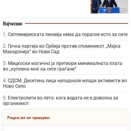
Најчитано
Септемвриската пензија нема да порасне исто за сите
Грчка партија во Србија против споменикот „Мајка
Македонија“ во Нови Сад
Мицкоски магично ја претвори минималната плата
во „куповна моќ на сите граѓани“
СДСМ: Десетина лица нападнале млади активисти во
Ново Село
Електролити во лето: кога водата не е доволна за
организмот
Рацин.мк ве прашува: