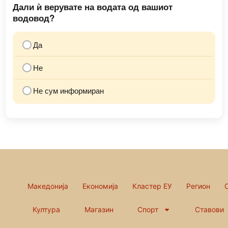
Дали ѝ верувате на водата од вашиот
водовод?
Да
Не
Не сум информиран
Македонија
Економија
Кластер ЕУ
Регион
Култура
Магазин
Спорт
Ставови