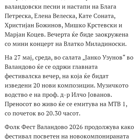
валандовски песни и настапи на Блага
Петреска, Елена Велеска, Кате Соната,
Христијан Божинов, Мишко Крстевски и
Марјан Коцев. Вечерта ќе биде заокружена
со мини концерт на Влатко Миладиноски.
На 27 мај, среда, во салата „Јанко Узунов“ во
Валандово ќе се одржи главната
фестивалска вечер, на која ќе бидат
изведени 20 нови композиции. Музичкото
водство е на проф. д-р Илчо Јованов.
Преносот во живо ќе се емитува на МТВ 1,
со почеток во 20.30 часот.
Фолк Фест Валандово 2026 продолжува како
фестивал посветен на новокомпонираната