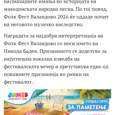
најзначајните имиња во историјата на
македонската народна песна. По тој повод,
Фолк Фест Валандово 2026 ќе оддаде почит
на неговото музичко наследство.
Наградата за најдобра интерпретација на
Фолк Фест Валандово го носи името на
Никола Бадев. Признанието се доделува за
најуспешна вокална изведба на
фестивалската вечер и претставува едно од
поважните признанија во рамки на
фестивалот.