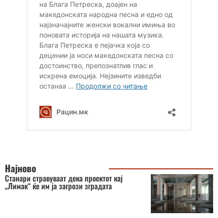
Најново
Станари стравуваат дека проектот кај
„Лимак“ ќе им ја загрози зградата