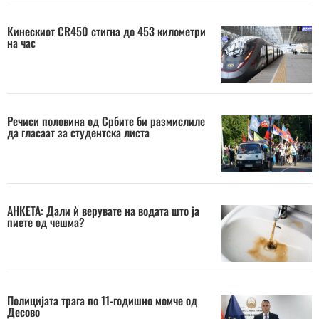
Кинескиот CR450 стигна до 453 километри
на час
Речиси половина од Србите би размислиле
да гласаат за студентска листа
АНКЕТА: Дали ѝ верувате на водата што ја
пиете од чешма?
Полицијата трага по 11-годишно момче од
Десово