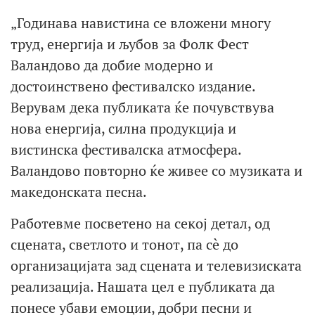
„Годинава навистина се вложени многу
труд, енергија и љубов за Фолк Фест
Валандово да добие модерно и
достоинствено фестивалско издание.
Верувам дека публиката ќе почувствува
нова енергија, силна продукција и
вистинска фестивалска атмосфера.
Валандово повторно ќе живее со музиката и
македонската песна.
Работевме посветено на секој детал, од
сцената, светлото и тонот, па сè до
организацијата зад сцената и телевизиската
реализација. Нашата цел е публиката да
понесе убави емоции, добри песни и