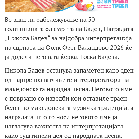
Во знак на одбележување на 50-
годишнината од смртта на Бадев, Наградата
„Никола Бадев“ за најдобра интерпретација
на сцената на Фолк Фест Валандово 2026 ќе
ја додели неговата ќерка, Роска Бадева.
Никола Бадев останува запаметен како еден
од најпрепознатливите интерпретатори на
македонската народна песна. Неговото име
е поврзано со изведби кои оставиле траен
белег во македонската музичка традиција, а
наградата што го носи неговото име ја
нагласува важноста на интерпретацијата
како суштински дел од народната песна.