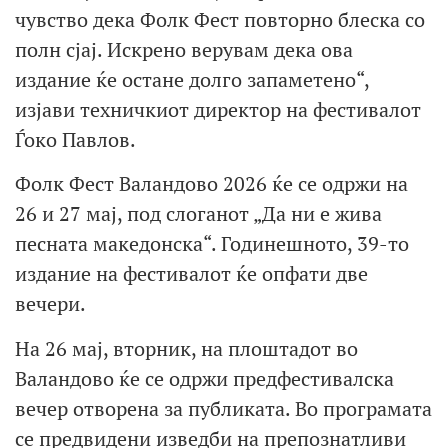
чувство дека Фолк Фест повторно блеска со
полн сјај. Искрено верувам дека ова
издание ќе остане долго запаметено“,
изјави техничкиот директор на фестивалот
Ѓоко Павлов.
Фолк Фест Валандово 2026 ќе се одржи на
26 и 27 мај, под слоганот „Да ни е жива
песната македонска“. Годинешното, 39-то
издание на фестивалот ќе опфати две
вечери.
На 26 мај, вторник, на плоштадот во
Валандово ќе се одржи предфестивалска
вечер отворена за публиката. Во програмата
се предвидени изведби на препознатливи