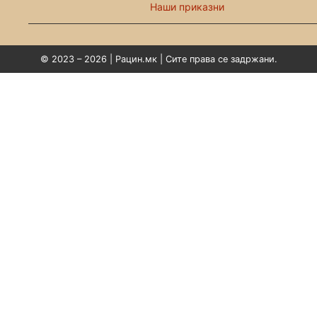
Наши приказни
© 2023 – 2026 | Рацин.мк | Сите права се задржани.