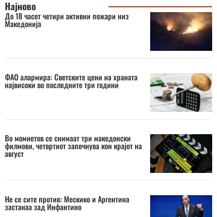
Најново
До 18 часот четири активни пожари низ
Македонија
ФАО алармира: Светските цени на храната
највисоки во последните три години
Во момнетов се снимаат три македонски
филмови, четвртиот започнува кон крајот на
август
Не се сите против: Мескико и Аргентина
застанаа зад Инфантино