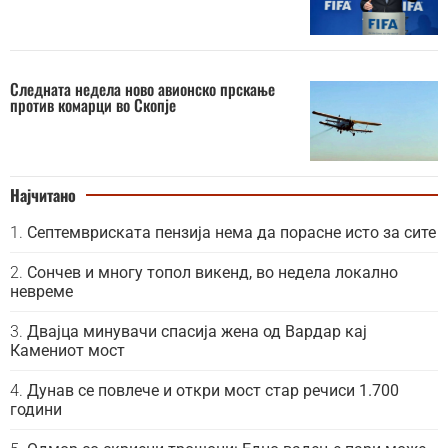
Следната недела ново авионско прскање
против комарци во Скопје
Најчитано
Септемвриската пензија нема да порасне исто за сите
Сончев и многу топол викенд, во недела локално
невреме
Двајца минувачи спасија жена од Вардар кај
Камениот мост
Дунав се повлече и откри мост стар речиси 1.700
години