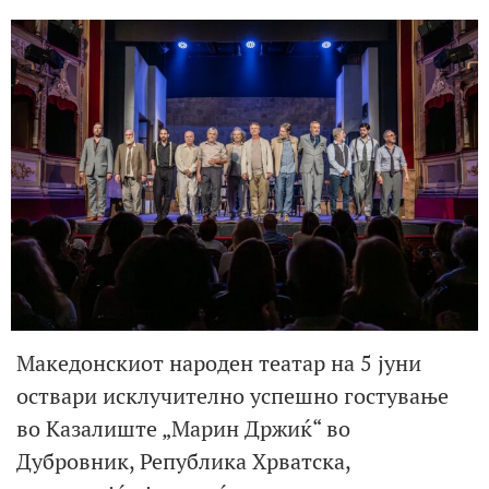
Македонскиот народен театар на 5 јуни
оствари исклучително успешно гостување
во Казалиште „Марин Држиќ“ во
Дубровник, Република Хрватска,