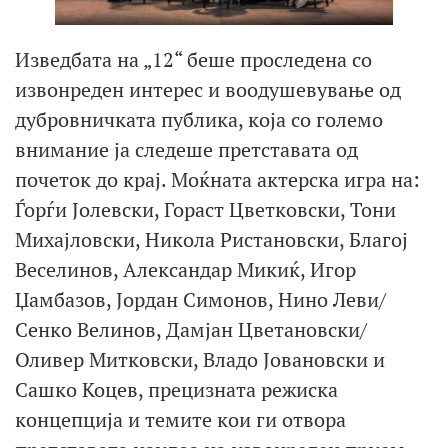
Изведбата на „12“ беше проследена со
извонреден интерес и воодушевување од
дубровничката публика, која со големо
внимание ја следеше претставата од
почеток до крај. Моќната актерска игра на:
Ѓорѓи Јолевски, Гораст Цветковски, Тони
Михајловски, Никола Ристановски, Благој
Веселинов, Александар Микиќ, Игор
Џамбазов, Јордан Симонов, Нино Леви/
Сенко Велинов, Дамјан Цветановски/
Оливер Митковски, Владо Јовановски и
Сашко Коцев, прецизната режиска
концепција и темите кои ги отвора