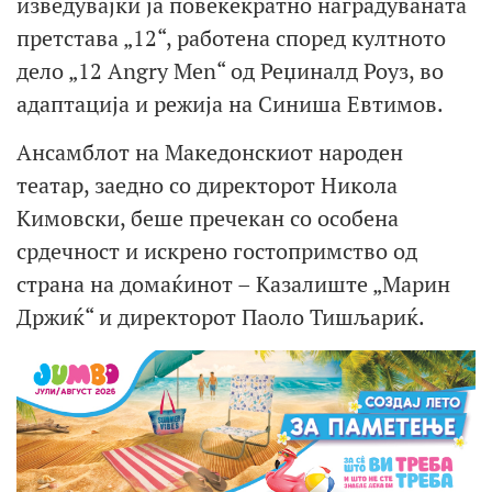
изведувајќи ја повеќекратно наградуваната
претстава „12“, работена според култното
дело „12 Angry Men“ од Реџиналд Роуз, во
адаптација и режија на Синиша Евтимов.
Ансамблот на Македонскиот народен
театар, заедно со директорот Никола
Кимовски, беше пречекан со особена
срдечност и искрено гостопримство од
страна на домаќинот – Казалиште „Марин
Држиќ“ и директорот Паоло Тишљариќ.