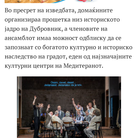
Во пресрет на изведбата, домаќините
организираа прошетка низ историското
јадро на Дубровник, а членовите на
ансамблот имаа можност одблиску да се
запознаат со богатото културно и историско
наследство на градот, еден од најзначајните
културни центри на Медитеранот.