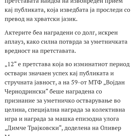
претставата наидоа на извонреден прием
кај публиката, која изведбата ја проследи со
превод на хрватски јазик.
Актерите беа наградени со долг, искрен
аплауз, како силна потврда за уметничката
вредност на претставата.
„12“ е претстава која во изминатиот период
оствари значаен успех кај публиката и
стручната јавност, а на 59-от МТФ „Војдан
Чернодрински“ беше наградена со
признание за уметничко остварување во
целина, специјална награда за колективна
игра и награда за машка епизодна улога
„Димче Трајковски“, доделена на Оливер