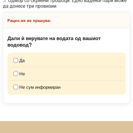
Одмор со скриени трошоци: Едно вадење пари може
да донесе три провизии
Рацин.мк ве прашува:
Дали ѝ верувате на водата од вашиот
водовод?
Да
Не
Не сум информиран