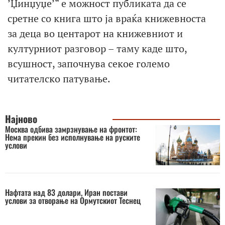
’Џинџуџе’“ е можност публиката да се
сретне со книга што ја враќа книжевноста
за деца во центарот на книжевниот и
културниот разговор – таму каде што,
всушност, започнува секое големо
читателско патување.
Најново
Москва одбива замрзнување на фронтот:
Нема прекин без исполнување на руските
услови
Нафтата над 83 долари, Иран постави
услови за отворање на Ормутскиот Теснец