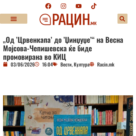
„Од ’Црвенкапа’ до ’Џинџуџе’“ на Весна
Мојсова-Чепишевска ќе биде
промовирана во КИЦ
03/06/2026
16:04
Вести
,
Култура
Racin.mk