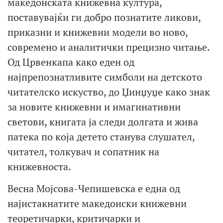
македонската книжевна култура,
поставувајќи ги добро познатите ликови,
приказни и книжевни модели во ново,
современо и аналитички прецизно читање.
Од Црвенкапа како еден од
најпрепознатливите симболи на детското
читателско искуство, до Џинџуџе како знак
за новите книжевни и имагинативни
светови, книгата ја следи долгата и жива
патека по која детето станува слушател,
читател, толкувач и сопатник на
книжевноста.
Весна Мојсова-Чепишевска е една од
најистакнатите македонски книжевни
теоретичарки, критичарки и