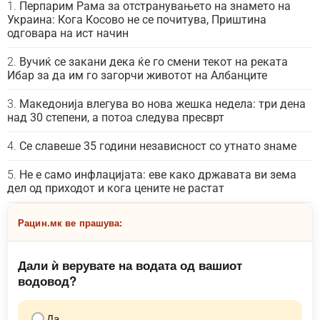
Перпарим Рама за отстранувањето на знамето на
Украина: Кога Косово не се почитува, Приштина
одговара на ист начин
Вучиќ се закани дека ќе го смени текот на реката
Ибар за да им го загорчи животот на Албанците
Македонија влегува во нова жешка недела: три дена
над 30 степени, а потоа следува пресврт
Се славеше 35 години независност со утнато знаме
Не е само инфлацијата: еве како државата ви зема
дел од приходот и кога цените не растат
Рацин.мк ве прашува:
Дали ѝ верувате на водата од вашиот
водовод?
Да