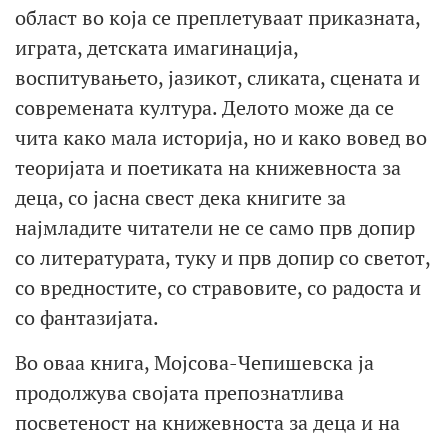
област во која се преплетуваат приказната,
играта, детската имагинација,
воспитувањето, јазикот, сликата, сцената и
современата култура. Делото може да се
чита како мала историја, но и како вовед во
теоријата и поетиката на книжевноста за
деца, со јасна свест дека книгите за
најмладите читатели не се само прв допир
со литературата, туку и прв допир со светот,
со вредностите, со стравовите, со радоста и
со фантазијата.
Во оваа книга, Мојсова-Чепишевска ја
продолжува својата препознатлива
посветеност на книжевноста за деца и на