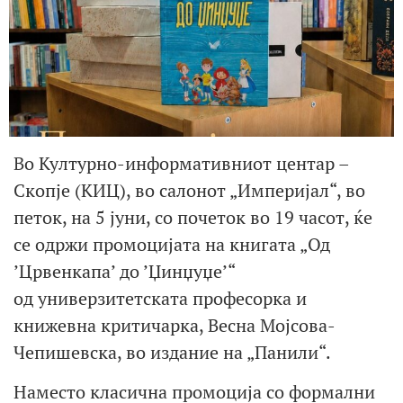
Во Културно-информативниот центар –
Скопје (КИЦ), во салонот „Империјал“, во
петок, на 5 јуни, со почеток во 19 часот, ќе
се одржи промоцијата на книгата „Од
’Црвенкапа’ до ’Џинџуџе’“
од универзитетската професорка и
книжевна критичарка, Весна Мојсова-
Чепишевска, во издание на „Панили“.
Наместо класична промоција со формални