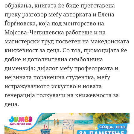
обраќања, книгата ќе биде претставена
преку разговор меѓу авторката и Елена
Ѓорѓиовска, која под менторство на
Мојсова-Чепишевска работеше и на
магистерски труд посветен на македонската
книжевност за деца. Со тоа, промоцијата ќе
добие и дополнителна симболична
димензија: дијалог меѓу професорката и
нејзината поранешна студентка, меѓу
истражувачкото искуство и новата
генерација толкувачи на книжевноста за
деца.