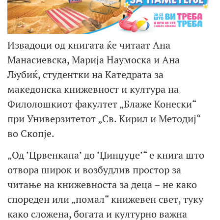
Извадоци од книгата ќе читаат Ана
Манасиевска, Марија Наумоска и Ана
Љубиќ, студентки на Катедрата за
македонска книжевност и култура на
Филолошкиот факултет „Блаже Конески“
при Универзитетот „Св. Кирил и Методиј“
во Скопје.
„Од ’Црвенкапа’ до ’Џинџуџе’“ е книга што
отвора широк и возбудлив простор за
читање на книжевноста за деца – не како
спореден или „помал“ книжевен свет, туку
како сложена, богата и културно важна