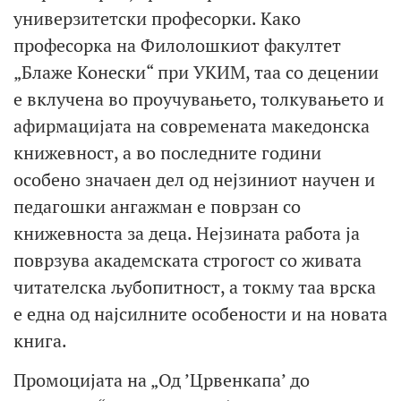
универзитетски професорки. Како
професорка на Филолошкиот факултет
„Блаже Конески“ при УКИМ, таа со децении
е вклучена во проучувањето, толкувањето и
афирмацијата на современата македонска
книжевност, а во последните години
особено значаен дел од нејзиниот научен и
педагошки ангажман е поврзан со
книжевноста за деца. Нејзината работа ја
поврзува академската строгост со живата
читателска љубопитност, а токму таа врска
е една од најсилните особености и на новата
книга.
Промоцијата на „Од ’Црвенкапа’ до