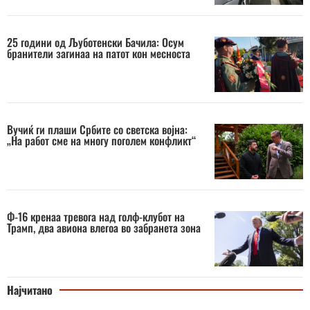
25 години од Љуботенски Бачила: Осум
бранители загинаа на патот кон месноста
Вучиќ ги плаши Србите со светска војна:
„На работ сме на многу поголем конфликт“
Ф-16 кренаа тревога над голф-клубот на
Трамп, два авиона влегоа во забранета зона
Најчитано