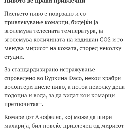
Пивото ве прави привлечни
Пиењето пиво е поврзано и со
привлекување комарци, бидејќи ја
зголемува телесната температура, ја
зголемува количината на издишан CO2 и го
менува мирисот на кожата, според неколку
студии.
За стандардизирано истражување
спроведено во Буркина Фасо, некои храбри
волонтери пиеле пиво, а потоа неколку дена
подоцна и вода, за да видат кои комарци
претпочитаат.
Комарецот Анофелес, кој може да шири
маларија, бил повеќе привлечен од мирисот