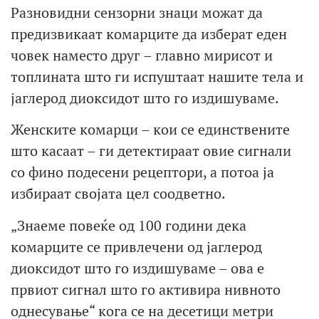
Разновидни сензорни знаци можат да
предизвикаат комарците да изберат еден
човек наместо друг – главно мирисот и
топлината што ги испуштаат нашите тела и
јаглерод диоксидот што го издишуваме.
Женските комарци – кои се единствените
што касаат – ги детектираат овие сигнали
со фино подесени рецептори, а потоа ја
избираат својата цел соодветно.
„Знаеме повеќе од 100 години дека
комарците се привлечени од јаглерод
диоксидот што го издишуваме – ова е
првиот сигнал што го активира нивното
однесување“ кога се на десетици метри