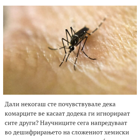
Дали некогаш сте почувствувале дека
комарците ве касаат додека ги игнорираат
сите други? Научниците сега напредуваат
во дешифрирањето на сложениот хемиски