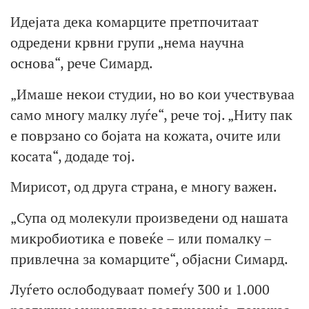
Идејата дека комарците претпочитаат
одредени крвни групи „нема научна
основа“, рече Симард.
„Имаше некои студии, но во кои учествуваа
само многу малку луѓе“, рече тој. „Ниту пак
е поврзано со бојата на кожата, очите или
косата“, додаде тој.
Мирисот, од друга страна, е многу важен.
„Супа од молекули произведени од нашата
микробиотика е повеќе – или помалку –
привлечна за комарците“, објасни Симард.
Луѓето ослободуваат помеѓу 300 и 1.000