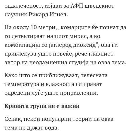
оддалеченост, изјави за АФП шведскиот
научник Рикард Игнел.
На околу 10 метри, „комарците ќе почнат да
го детектираат нашиот мирис, а во
комбинација со јаглерод диоксид“, ова ги
привлекува уште повеќе, рече главниот
автор на неодамнешна студија на оваа тема.
Како што се приближуваат, телесната
температура и влажноста ги прават
одредени луѓе уште попривлечни.
Крвната група не е важна
Сепак, некои популарни теории на оваа
тема не држат вода.