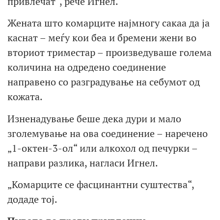
привлечат“, рече Игнел.
Жената што комарците најмногу сакаа да ја
каснат – меѓу кои беа и бремени жени во
вториот триместар – произведуваше голема
количина на одредено соединение
направено со разградување на себумот од
кожата.
Изненадување беше дека дури и мало
зголемување на ова соединение – наречено
„1-октен-3-ол“ или алкохол од печурки –
направи разлика, нагласи Игнел.
„Комарците се фасцинантни суштества“,
додаде тој.