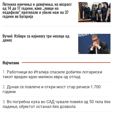
Петмина момчиња и девојчиња, на возраст
од 14 до 17 години, како „ловци на
педофили“ претепале и убиле маж на 37
години во Бугарија
Вучиќ: Избори за најмногу три месеци од
денес
Најчитано
Работници во Италија спасиле добитен лотариски
тикет вреден еден милион евра од отпад
Дунав се повлече и откри мост стар речиси 1.700
години
Во погребна куќа во САД чувале повеќе од 50 тела без
ладење, објектот останал без дозвола