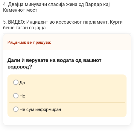
Двајца минувачи спасија жена од Вардар кај
Камениот мост
ВИДЕО: Инцидент во косовскиот парламент, Курти
беше гаѓан со јајца
Рацин.мк ве прашува:
Дали ѝ верувате на водата од вашиот
водовод?
Да
Не
Не сум информиран