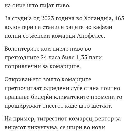
на оние што пијат пиво.
За студија од 2023 година во Холандија, 465
волонтери ги ставиле рацете во кафези
полни со женски комарци Анофелес.
Волонтерите кои пиеле пиво во
претходните 24 часа биле 1,35 пати
попривлечни за комарците.
Откривањето зошто комарците
претпочитаат одредени луѓе стана поитно
прашање бидејќи климатските промени го
прошируваат опсегот каде што шетаат.
На пример, тигрестиот комарец, вектор за
вирусот чикунгуња, се шири во нови