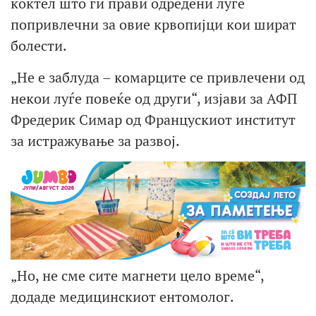
коктел што ги прави одредени луѓе
попривлечни за овие крвопијци кои шират
болести.
„Не е заблуда – комарците се привлечени од
некои луѓе повеќе од други“, изјави за АФП
Фредерик Симар од Францускиот институт
за истражување за развој.
„Но, не сме сите магнети цело време“,
додаде медицинскиот ентомолог.