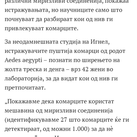
различни миризливи соединенија, покажаа
истражувањата, но научниците само што
почнуваат да разбираат кои од нив ги
привлекуваат комарците.
За неодамнешната студија на Игнел,
истражувачите пуштија комарци од родот
Aedes aegypti – познати по ширењето на
жолта треска и денга – врз 42 жени во
лабораторија, за да видат кои од нив ги
претпочитаат.
„Покажавме дека комарците користат
мешавина од миризливи соединенија
(идентификувавме 27 што комарците ќе ги
детектираат, од можни 1.000) за да нè