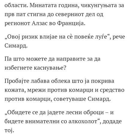
области. Минатата година, чикунгуњата за
прв пат стигна до северниот дел од
регионот Алзас во Франција.
„Овој ризик влијае на сè повеќе луѓе“, рече
Симард.
Па што можете да направите за да
избегнете каснување?
Пробајте лабава облека што ја покрива
кожата, мрежи против комарци и средство
против комарци, советуваше Симард.
„Обидете се да јадете лесни оброци – и
бидете внимателни со алкохолот“, додаде
тој.