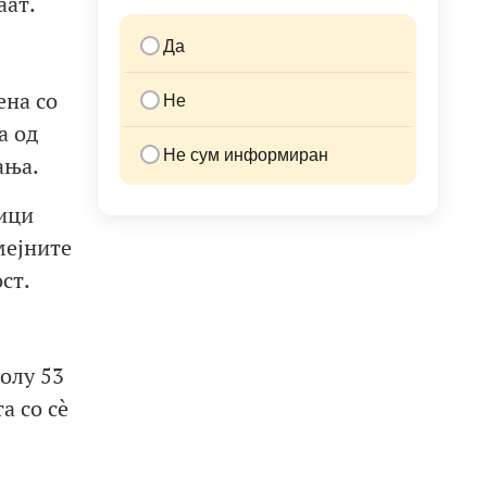
аат.
Да
ена со
Не
а од
Не сум информиран
ања.
ници
мејните
ст.
олу 53
а со сè