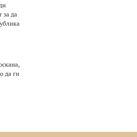
ди
 за да
публика
оскана,
о да ги