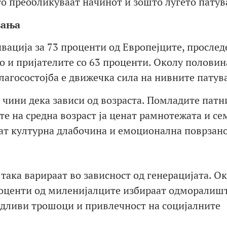
го преобликуваат начинот и зошто луѓето патув
вања
вација за 73 проценти од Европејците, прослед
о и пријателите со 63 проценти. Околу половин
лагосостојба е движечка сила на нивните патув
е чини дека зависи од возраста. Помладите пат
те на средна возраст ја ценат рамнотежата и се
аат културна длабочина и емоционална поврзано
така варираат во зависност од генерацијата. Ок
роценти од миленијалците избираат одморалишт
идливи трошоци и привлечност на социјалните