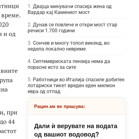
атници
Двајца минувачи спасија жена од
Вардар кај Камениот мост
 време.
020
Дунав се повлече и откри мост стар
речиси 1.700 години
а и од
Сончев и многу топол викенд, во
недела локално невреме
Септемвриската пензија нема да
порасне исто за сите
ивните
група
Работници во Италија спасиле добитен
лотариски тикет вреден еден милион
лна
евра од отпад
Рацин.мк ве прашува:
и, при
до 44
Дали ѝ верувате на водата
растот
од вашиот водовод?