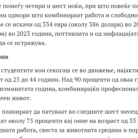
 помеѓу четири и шест ноќи, при што повеќе п
лни одмори што комбинираат работа и слободно
се искачи од 334 евра (околу 386 долари) во 2
ри) во 2023 година, поттикната и од инфлацијат
а се истражува.
опа
 студентите кои секогаш се во движење, најакт
т од 25 до 44 години. Над 90 проценти од оваа 
 изминатата година, комбинирајќи професиона
меен живот.
 планираат да патуваат во следните шест месец
т околу 75 проценти кај оние на возраст од 35 
дната работа, свеста за животната средина и по