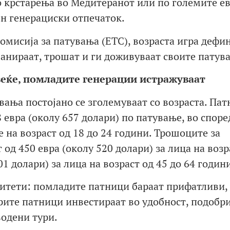
о крстарења во Медитеранот или по големите е
ен генерациски отпечаток.
омисија за патувања (ETC), возраста игра дефи
ланираат, трошат и ги доживуваат своите патув
еќе, помладите генерации истражуваат
вања постојано се зголемуваат со возраста. Па
 евра (околу 657 долари) по патување, во споре
е на возраст од 18 до 24 години. Трошоците за
 од 450 евра (околу 520 долари) за лица на возр
01 долари) за лица на возраст од 45 до 64 годин
ритети: помладите патници бараат прифатливи,
рите патници инвестираат во удобност, подобр
водени тури.