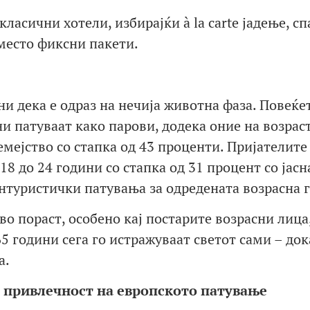
ласични хотели, избирајќи à la carte јадење, сп
место фиксни пакети.
ни дека е одраз на нечија животна фаза. Повеќе
и патуваат како парови, додека оние на возраст
емејство со стапка од 43 проценти. Пријателите
18 до 24 години со стапка од 31 процент со јасн
нтуристички патувања за одредената возрасна г
во пораст, особено кај постарите возрасни лица
5 години сега го истражуваат светот сами – док
а.
 привлечност на европското патување