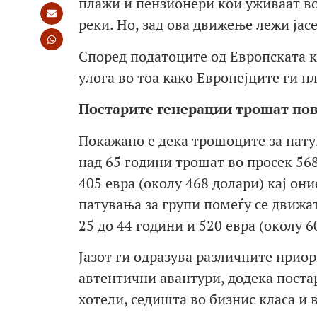
плажи и пензионери кои уживаат в
реки. Но, зад ова движење лежи јас
Според податоците од Европската к
улога во тоа како Европејците ги п
Постарите генерации трошат пов
Покажано е дека трошоците за пату
над 65 години трошат во просек 568
405 евра (околу 468 долари) кај они
патувања за групи помеѓу се движат
25 до 44 години и 520 евра (околу 6
Јазот ги одразува различните прио
автентични авантури, додека поста
хотели, седишта во бизнис класа и 