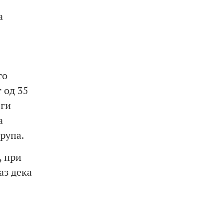
а
то
 од 35
 ги
а
рупа.
, при
аз дека