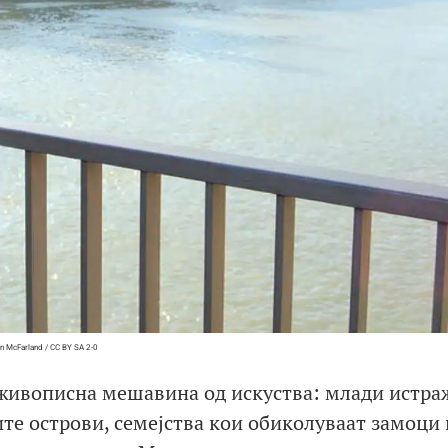
n McFarland / CC BY SA 2-0
 живописна мешавина од искуства: млади истра
ите острови, семејства кои обиколуваат замоци 