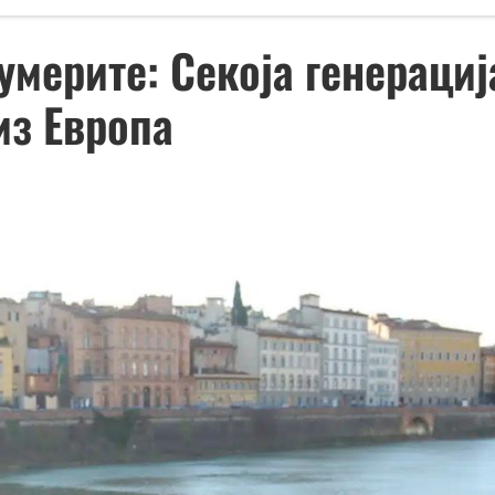
бумерите: Секоја генераци
из Европа