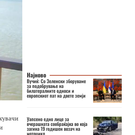
Најново
Вучиќ: Со Зеленски зборуваме
за подобрување на
билатералните односи и
европскиот пат на двете земји
жувачи
Уапсено едно лице за
вчерашната сообраќајка во која
и
загина 19 годишен возач на
мотоцикл