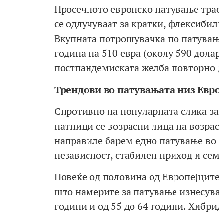
Просечното европско патување трае
се одлучуваат за кратки, флексиби
Вкупната потрошувачка по патување 
година на 510 евра (околу 590 дола
постпандемиската желба повторно д
Трендови во патувањата низ Евр
Спротивно на популарната слика за
патници се возрасни лица на возрас
направиле барем едно патување во
независност, стабилен приход и се
Повеќе од половина од Европејците
што намерите за патување изнесуваа
години и од 55 до 64 години. Хибри