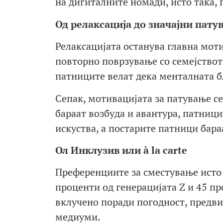
на дигиталните номади, исто така, 
Од релаксација до значајни пату
Релаксацијата останува главна моти
повторно поврзување со семејствот
патниците велат дека менталната б
Сепак, мотивацијата за патување с
бараат возбуда и авантура, патници
искуства, а постарите патници бар
Ол Инклузив или à la carte
Преференциите за сместување исто 
проценти од генерацијата Z и 45 п
вклучено поради погодност, предв
медиуми.