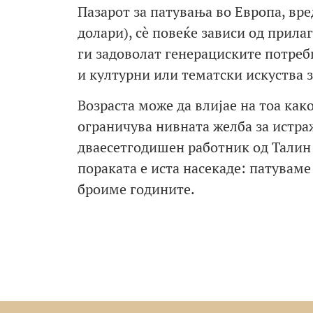
Пазарот за патувања во Европа, вр
долари), сè повеќе зависи од прила
ги задоволат генерациските потреби
и културни или тематски искуства 
Возраста може да влијае на тоа как
ограничува нивната желба за истраж
дваесетгодишен работник од Талин 
пораката е иста насекаде: патуваме
броиме годините.