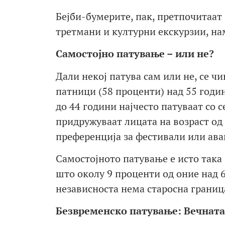
Бејби-бумерите, пак, претпочитаат к
третмани и културни екскурзии, на
Самостојно патување – или не?
Дали некој патува сам или не, се чи
патници (58 проценти) над 55 годин
до 44 години најчесто патуваат со с
придружуваат лицата на возраст од 
преференција за фестивали или ава
Самостојното патување е исто така 
што околу 9 проценти од оние над 6
независноста нема старосна границ
Безвременско патување: Вечната