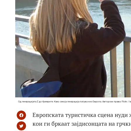
Од генерацијата Z до бумерите: Како секоја генерација патува низ Европа. Авторски права: Flickr / Ia
Европската туристичка сцена нуди
кои ги бркаат зајдисонцата на грчк