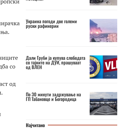
вропски
Украина погоди две големи
нирачка
руски рафинерии
ања.
тниците
Дали Груби ја купува слободата
со тајните на ДУИ, прашуваат
дба со
од ВЛЕН
аст од
и.
По 30 минути задржување на
ГП Табановце и Богородица
и
Најчитано