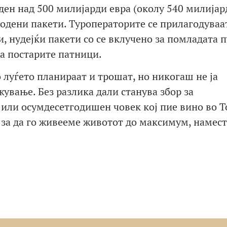
еден над 500 милијарди евра (околу 540 милијар
годени пакети. Туроператорите се прилагодуваат
, нудејќи пакети со се вклучено за помладата 
за постарите патници.
о луѓето планираат и трошат, но никогаш не ја
ување. Без разлика дали станува збор за
или осумдесетгодишен човек кој пие вино во Т
 за да го живееме животот до максимум, намест