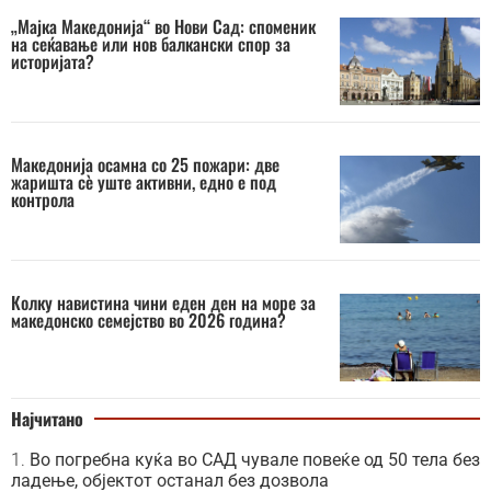
„Мајка Македонија“ во Нови Сад: споменик
на сеќавање или нов балкански спор за
историјата?
Македонија осамна со 25 пожари: две
жаришта сè уште активни, едно е под
контрола
Колку навистина чини еден ден на море за
македонско семејство во 2026 година?
Најчитано
Во погребна куќа во САД чувале повеќе од 50 тела без
ладење, објектот останал без дозвола