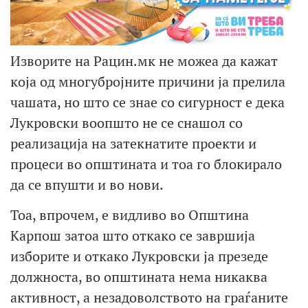
Изворите на Рацин.мк не можеа да кажат
која од многубројните причини ја прелила
чашата, но што се знае со сигурност е дека
Лукровски воопшто не се снашол со
реализација на затекнатите проекти и
процеси во општината и тоа го блокирало
да се впушти и во нови.
Тоа, впрочем, е видливо во Општина
Карпош затоа што откако се завршија
изборите и откако Лукровски ја презеде
должноста, во општината нема никаква
активност, а незадоволството на граѓаните