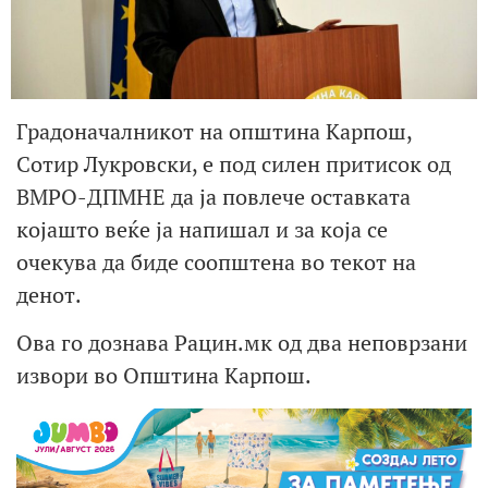
Градоначалникот на општина Карпош,
Сотир Лукровски, е под силен притисок од
ВМРО-ДПМНЕ да ја повлече оставката
којашто веќе ја напишал и за која се
очекува да биде соопштена во текот на
денот.
Ова го дознава Рацин.мк од два неповрзани
извори во Општина Карпош.