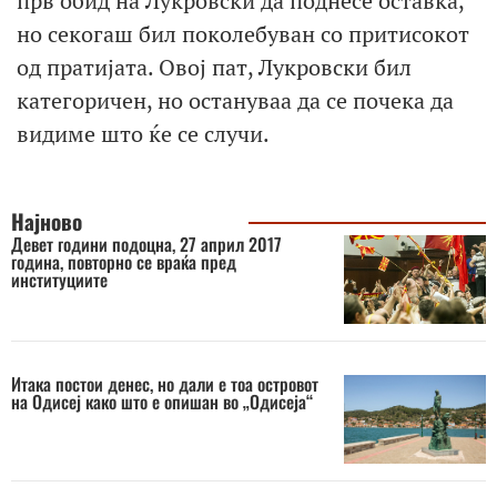
прв обид на Лукровски да поднесе оставка,
но секогаш бил поколебуван со притисокот
од пратијата. Овој пат, Лукровски бил
категоричен, но остануваа да се почека да
видиме што ќе се случи.
Најново
Девет години подоцна, 27 април 2017
година, повторно се враќа пред
институциите
Итака постои денес, но дали е тоа островот
на Одисеј како што е опишан во „Одисеја“