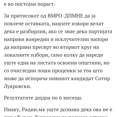
е во постојан пораст.
За притисокот од ВМРО-ДПМНЕ да ја
повлече оставката, нашите извори велат
дека е разбирлив, ако се знае дека партијата
направи вонредни и исклучителни напори
да направи пресврт во вториот круг на
локалните избори, само колку да нареди
уште една на листата освоени општини, но
со очигледни лоши проценки за тоа што
може да испорача нивниот кандидат Сотир
Лукровски.
Резултатите дојдоа по 6 месеци.
Инаку, Рацин.мк уште дознава дека ова не е