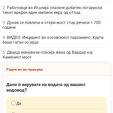
Работници во Италија спасиле добитен лотариски
тикет вреден еден милион евра од отпад
Дунав се повлече и откри мост стар речиси 1.700
години
ВИДЕО: Инцидент во косовскиот парламент, Курти
беше гаѓан со јајца
Двајца минувачи спасија жена од Вардар кај
Камениот мост
Рацин.мк ве прашува:
Дали ѝ верувате на водата од вашиот
водовод?
Да