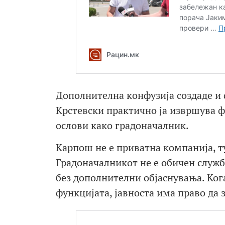
Дополнителна конфузија создаде и
Крстевски практично ја извршува ф
ослови како градоначалник.
Карпош не е приватна компанија, т
Градоначалникот не е обичен служб
без дополнителни објаснувања. Ког
функцијата, јавноста има право да з