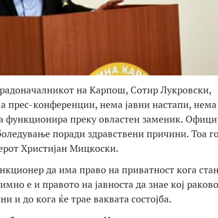
градоначалникот на Карпош, Сотир Лукровски,
ма прес-конференции, нема јавни настапи, нема
та функционира преку овластен заменик. Офици
 боледување поради здравствени причини. Тоа г
ерот Христијан Мицкоски.
ункционер да има право на приватност кога ста
имно е и правото на јавноста да знае кој раков
и и до кога ќе трае ваквата состојба.