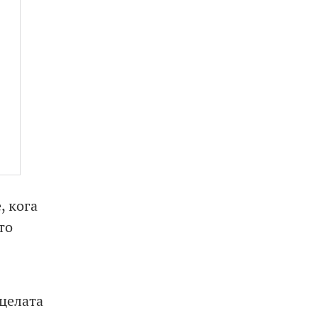
, кога
то
 целата