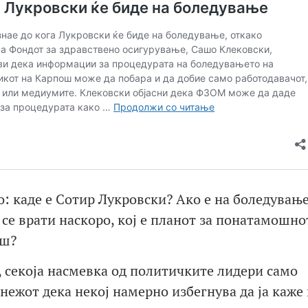
: каде е Сотир Лукровски? Ако е на боледување
а се врати наскоро, кој е планот за понатамошно
ош?
, секоја насмевка од политичките лидери само
нежот дека некој намерно избегнува да ја каже