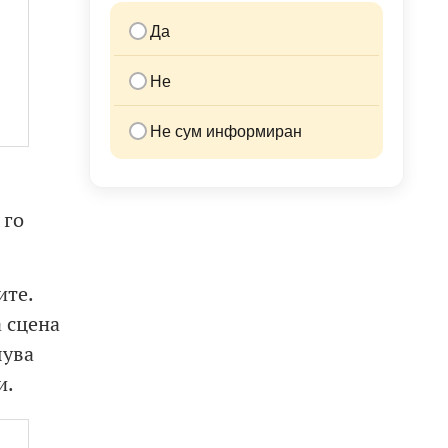
Да
Не
Не сум информиран
 го
ите.
 сцена
шува
и.