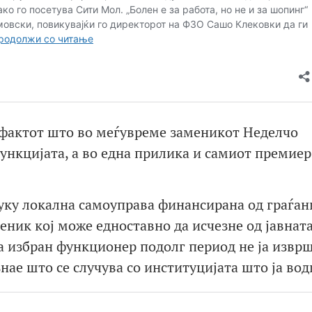
 фактот што во меѓувреме заменикот Неделчо
ункцијата, а во една прилика и самиот премиер
уку локална самоуправа финансирана од граѓан
еник кој може едноставно да исчезне од јавната
а избран функционер подолг период не ја извр
нае што се случува со институцијата што ја вод