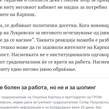
и ниту неговиот кабинет не најдоа за потребно
ните на Карпош.
и, се добиваат политички досетки. Кога новинар
 на Лукровски за неговото исчезнување од јавн
 да се насмее“. Таквата реакција можеби е раз
о тешко може да ги задоволи жителите на Карпо
ност. Насмевката не е институционален одговор
от градоначалник ќе се врати на работа. Насме
ниту едно негово јавно обраќање.