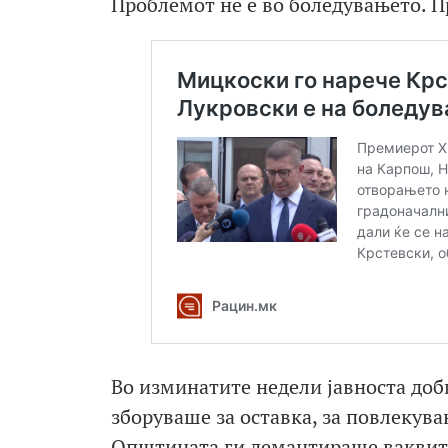
Проблемот не е во боледувањето. П
Во изминатите недели јавноста до
зборуваше за оставка, за повлекува
Општината ги демантираше ваквите