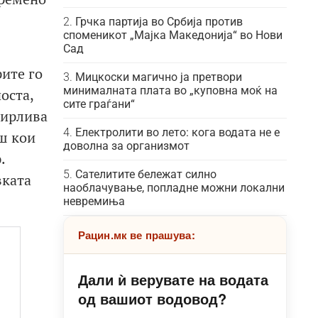
Грчка партија во Србија против
споменикот „Мајка Македонија“ во Нови
Сад
ите го
Мицкоски магично ја претвори
минималната плата во „куповна моќ на
оста,
сите граѓани“
бирлива
Електролити во лето: кога водата не е
ш кои
доволна за организмот
.
Сателитите бележат силно
вката
наоблачување, попладне можни локални
невремиња
Рацин.мк ве прашува:
Дали ѝ верувате на водата
од вашиот водовод?