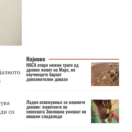
Најново
НАСА откри можни траги од
древен живот на Марс, но
јалното
научниците бараат
дополнителни докази
о
Ладно освежување за жешките
нува
денови: животните во
оди со
скопската Зоолошка уживаат во
овошни сладоледи