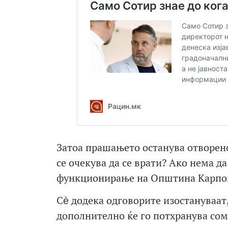
Затоа прашањето останува отворено
се очекува да се врати? Ако нема д
функционирање на Општина Карп
Сѐ додека одговорите изостануваат
дополнително ќе го потхранува сом