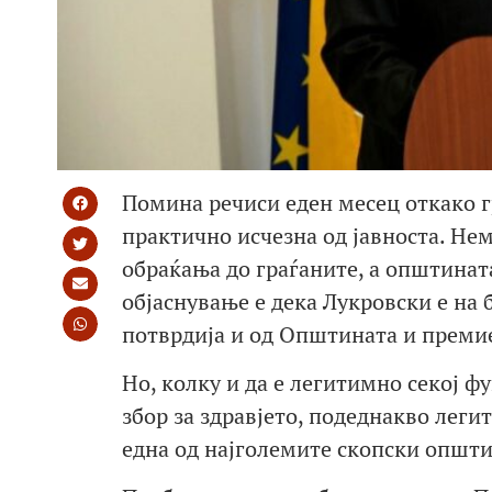
Помина речиси еден месец откако 
практично исчезна од јавноста. Не
обраќања до граѓаните, а општина
објаснување е дека Лукровски е на
потврдија и од Општината и преми
Но, колку и да е легитимно секој ф
збор за здравјето, подеднакво легит
една од најголемите скопски општин