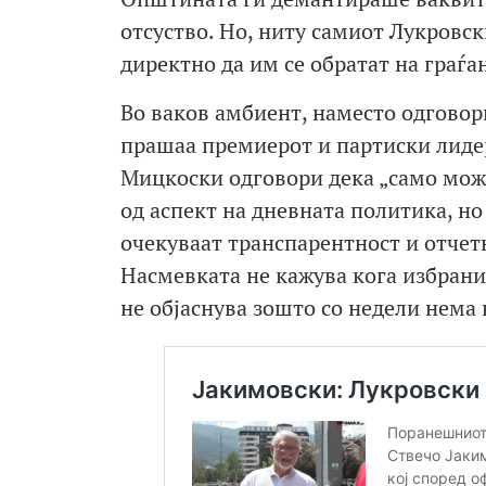
отсуство. Но, ниту самиот Лукровск
директно да им се обратат на граѓа
Во ваков амбиент, наместо одговор
прашаа премиерот и партиски лидер
Мицкоски одговори дека „само може
од аспект на дневната политика, н
очекуваат транспарентност и отчет
Насмевката не кажува кога избрани
не објаснува зошто со недели нема 