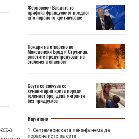
Жерновски: Владата го
прифаќа францускиот предлог
што порано го критикуваше
Пожари на отворено во
Македонски Брод и Струмица,
властите предупредуваат на
зголемена опасност
Сеута се соочува со
хуманитарна криза поради
големиот број деца мигранти
без придружба
Најчитано
вања.
Септемвриската пензија нема да
порасне исто за сите
времено