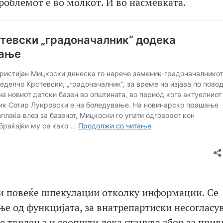
роблемот е во молкот. И во насмевката.
би повеќе шпекулации отколку информации. Се
ње од функцијата, за внатрепартиски несогласу
 тврдења и соопшти дека станува збор за при