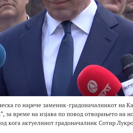
еска го нарече заменик-градоначалникот на К
, за време на изјава по повод отворањето на н
иод кога актуелниот градоначалник Сотир Лукро