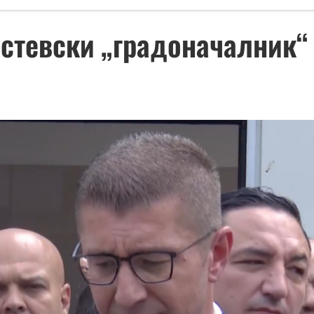
рстевски „градоначалник“