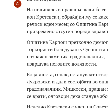
На новинарско прашање дали ќе се 
кон Крстевски, обраќајќи му се как
речиси еден месец со Општина Кар
привремено отсутен поради здравс
Општина Карпош претходно деманти
тој користи боледување. Од општин
назначен заменик-градоначалник, в
извршува неговите должности.
Во јавноста, сепак, остануваат отв
Лукровски и дали состојбата во оп
градоначалник. Мицкоски, прашан за
се врати, одговори дека станува зб
Неделчо Крстевски е член на Сове