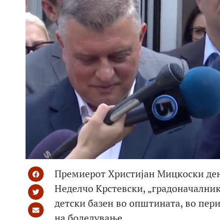
Премиерот Христијан Мицкоски ден
Неделчо Крстевски, „градоначалник“
детски базен во општината, во пер
на боледување.