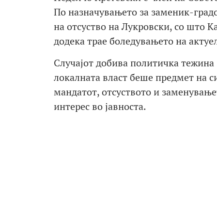
По назначувањето за заменик-градо
на отсуство на Лукровски, со што
додека трае боледувањето на актуе
Случајот добива политичка тежина 
локалната власт беше предмет на си
мандатот, отсуството и заменувањ
интерес во јавноста.