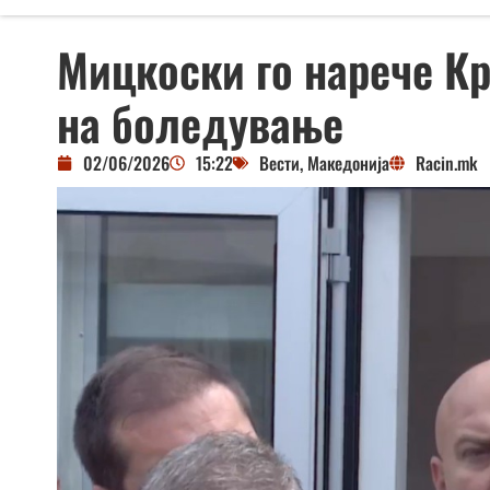
Мицкоски го нарече К
на боледување
02/06/2026
15:22
Вести
,
Македонија
Racin.mk