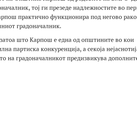
началник, тој ги презеде надлежностите во пе
 Карпош практично функционира под негово рак
лниот градоначалник.
затоа што Карпош е една од општините во кои
лна партиска конкуренција, а секоја нејаснотиј
ето на градоначалникот предизвикува дополнит