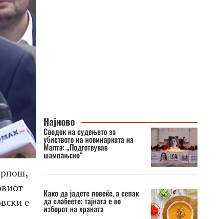
Најново
Сведок на судењето за
убиството на новинарката на
Малта: „Подготвував
шампањско“
арпош,
овиот
Како да јадете повеќе, а сепак
да слабеете: тајната е во
вски е
изборот на храната