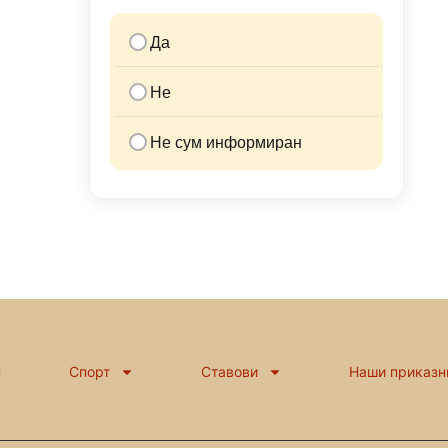
Да
Не
Не сум информиран
н
Спорт
Ставови
Наши приказн