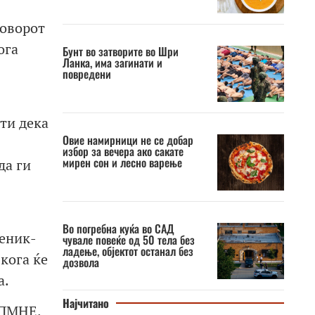
говорот
ога
Бунт во затворите во Шри
Ланка, има загинати и
повредени
ти дека
Овие намирници не се добар
избор за вечера ако сакате
мирен сон и лесно варење
да ги
Во погребна куќа во САД
меник-
чувале повеќе од 50 тела без
ладење, објектот останал без
кога ќе
дозвола
а.
Најчитано
ДПМНЕ.