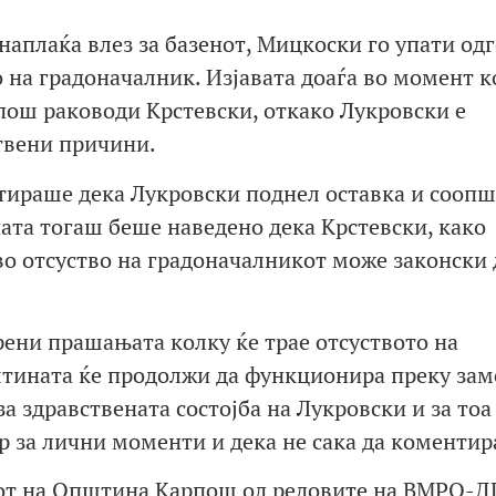
наплаќа влез за базенот, Мицкоски го упати од
о на градоначалник. Изјавата доаѓа во момент к
пош раководи Крстевски, откако Лукровски е
твени причини.
раше дека Лукровски поднел оставка и соопш
ата тогаш беше наведено дека Крстевски, како
о отсуство на градоначалникот може законски 
орени прашањата колку ќе трае отсуството на
штината ќе продолжи да функционира преку за
 здравствената состојба на Лукровски и за тоа 
ор за лични моменти и дека не сака да коментир
тот на Општина Карпош од редовите на ВМРО-