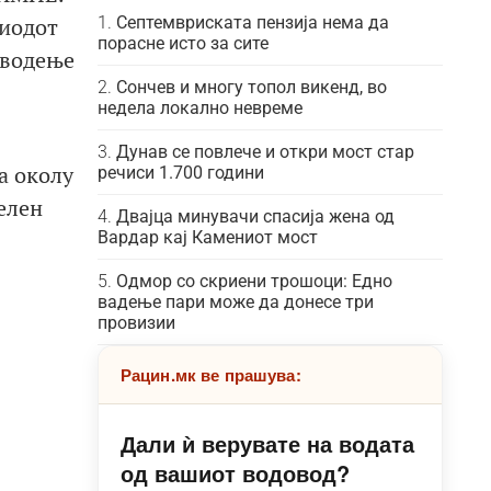
Септемвриската пензија нема да
риодот
порасне исто за сите
оводење
Сончев и многу топол викенд, во
недела локално невреме
Дунав се повлече и откри мост стар
а околу
речиси 1.700 години
елен
Двајца минувачи спасија жена од
Вардар кај Камениот мост
Одмор со скриени трошоци: Едно
вадење пари може да донесе три
провизии
Рацин.мк ве прашува:
Дали ѝ верувате на водата
од вашиот водовод?