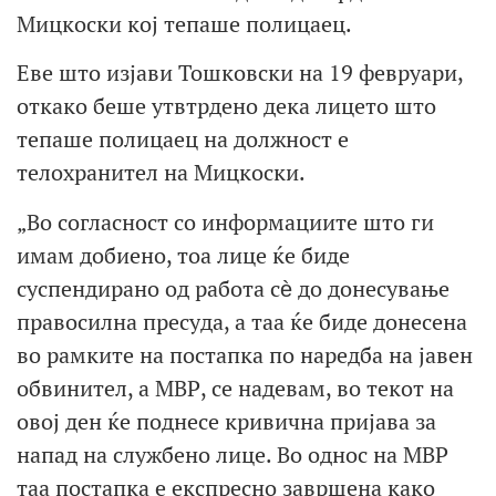
Мицкоски кој тепаше полицаец.
Еве што изјави Тошковски на 19 февруари,
откако беше утвтрдено дека лицето што
тепаше полицаец на должност е
телохранител на Мицкоски.
„Во согласност со информациите што ги
имам добиено, тоа лице ќе биде
суспендирано од работа сѐ до донесување
правосилна пресуда, а таа ќе биде донесена
во рамките на постапка по наредба на јавен
обвинител, а МВР, се надевам, во текот на
овој ден ќе поднесе кривична пријава за
напад на службено лице. Во однос на МВР
таа постапка е експресно завршена како