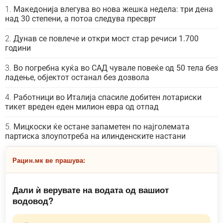
Македонија влегува во нова жешка недела: три дена
над 30 степени, а потоа следува пресврт
Дунав се повлече и откри мост стар речиси 1.700
години
Во погребна куќа во САД чувале повеќе од 50 тела без
ладење, објектот останал без дозвола
Работници во Италија спасиле добитен лотариски
тикет вреден еден милион евра од отпад
Мицкоски ќе остане запаметен по најголемата
партиска злоупотреба на илинденските настани
Рацин.мк ве прашува:
Дали ѝ верувате на водата од вашиот
водовод?