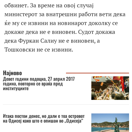
обвинет. За време на овој случај
министерот за внатрешни работи вети дека
ќе му се извини на новинарот доколку се
докаже дека не е виновен. Судот докажа
дека Фуркан Салиу не е виновен, а
Тошковски не се извини.
Најново
Девет години подоцна, 27 април 2017
година, повторно се враќа пред
институциите
Итака постои денес, но дали е тоа островот
на Одисеј како што е опишан во „Одисеја“