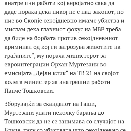
внатрешни работи кој веројатно сака да
даде порака дека никој не е над законот, но
ние во Скопје секојдневно имаме убиства и
мислам дека главниот фокус на МВР треба
да биде на борбата против секојдневниот
криминал од кој ги загрозува животите на
граѓаните“, му порача министерот за
евроинтеграции Орхан Муртезани во
емисијата „Дејли клик“ на ТВ 21 на својот
колега министер за внатрешни работи
Панче Тошковски.
Зборувајќи за скандалот на Гаши,
Муртезани упати неколку барања до
Тошковски да не се занимава со случајот на
Блаце, туку со убиствата што секојдневно се