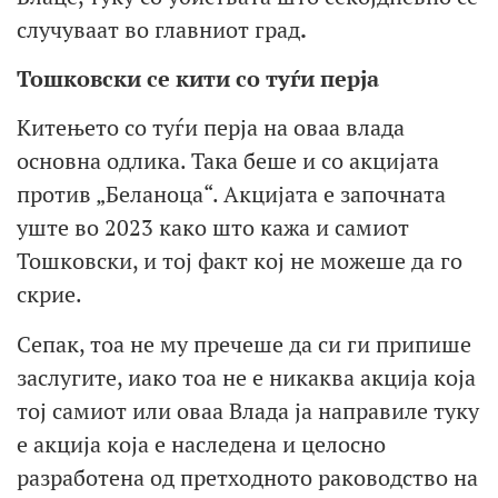
случуваат во главниот град
.
Тошковски се кити со туѓи перја
Китењето со туѓи перја на оваа влада
основна одлика. Така беше и со акцијата
против „Беланоца“. Акцијата е започната
уште во 2023 како што кажа и самиот
Тошковски, и тој факт кој не можеше да го
скрие.
Сепак, тоа не му пречеше да си ги припише
заслугите, иако тоа не е никаква акција која
тој самиот или оваа Влада ја направиле туку
е акција која е наследена и целосно
разработена од претходното раководство на