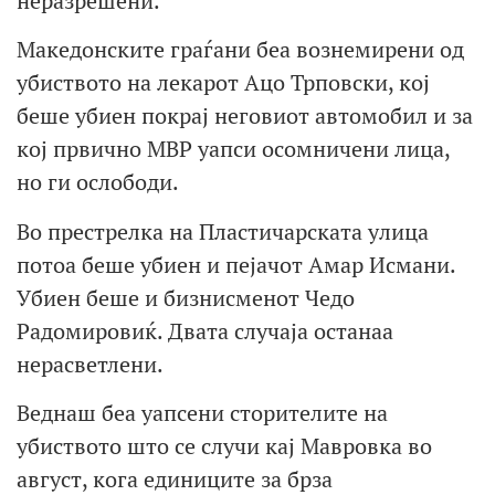
неразрешени.
Македонските граѓани беа вознемирени од
убиството на лекарот Ацо Трповски, кој
беше убиен покрај неговиот автомобил и за
кој првично МВР уапси осомничени лица,
но ги ослободи.
Во престрелка на Пластичарската улица
потоа беше убиен и пејачот Амар Исмани.
Убиен беше и бизнисменот Чедо
Радомировиќ. Двата случаја останаа
нерасветлени.
Веднаш беа уапсени сторителите на
убиството што се случи кај Мавровка во
август, кога единиците за брза