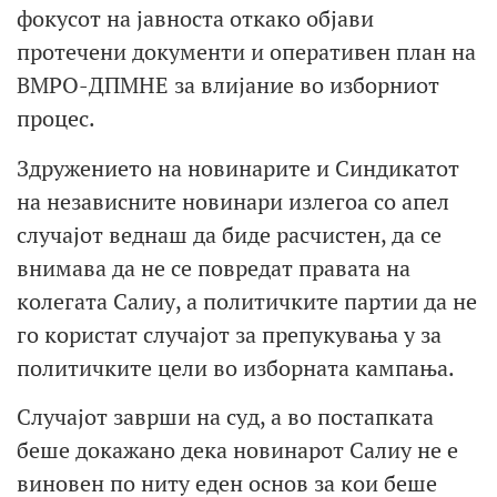
фокусот на јавноста откако објави
протечени документи и оперативен план на
ВМРО-ДПМНЕ за влијание во изборниот
процес.
Здружението на новинарите и Синдикатот
на независните новинари излегоа со апел
случајот веднаш да биде расчистен, да се
внимава да не се повредат правата на
колегата Салиу, а политичките партии да не
го користат случајот за препукувања у за
политичките цели во изборната кампања.
Случајот заврши на суд, а во постапката
беше докажано дека новинарот Салиу не е
виновен по ниту еден основ за кои беше