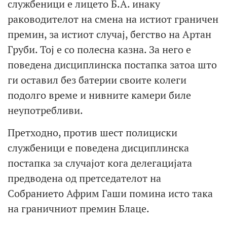
службеници е лицето Б.А. инаку
раководителот на смена на истиот граничен
премин, за истиот случај, бегство на Артан
Груби. Тој е со полесна казна. За него е
поведена дисциплинска постапка затоа што
ги оставил без батерии своите колеги
подолго време и нивните камери биле
неупотребливи.
Претходно, против шест полициски
службеници е поведена дисциплинска
постапка за случајот кога делегацијата
предводена од претседателот на
Собранието Африм Гаши помина исто така
на граничниот премин Блаце.