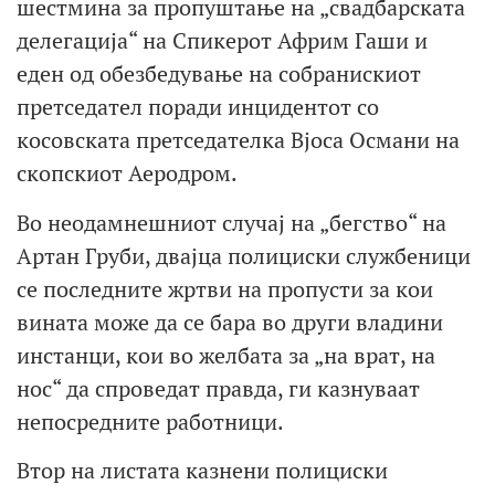
шестмина за пропуштање на „свадбарската
делегација“ на Спикерот Африм Гаши и
еден од обезбедување на собранискиот
претседател поради инцидентот со
косовската претседателка Вјоса Османи на
скопскиот Аеродром.
Во неодамнешниот случај на „бегство“ на
Артан Груби, двајца полициски службеници
се последните жртви на пропусти за кои
вината може да се бара во други владини
инстанци, кои во желбата за „на врат, на
нос“ да спроведат правда, ги казнуваат
непосредните работници.
Втор на листата казнени полициски