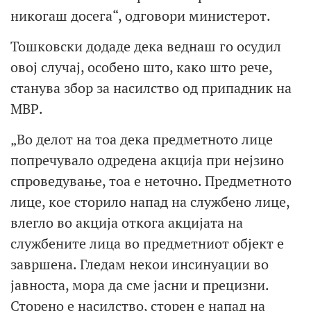
никогаш досега“, одговори министерот.
Тошковски додаде дека веднаш го осудил
овој случај, особено што, како што рече,
станува збор за насилство од припадник на
МВР.
„Во делот на тоа дека предметното лице
попречувало одредена акција при нејзино
спроведување, тоа е неточно. Предметното
лице, кое сторило напад на службено лице,
влегло во акција откога акцијата на
службените лица во предметниот објект е
завршена. Гледам некои инсинуации во
јавноста, мора да сме јасни и прецизни.
Сторено е насилство, сторен е напад на