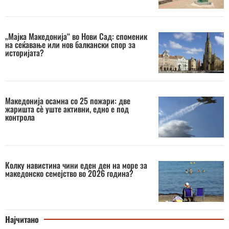
„Мајка Македонија“ во Нови Сад: споменик
на сеќавање или нов балкански спор за
историјата?
Македонија осамна со 25 пожари: две
жаришта сè уште активни, едно е под
контрола
Колку навистина чини еден ден на море за
македонско семејство во 2026 година?
Најчитано