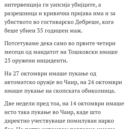
интервенција ги уапсија убијците, а
разрешница и кривична пријава има и за
убиството во гостиварско Дебреше, кога
беше убиен 35 годишен маж.
Потсетуваме дека само во првите четири
месеци од мандатот на Тошковски имаше
25 оружени инциденти.
На 27 октомври имаше пукање од
автоматско оружје во Чаир, на 24 октомври
имаше пукање на скопската обиколница.
Две недели пред тоа, на 14 октомври имаше
исто така пукање во Чаир, каде што
директно учествуваше помилуван нарко