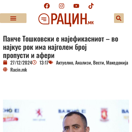
Панче Тошковски е најефикасниот – во
најкус рок има најголем број
пропусти и афери
27/12/2024
13:17
Актуелно
,
Анализи
,
Вести
,
Македонија
Racin.mk