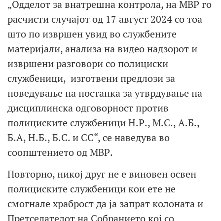
„Одделот за внатрешна контрола, на МВР го
расчисти случајот од 17 август 2024 со тоа
што по извршен увид во службените
материјали, анализа на видео надзорот и
извршени разговори со полициски
службеници, изготвени предлози за
поведување на постапка за утврдување на
дисциплинска одговорност против
полициските службеници Н.Р., М.С., А.Б.,
Б.А, Н.Б., Б.С. и СС“, се наведува во
соопштението од МВР.
Повторно, никој друг не е виновен освен
полициските службеници кои ете не
смогнале храброст да ја запрат колоната и
Претседателот на Собранието кој со