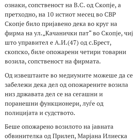
ознаки, сопственост на В.С. од Скопје, а
претходно, на 10 истиот месец во СВР
Скопје било пријавено дека во круг на
фирма на ул.„Качанички пат“ во Скопје, чиј
што управител е А.И.(47) од с.Брест,
скопско, биле опожарени четири товарни
возила, сопственост на фирмата.
Од извештаите во медиумите можеше да се
забележи дека дел од опожарените возила
низ државата дел се на сегашни и
поранешни функционери, луѓе од
полицијата и судството.
Беше опожарено возилото на јавната
обвинителка од Прилеп, Марјана Илиеска