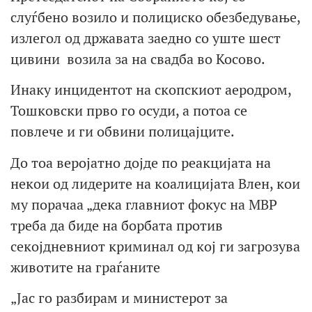
слуѓбено возило и полициско обезбедување,
излегол од државата заедно со уште шест
цивини возила за на свадба во Косово.
Инаку инцидентот на скопскиот аеродром,
Тошковски прво го осуди, а потоа се
повлече и ги обвини полицајците.
До тоа веројатно дојде по реакцијата на
некои од лидерите на коалицијата Влен, кои
му порачаа „дека главниот фокус на МВР
треба да биде на борбата против
секојдневниот криминал од кој ги загрозува
животите на граѓаните
„Јас го разбирам и министерот за