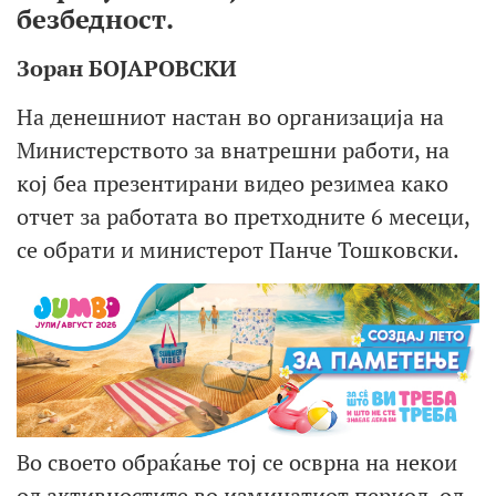
безбедност.
Зоран БОЈАРОВСКИ
На денешниот настан во организација на
Министерството за внатрешни работи, на
кој беа презентирани видео резимеа како
отчет за работата во претходните 6 месеци,
се обрати и министерот Панче Тошковски.
Во своето обраќање тој се осврна на некои
од активностите во изминатиот период, од