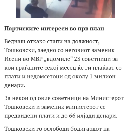
Партиските интереси во прв план
Веднаш откако стапи на должност,
Тошковски, заедно со неговиот заменик
Исени во МВР „вдомиле“ 23 советници за
кои граѓаните секој месец ќе ги плаќаат со
плати и недомсетоци од околу 1 милион
денари.
За некои од овие советници на Министерот
Тошковски и заменик министерот се
предвидени плати и до 66 илјади денари.
Тошковски го ослободи бодигардот на