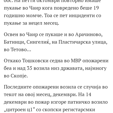
бос. На петти октомври повторно имаше
пукање во Чаир кога повредено беше 19
годишно момче. Тоа се пет инциденти со
пукање за нецел месец.
Освен во Чаир се пукаше и во Арачиново,
Батинци, Сингелиќ, на Пластичарска улица,
во Тетово…
Откако Тошковски седна во МВР опожарени
беа и над 35 возила низ државата, најмногу
во Скопје.
Последните опожарени возила се случија во
текот на овој месец, декември. На 14
декември во пожар изгоре патничко возило
„цитроен ц1“ со скопски регистарсмки