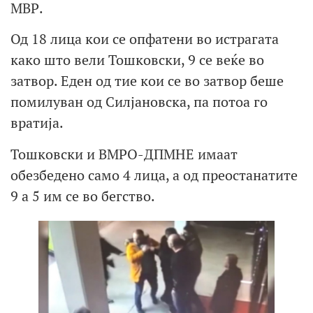
МВР.
Од 18 лица кои се опфатени во истрагата
како што вели Тошковски, 9 се веќе во
затвор. Еден од тие кои се во затвор беше
помилуван од Силјановска, па потоа го
вратија.
Тошковски и ВМРО-ДПМНЕ имаат
обезбедено само 4 лица, а од преостанатите
9 а 5 им се во бегство.