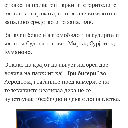
откако на приватен паркинг сторителите
влегле во гаражата, го полеале возилото со
запаливо средство и го запалиле.
Запален беше и автомобилот на судијата и
член на Судскиот совет Мирсад Сурјои од
Куманово.
Откако на крајот на август изгореа две
возила на паркинг кај „Три бисери“ во
Аеродром, граѓаните пред камерите на
телевизиите реагираа дека не се
чувствуваат безбедно и дека е лоша глетка.