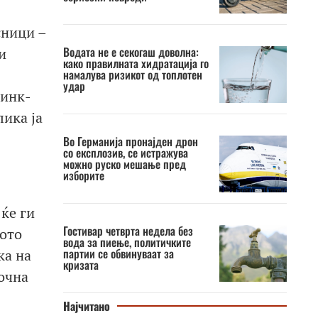
сници –
Водата не е секогаш доволна:
и
како правилната хидратација го
намалува ризикот од топлотен
удар
тинк-
ика ја
Во Германија пронајден дрон
со експлозив, се истражува
можно руско мешање пред
изборите
ќе ги
Гостивар четврта недела без
ото
вода за пиење, политичките
партии се обвинуваат за
ка на
кризата
точна
Најчитано