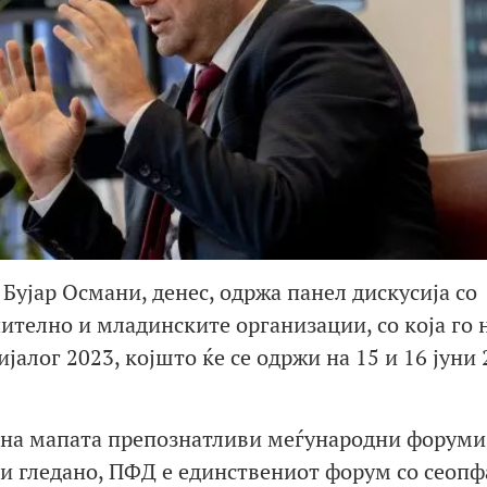
Бујар Османи, денес, одржа панел дискусија со
ително и младинските организации, со која го 
алог 2023, којшто ќе се одржи на 15 и 16 јуни 
о на мапата препознатливи меѓународни форуми
и гледано, ПФД е единствениот форум со сеопф