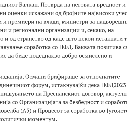
адниот Балкан. Потврда на неговата вредност и
ни оценки искажани од бројните највисоки уче
и и премиери на влади, министри за надворешн
ни и регионални организации и, секако, на
о и од странство од каде што некои истакнати 
тавување соработка со ПФД. Ваквата позитива сл
ние да биде подеднакво добро осмислено и
 изданија, Османи брифираше за отпочнатите
одинешниот форум, истакнувајќи дека ПФД2023 
пишувањето на Преспанскиот договор, актуелн
ија со Организацијата за безбедност и соработ
овелба (А5) и Процесот за соработка во Југоис
ополитички моментум.