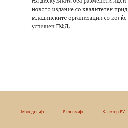
На дискусијата беа разменети идеи
новото издание со квалитетен прид
младинските организации со кој ќе
успешен ПФД.
Македонија
Економија
Кластер ЕУ