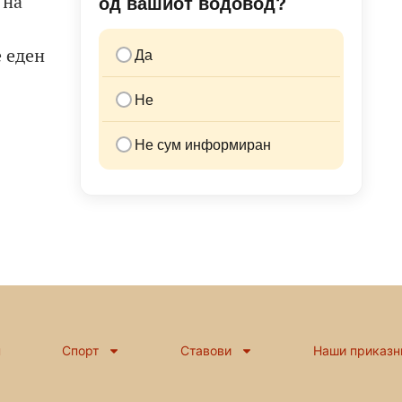
 на
од вашиот водовод?
 еден
Да
Не
Не сум информиран
н
Спорт
Ставови
Наши приказн