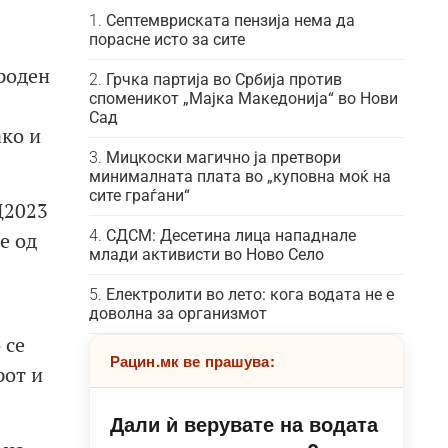
Септемвриската пензија нема да
порасне исто за сите
роден
Грчка партија во Србија против
споменикот „Мајка Македонија“ во Нови
Сад
ко и
Мицкоски магично ја претвори
минималната плата во „куповна моќ на
сите граѓани“
Д2023
СДСМ: Десетина лица нападнале
е од
млади активисти во Ново Село
Електролити во лето: кога водата не е
доволна за организмот
 се
Рацин.мк ве прашува:
рот и
Дали ѝ верувате на водата