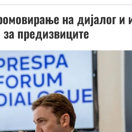
ромовирање на дијалог и 
 за предизвиците