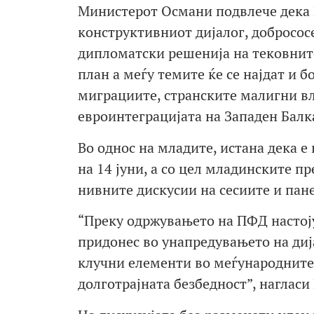
Министерот Османи подвлече дека 
конструктивниот дијалог, добросос
дипломатски решенија на тековнит
план а меѓу темите ќе се најдат и 
миграциите, странските малигни вл
евроинтеграцијата на Западен Балк
Во однос на младите, истана дека 
на 14 јуни, а со цел младинските п
нивните дискусии на сесиите и пане
“Преку одржувањето на ПФД настоју
придонес во унапредувањето на диј
клучни елементи во меѓународните 
долготрајната безбедност”, нагласи