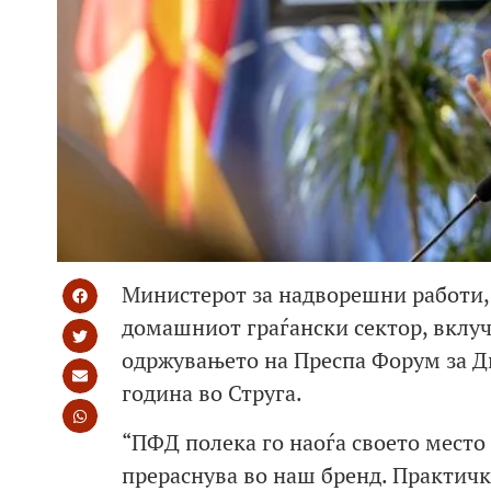
Министерот за надворешни работи, 
домашниот граѓански сектор, вклуч
одржувањето на Преспа Форум за Диј
година во Струга.
“ПФД полека го наоѓа своето мест
прераснува во наш бренд. Практичк