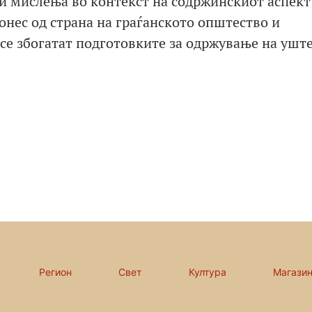
 и мислења во контекст на содржинскиот аспект
онес од страна на граѓанското општество и
 се збогатат подготовките за одржување на уште
Регион
Свет
Култура
Магази