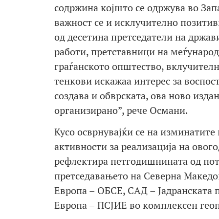
содржина којшто се одржува во Зап
важност се и исклучително позитив
од десетина претседатели на држав
работи, претставници на меѓународ
граѓанското општество, вклучителн
тенкови искажаа интерес за воспос
создава и обврската, ова ново изда
организирано”, рече Османи.
Кусо осврнувајќи се на изминатите
активности за реализација на овог
рефлектира петгодишнината од пот
претседавањето на Северна Македон
Европа – ОБСЕ, САД – Јадранската п
Европа – ПСЈИЕ во комплексен ге