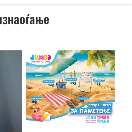
изнаоѓање