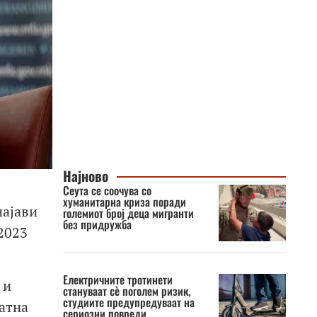
Најново
Сеута се соочува со
хуманитарна криза поради
најави
големиот број деца мигранти
без придружба
2023
Електричните тротинети
 и
стануваат сè поголем ризик,
студиите предупредуваат на
атна
сериозни повреди