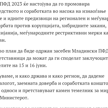
ПФД 2023 ќе настојува да го промовира
едството и соработката во насока на изнаоѓање
е и идните предизвици на регионален и меѓуна
борбата против корупцијата, хибридните закани,
ијанија, меѓународните рестриктивни мерки ка
ан.
е во план да биде одржан засебен Младински ПФ
ретставници да можат да ги споделат заклучоцит
лите на 15 и 16 јуни.
ваме, и како држава и како регион, да дадеме
алогот, заемната доверба и соработката коишто
односи и претставуваат камен темелник за ми
 Министерот.