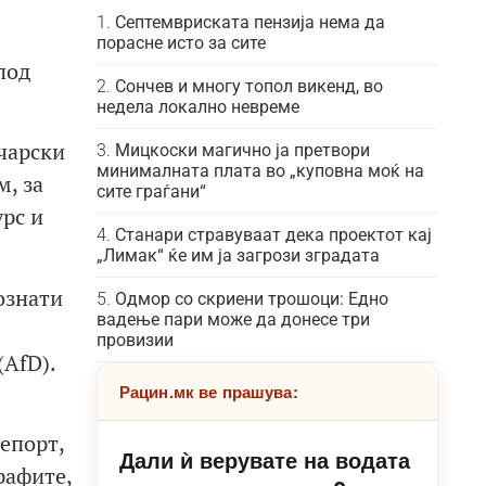
Септемвриската пензија нема да
порасне исто за сите
под
Сончев и многу топол викенд, во
недела локално невреме
чарски
Мицкоски магично ја претвори
минималната плата во „куповна моќ на
м, за
сите граѓани“
урс и
Станари стравуваат дека проектот кај
„Лимак“ ќе им ја загрози зградата
ознати
Одмор со скриени трошоци: Едно
вадење пари може да донесе три
провизии
AfD).
Рацин.мк ве прашува:
епорт,
Дали ѝ верувате на водата
рафите,