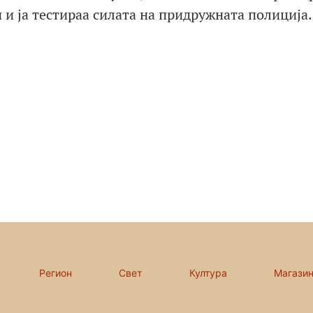
и ја тестираа силата на придружната полиција.
Регион
Свет
Култура
Магази