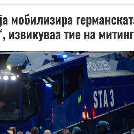
ја мобилизира германскат
, извикуваа тие на митинг
k