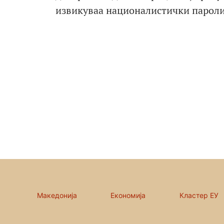
извикуваа националистички пароли 
Македонија
Економија
Кластер ЕУ