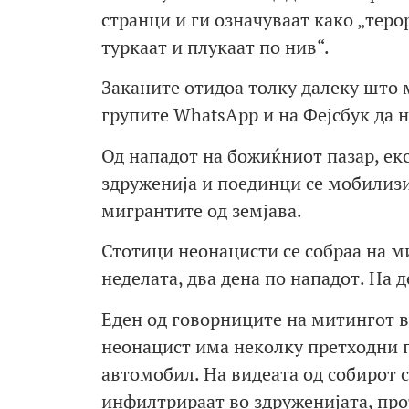
странци и ги означуваат како „теро
туркаат и плукаат по нив“.
Заканите отидоа толку далеку што 
групите WhatsApp и на Фејсбук да н
Од нападот на божиќниот пазар, ек
здруженија и поединци се мобилизи
мигрантите од земјава.
Стотици неонацисти се собраа на м
неделата, два дена по нападот. На
Еден од говорниците на митингот в
неонацист има неколку претходни пр
автомобил. На видеата од собирот с
инфилтрираат во здруженијата, про