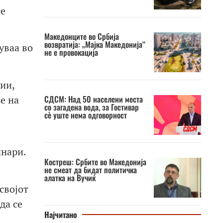
се
Македонците во Србија
возвратија: „Мајка Македонија“
уваа во
не е провокација
ии,
е на
СДСМ: Над 50 населени места
со загадена вода, за Гостивар
сè уште нема одговорност
инари.
Костреш: Србите во Македонија
не смеат да бидат политичка
алатка на Вучиќ
својот
да се
Најчитано