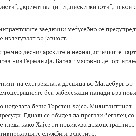
ристи“, „криминалци“ и „ниски животи“, некои 
мигрантските заедници меѓусебно се предупред
е излегуваат во јавност.
стремно десничарските и неонацистичките парт
раа низ Германија. Бараат масовно депортирањ
итинг на екстремната десница во Магдебург во
 демонстрациите беа забележани напади врз нов
о неделата беше Торстен Хајсе. Милитантниот
есуди. Еднаш се обидел да прегази бегалец со 
е гледа како Хајсе ги повикува демонстрантите 
тивпожарните служби и властите.