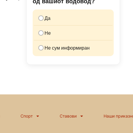
од вашиот водовод?
Да
Не
Не сум информиран
н
Спорт
Ставови
Наши приказн