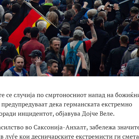
е се случија по смртоносниот напад на божиќн
 предупредуваат дека германската екстремно
оради инцидентот, објавува Дојче Веле.
асилство во Саксонија-Анхалт, забележа значит
 луѓе кои десничарските екстремисти ги смета