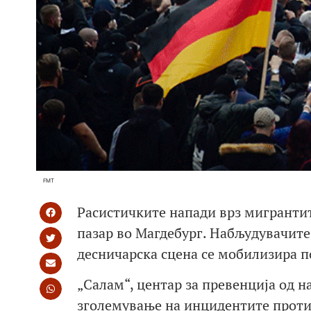
FMT
Расистичките напади врз мигрантит
пазар во Магдебург. Набљудувачите
десничарска сцена се мобилизира п
„Салам“, центар за превенција од н
зголемување на инцидентите против