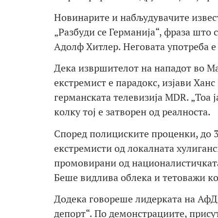
Новинарите и набљудувачите извес
„Разбуди се Германија“, фраза што 
Адолф Хитлер. Неговата употреба е 
Дека извршителот на нападот во Ма
екстремист е парадокс, изјави Ханс
германската телевизија MDR. „Тоа ј
колку тој е затворен од реалноста.
Според полициските проценки, до 3
екстремисти од локалната хулиганс
промовирани од националистичката 
Беше видлива облека и тетоважи ко
Додека говореше лидерката на АфД,
депорт“. По демонстрациите, присут