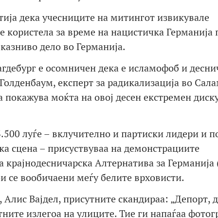
тија дека учесниците на митингот извикувале
се користела за време на нацистичка Германија 
казниво дело во Германија.
гдебург е осомничен дека е исламофоб и десни
 Голденбаум, експерт за радикализација во Сала
а покажува моќта на овој десен екстремен диск
.500 луѓе – вклучително и партиски лидери и п
ка сцена – присуствуваа на демонстрациите
крајнодесничарска Алтернатива за Германија (
и се вообичаени меѓу белите врховисти.
 Алис Вајдел, присутните скандираа: „Депорт, д
ните излегоа на улиците. Тие ги напаѓаа фотог