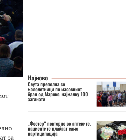
Најново
Сеута преполна со
малолетници по масовниот
бран од Мароко, најмалку 100
иот
загинати
„Фостер“ повторно во аптеките,
елно
пациентите плаќаат само
партиципација
ат за