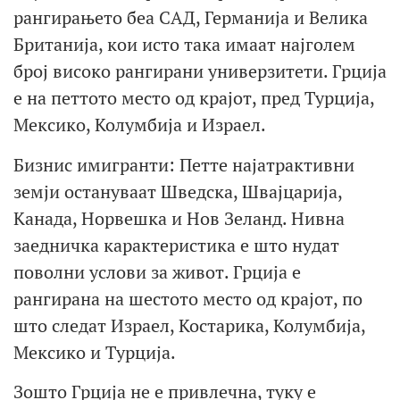
рангирањето беа САД, Германија и Велика
Британија, кои исто така имаат најголем
број високо рангирани универзитети. Грција
е на петтото место од крајот, пред Турција,
Мексико, Колумбија и Израел.
Бизнис имигранти: Петте најатрактивни
земји остануваат Шведска, Швајцарија,
Канада, Норвешка и Нов Зеланд. Нивна
заедничка карактеристика е што нудат
поволни услови за живот. Грција е
рангирана на шестото место од крајот, по
што следат Израел, Костарика, Колумбија,
Мексико и Турција.
Зошто Грција не е привлечна, туку е