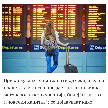
Привлекувањето на таленти од секој агол на
планетата станува предмет на интензивна
меѓународна конкуренција, бидејќи луѓето
(„човечки капитал“) се појавуваат како