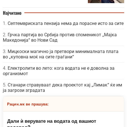
Најчитано
Септемвриската пензија нема да порасне исто за сите
Грчка партија во Србија против споменикот „Мајка
Македонија“ во Нови Сад
Мицкоски магично ја претвори минималната плата
во „куповна моќ на сите граѓани“
Електролити во лето: кога водата не е доволна за
организмот
Станари стравуваат дека проектот кај „Лимак“ ќе им
ја загрози зградата
Рацин.мк ве прашува:
Дали ѝ верувате на водата од вашиот