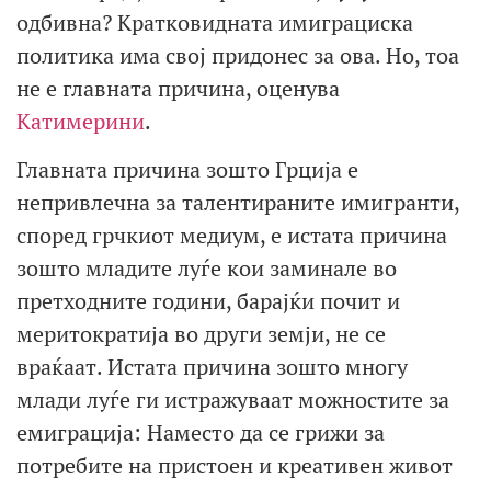
одбивна? Кратковидната имиграциска
политика има свој придонес за ова. Но, тоа
не е главната причина, оценува
Катимерини
.
Главната причина зошто Грција е
непривлечна за талентираните имигранти,
според грчкиот медиум, е истата причина
зошто младите луѓе кои заминале во
претходните години, барајќи почит и
меритократија во други земји, не се
враќаат. Истата причина зошто многу
млади луѓе ги истражуваат можностите за
емиграција: Наместо да се грижи за
потребите на пристоен и креативен живот