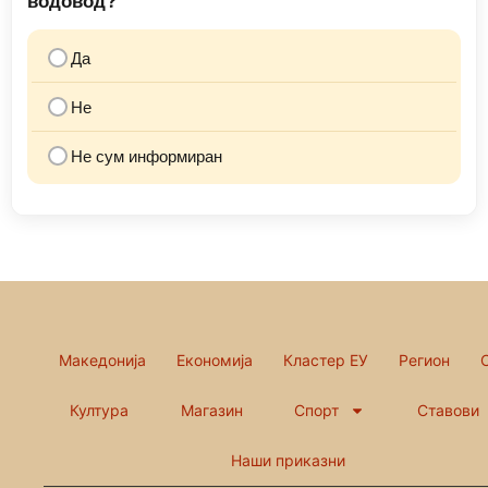
водовод?
Да
Не
Не сум информиран
Македонија
Економија
Кластер ЕУ
Регион
Култура
Магазин
Спорт
Ставови
Наши приказни