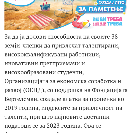
За да ја долови способноста на своите 38
земји-членки да привлечат талентирани,
висококвалификувани работници,
иновативни претприемачи и
високообразовани студенти,
Организацијата за економска соработка и
развој (ОЕЦД), со поддршка на Фондацијата
Бертелсман, создаде алатка за проценка во
2019 година, индексите за привлечност на
таленти, при што најновите достапни
податоци се за 2023 година. Ова се