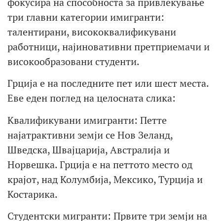
фокусира на способноста за привлекување
три главни категории имигранти:
талентирани, висококвалификувани
работници, најиновативни претприемачи и
високообразовани студенти.
Грција е на последните пет или шест места.
Еве еден поглед на целосната слика:
Квалификувани имигранти: Петте
најатрактивни земји се Нов Зеланд,
Шведска, Швајцарија, Австралија и
Норвешка. Грција е на петтото место од
крајот, над Колумбија, Мексико, Турција и
Костарика.
Студентски мигранти: Првите три земји на