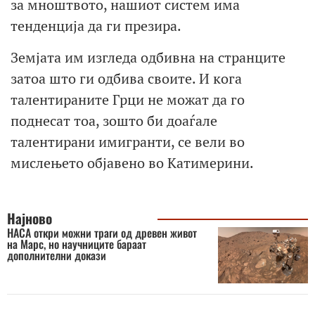
за мноштвото, нашиот систем има
тенденција да ги презира.
Земјата им изгледа одбивна на странците
затоа што ги одбива своите. И кога
талентираните Грци не можат да го
поднесат тоа, зошто би доаѓале
талентирани имигранти, се вели во
мислењето објавено во Катимерини.
Најново
НАСА откри можни траги од древен живот
на Марс, но научниците бараат
дополнителни докази