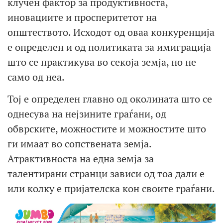
клучен фактор за продуктивноста,
иновациите и просперитетот на
општеството. Исходот од оваа конкуренција
е определен и од политиката за имиграција
што се практикува во секоја земја, но не
само од неа.
Тој е определен главно од околината што се
однесува на нејзините граѓани, од
обврските, можностите и можностите што
ги имаат во сопствената земја.
Атрактивноста на една земја за
талентирани странци зависи од тоа дали е
или колку е пријателска кон своите граѓани.