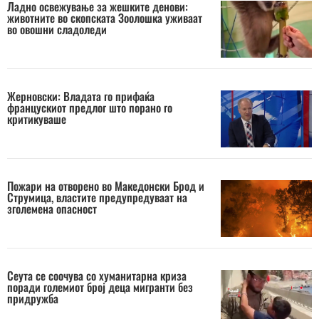
Ладно освежување за жешките денови:
животните во скопската Зоолошка уживаат
во овошни сладоледи
Жерновски: Владата го прифаќа
францускиот предлог што порано го
критикуваше
Пожари на отворено во Македонски Брод и
Струмица, властите предупредуваат на
зголемена опасност
Сеута се соочува со хуманитарна криза
поради големиот број деца мигранти без
придружба