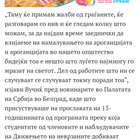
„Таму ќе примам жалби од граѓаните, ќе
разговарам со нив и ќе гледам колку што
можам, за да најдам време заеднички да
влијаеме на намалувањето на ароганцијата
и ароганцијата во нашето општество
бидејќи тоа е нешто што луѓето најмногу го
мразат на светот. Дел од работите што ни се
случуваат се случуваат токму поради тоа“,
изјави Вучиќ пред новинарите во Палатата
на Србија во Белград, каде што
присуствуваше на прославата на 15-
годишнината од програмата преку која
студентите од членовите и набљудувачите
на Движењето на неврзаните добиваат