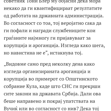
советник Тони Блер му објасни дека мора
некако да ги квантифицираат резултатите
од работата на државната администрација.
Во согласност со тоа, тој веројатно сака да
ги пофали и награди службениците кои
граѓаните најмногу ги пријавуваат за
корупција и ароганција. Изгледа како шега,
но навистина не е“, истакнува тој.
„Видовме само пред неколку дена како
изгледа организираната ароганција и
корупција во примерот со Општинското
собрание Кула, каде што СНС ги прекрши
сите закони на државата Србија. Дали ова
беше направено и покрај упатствата на
Вучиќ или во согласност со нив? Дека тој