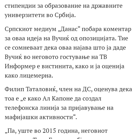
стипендии за образование на државните
универзитети во Србија.
Српскиот медиум „Данас“ побара коментар
за оваа идеја на Вучиќ од опозицијата. Тие
се сомневаат дека оваа најава што ја даде
Вучиќ во неговото гостување на ТВ
Информер е вистинита, како и ја оценија
како лицемерна.
Филип Таталовиќ, член на ДС, оценува дека
тоа е „е како Ал Капоне да создал
телефонска линија за пријавување на
мафијашки активности“.
„Па, уште во 2015 година, неговиот