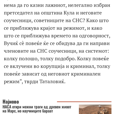
нема да го казни лажниот, нелегално избран
претседател на општина Кула и неговите
соучесници, советниците на СНС? Како што
се приближува крајот на режимот, и како
што се приближува времето на одговорност,
Вучиќ сè повеќе ќе се обидува да ги направи
членовите на СНС соучесници, на системот:
колку полошо, толку подобро. Колку повеќе
се вклучени во корупција и криминал, толку
повеќе зависат од неговиот криминален
режим“, тврди Таталовиќ.
Најново
НАСА откри можни траги од древен живот
на Марс, но научниците бараат