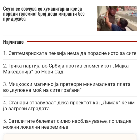
Сеута се соочува со хуманитарна криза
поради големиот број деца мигранти без
придружба
Најчитано
Септемвриската пензија нема да порасне исто за сите
Грчка партија во Србија против споменикот „Мајка
Македонија“ во Нови Сад
Мицкоски магично ја претвори минималната плата
во „куповна моќ на сите граѓани“
Станари стравуваат дека проектот кај „Лимак“ ќе им
ја загрози зградата
Сателитите бележат силно наоблачување, попладне
можни локални невремиња