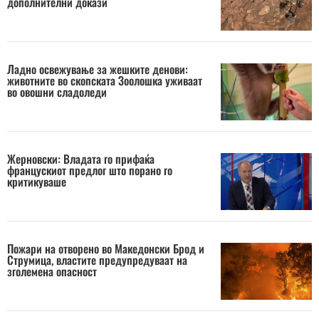
дополнителни докази
Ладно освежување за жешките денови:
животните во скопската Зоолошка уживаат
во овошни сладоледи
Жерновски: Владата го прифаќа
францускиот предлог што порано го
критикуваше
Пожари на отворено во Македонски Брод и
Струмица, властите предупредуваат на
зголемена опасност