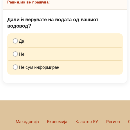
Рацин.мк ве прашува:
Дали ѝ верувате на водата од вашиот
водовод?
Да
Не
Не сум информиран
Македонија
Економија
Кластер ЕУ
Регион