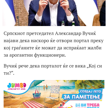
Српскиот претседател Александар Вучиќ
најави дека наскоро ќе отвори портал преку
кој граѓаните ќе можат да испраќаат жалби
за арогантни функционери.
Вучиќ рече дека порталот ќе се вика „Кој си
ти?“.