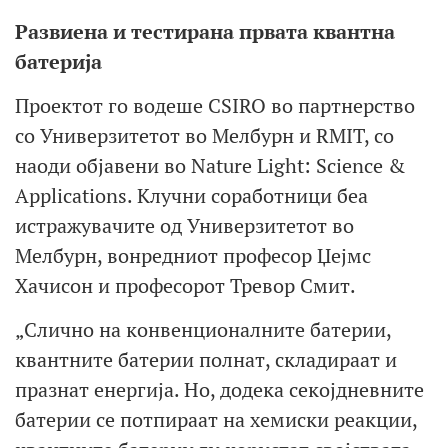
Развиена и тестирана првата квантна
батерија
Проектот го водеше CSIRO во партнерство
со Универзитетот во Мелбурн и RMIT, со
наоди објавени во Nature Light: Science &
Applications. Клучни соработници беа
истражувачите од Универзитетот во
Мелбурн, вонредниот професор Џејмс
Хачисон и професорот Тревор Смит.
„Слично на конвенционалните батерии,
квантните батерии полнат, складираат и
празнат енергија. Но, додека секојдневните
батерии се потпираат на хемиски реакции,