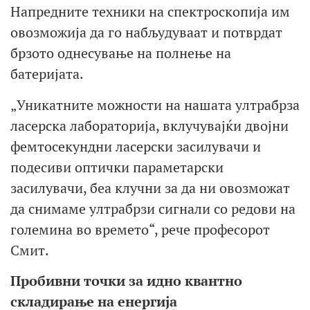
Напредните техники на спектроскопија им
овозможија да го набљудуваат и потврдат
брзото однесување на полнење на
батеријата.
„Уникатните можности на нашата ултрабрза
ласерска лабораторија, вклучувајќи двојни
фемтосекундни ласерски засилувачи и
подесиви оптички параметарски
засилувачи, беа клучни за да ни овозможат
да снимаме ултрабрзи сигнали со редови на
големина во времето“, рече професорот
Смит.
Пробивни точки за идно квантно
складирање на енергија