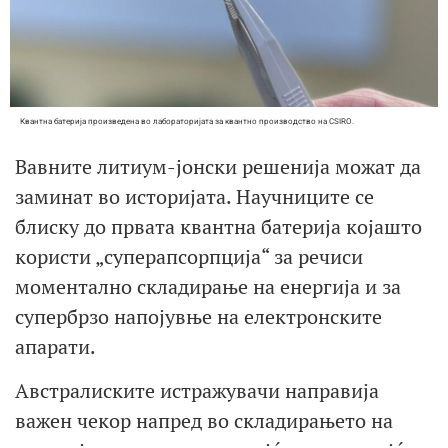
Квантна батерија произведена во лабораторијата за квантно производство на CSIRO.
Bавните литиум-јонски решенија можат да
заминат во историјата. Научниците се
блиску до првата квантна батерија којашто
користи „суперапсорпција“ за речиси
моментално складирање на енергија и за
супербрзо напојувње на електронските
апарати.
Австралиските истражувачи направија
важен чекор напред во складирањето на