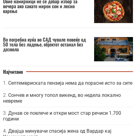
Овие намирници не се добар избор за
вечера ако сакате мирен сон и лесно
варење
Во погребна куќа во САД чувале повеќе од
50 тела без ладење, објектот останал без
дозвола
Најчитано
Септемвриската пензија нема да порасне исто за сите
Сончев и многу топол викенд, во недела локално
невреме
Дунав се повлече и откри мост стар речиси 1.700
години
Двајца минувачи спасија жена од Вардар кај