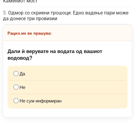
Камениот мост
Одмор со скриени трошоци: Едно вадење пари може
да донесе три провизии
Рацин.мк ве прашува:
Дали ѝ верувате на водата од вашиот
водовод?
Да
Не
Не сум информиран