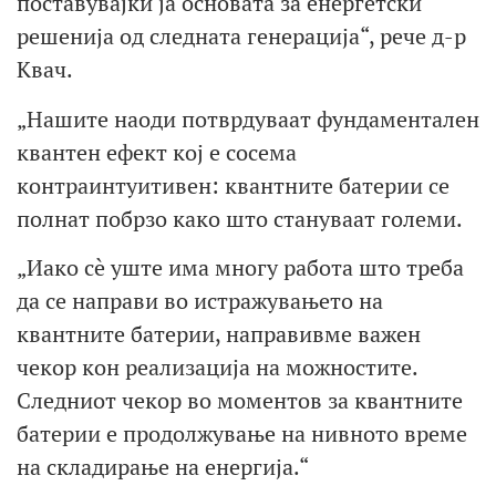
поставувајќи ја основата за енергетски
решенија од следната генерација“, рече д-р
Квач.
„Нашите наоди потврдуваат фундаментален
квантен ефект кој е сосема
контраинтуитивен: квантните батерии се
полнат побрзо како што стануваат големи.
„Иако сè уште има многу работа што треба
да се направи во истражувањето на
квантните батерии, направивме важен
чекор кон реализација на можностите.
Следниот чекор во моментов за квантните
батерии е продолжување на нивното време
на складирање на енергија.“