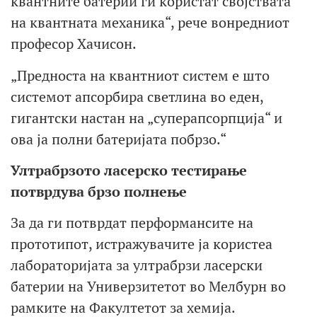
квантните батерии ги користат својствата
на квантната механика“, рече вонредниот
професор Хачисон.
„Предноста на квантниот систем е што
системот апсорбира светлина во еден,
гигантски настан на „суперапсорпција“ и
ова ја полни батеријата побрзо.“
Ултрабрзото ласерско тестирање
потврдува брзо полнење
За да ги потврдат перформансите на
прототипот, истражувачите ја користеа
лабораторијата за ултрабрзи ласерски
батерии на Универзитетот во Мелбурн во
рамките на Факултетот за хемија.