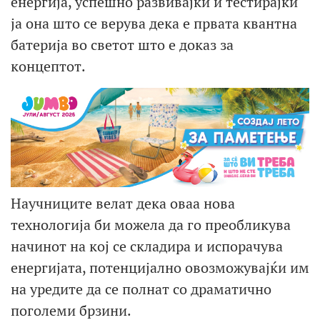
енергија, успешно развивајќи и тестирајќи
ја она што се верува дека е првата квантна
батерија во светот што е доказ за
концептот.
Научниците велат дека оваа нова
технологија би можела да го преобликува
начинот на кој се складира и испорачува
енергијата, потенцијално овозможувајќи им
на уредите да се полнат со драматично
поголеми брзини.