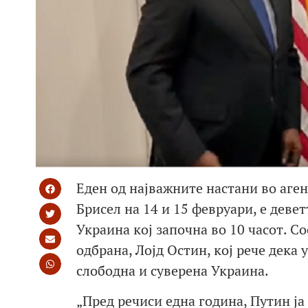
Еден од најважните настани во аге
Брисел на 14 и 15 февруари, е деве
Украина кој започна во 10 часот. С
одбрана, Лојд Остин, кој рече дека 
слободна и суверена Украина.
„Пред речиси една година, Путин ј