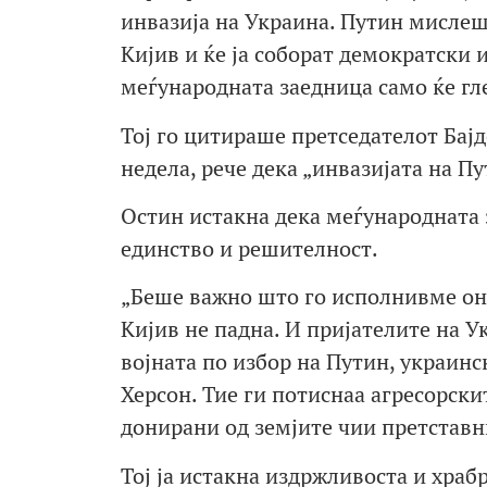
инвазија на Украина. Путин мислеше
Кијив и ќе ја соборат демократски 
меѓународната заедница само ќе гле
Тој го цитираше претседателот Бајд
недела, рече дека „инвазијата на Пу
Остин истакна дека меѓународната 
единство и решителност.
„Беше важно што го исполнивме она
Кијив не падна. И пријателите на У
војната по избор на Путин, украинс
Херсон. Тие ги потиснаа агресорскит
донирани од земјите чии претставн
Тој ја истакна издржливоста и храб