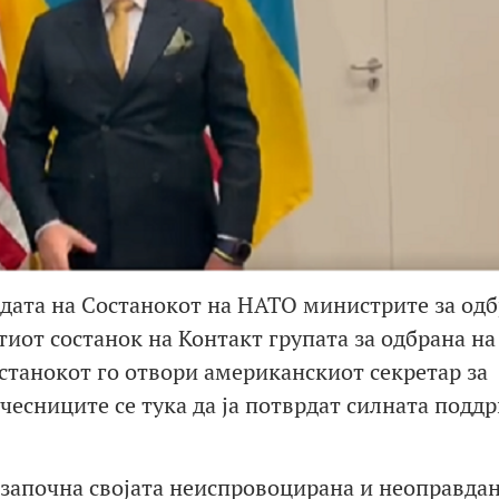
ндата на Состанокот на НАТО министрите за одб
ттиот состанок на Контакт групата за одбрана на
останокот го отвори американскиот секретар за
учесниците се тука да ја потврдат силната подд
а започна својата неиспровоцирана и неоправда