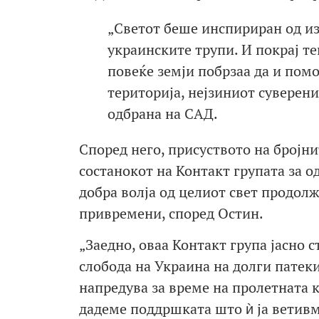
„Светот беше инспириран од из
украинските трупи. И покрај т
повеќе земји побрзаа да и помо
територија, нејзиниот суверени
одбрана на САД.
Според него, присуството на бројн
состанокот на Контакт групата за о
добра волја од целиот свет продолж
привремени, според Остин.
„Заедно, оваа Контакт група јасно 
слобода на Украина на долги патеки
напредува за време на пролетната к
дадеме поддршката што ѝ ја ветивм