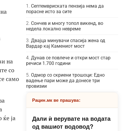
Септемвриската пензија нема да
 на
порасне исто за сите
Сончев и многу топол викенд, во
недела локално невреме
а
Двајца минувачи спасија жена од
Вардар кај Камениот мост
Дунав се повлече и откри мост стар
ви на
речиси 1.700 години
ите со
Одмор со скриени трошоци: Едно
се само
вадење пари може да донесе три
провизии
за
Рацин.мк ве прашува:
а
Дали ѝ верувате на водата
 ќе ја
од вашиот водовод?