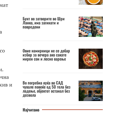
емат
Бунт во затворите во Шри
Ланка, има загинати и
повредени
а
со
Овие намирници не се добар
избор за вечера ако сакате
мирен сон и лесно варење
и.
очна
Во погребна куќа во САД
кив и
чувале повеќе од 50 тела без
ладење, објектот останал без
дозвола
Најчитано