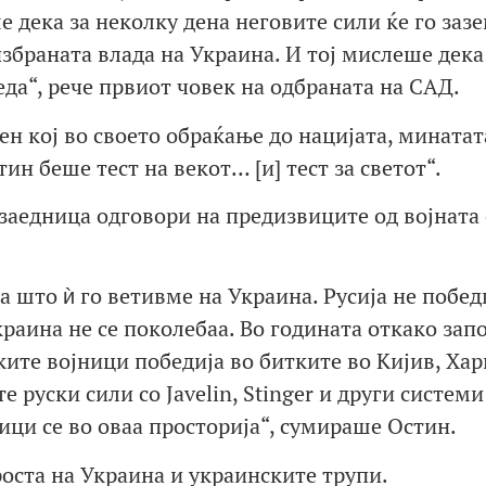
 дека за неколку дена неговите сили ќе го заз
избраната влада на Украина. И тој мислеше дека
да“, рече првиот човек на одбраната на САД.
ен кој во своето обраќање до нацијата, минатат
тин беше тест на векот… [и] тест за светот“.
заедница одговори на предизвиците од војната 
 што ѝ го ветивме на Украина. Русија не побед
краина не се поколебаа. Во годината откако зап
ките војници победија во битките во Кијив, Хар
е руски сили со Javelin, Stinger и други системи
ици се во оваа просторија“, сумираше Остин.
роста на Украина и украинските трупи.