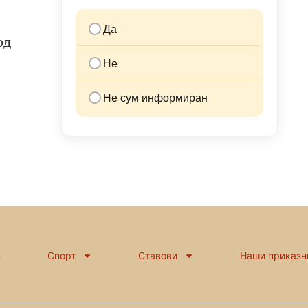
Да
од
Не
Не сум информиран
н
Спорт
Ставови
Наши приказн