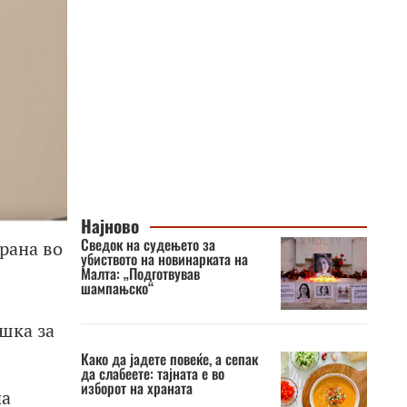
Најново
Сведок на судењето за
рана во
убиството на новинарката на
Малта: „Подготвував
шампањско“
ршка за
Како да јадете повеќе, а сепак
да слабеете: тајната е во
изборот на храната
на