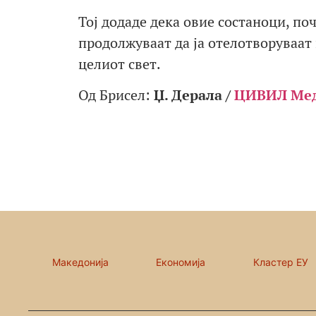
Тој додаде дека овие состаноци, по
продолжуваат да ја отелотворуваат
целиот свет.
Од Брисел:
Џ. Дерала /
ЦИВИЛ Ме
Македонија
Економија
Кластер ЕУ