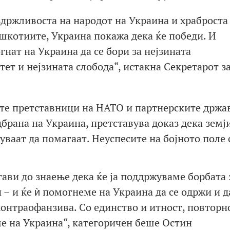
држливоста на народот на Украина и храброста
ешкотиите, Украина покажа дека ќе победи. И
гнат на Украина да се бори за нејзината
тет и нејзината слобода“, истакна Секретарот з
ите претставници на НАТО и партнерските држа
дбрана на Украина, претставува доказ дека земј
уваат да помагаат. Неуспесите на бојното поле 
стави до знаење дека ќе ја поддржуваме борбата 
 – и ќе ѝ помогнеме на Украина да се одржи и д
онтраофанзива. Со единство и итност, повторно
е на Украина“, категоричен беше Остин