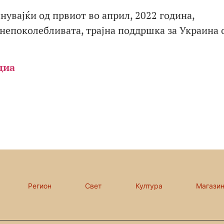
чнувајќи од првиот во април, 2022 година,
 непоколебливата, трајна поддршка за Украина 
диа
Регион
Свет
Култура
Магази