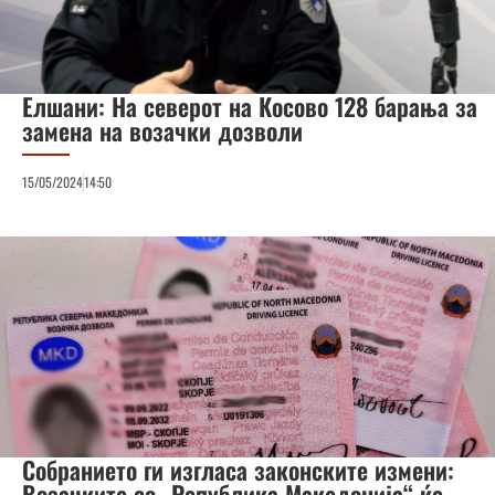
Елшани: На северот на Косово 128 барања за
замена на возачки дозволи
15/05/2024
14:50
Собранието ги изгласа законските измени:
Возачките со „Република Македонија“ ќе