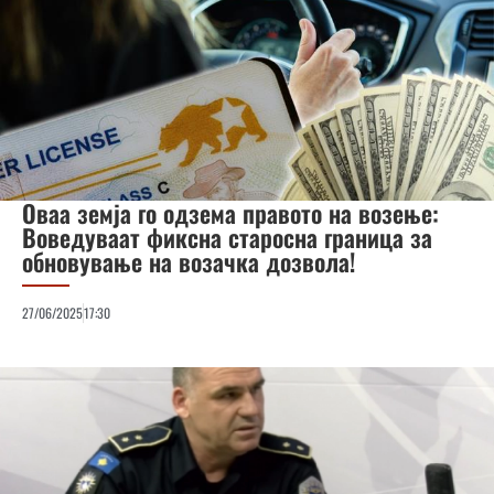
Оваа земја го одзема правото на возење:
Воведуваат фиксна старосна граница за
обновување на возачка дозвола!
27/06/2025
17:30