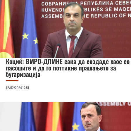
Коциќ: ВМРО-ДПМНЕ сака да создаде хаос со
пасошите и да го поттикне прашањето за
бугаризација
12/02/2024
12:51