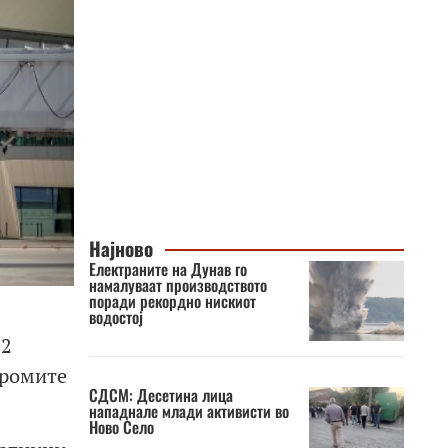
Најново
Електраните на Дунав го
намалуваат производството
поради рекордно нискиот
водостој
72
дромите
СДСМ: Десетина лица
нападнале млади активисти во
Ново Село