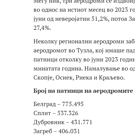
Меѓу нив, три аеродроми се издвоиј
во однос на истиот месец во 2023 г
јуни од неверојатни 51,2%, потоа За
27,4%.
Неколку регионални аеродроми забе
аеродромот во Тузла, кој имаше па
патници отколку во јуни 2023 годин
минатата година. Намалување во од
Скопје, Осиек, Риека и Краљево.
Број на патници на аеродромите о
Белград – 775.495
Сплит – 537.326
Дубровник – 431.771
Загреб – 406.031