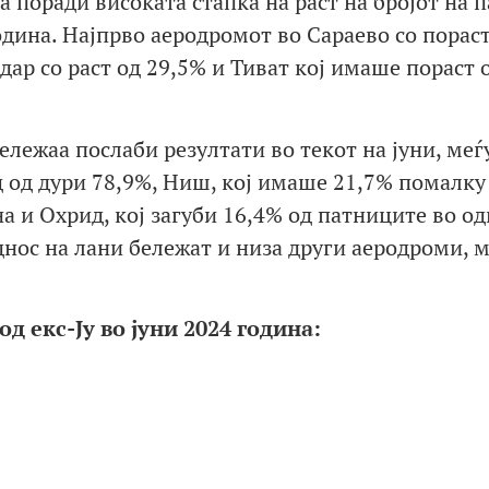
а поради високата стапка на раст на бројот на 
одина. Најпрво аеродромот во Сараево со пораст
дар со раст од 29,5% и Тиват кој имаше пораст 
лежаа послаби резултати во текот на јуни, меѓ
д од дури 78,9%, Ниш, кој имаше 21,7% помалку
а и Охрид, кој загуби 16,4% од патниците во од
нос на лани бележат и низа други аеродроми, м
д екс-Ју во јуни 2024 година: