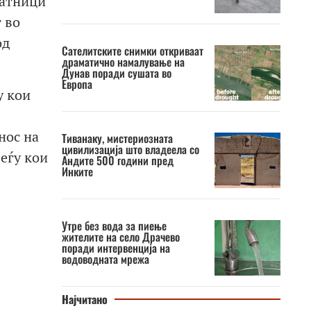
патници
 во
од
Сателитските снимки откриваат
драматично намалување на
Дунав поради сушата во
Европа
у кои
нос на
Тиванаку, мистериозната
цивилизација што владеела со
еѓу кои
Андите 500 години пред
Инките
Утре без вода за пиење
жителите на село Драчево
поради интервенција на
водоводната мрежа
Најчитано