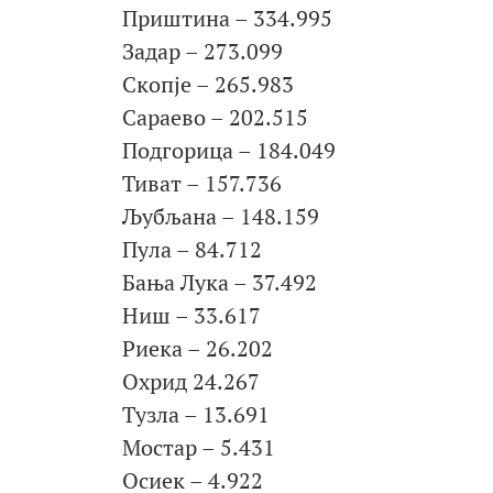
Приштина – 334.995
Задар – 273.099
Скопје – 265.983
Сараево – 202.515
Подгорица – 184.049
Тиват – 157.736
Љубљана – 148.159
Пула – 84.712
Бања Лука – 37.492
Ниш – 33.617
Риека – 26.202
Охрид 24.267
Тузла – 13.691
Мостар – 5.431
Осиек – 4.922