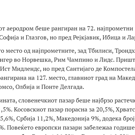
от аеродром беше рангиран на 72. најпрометни
офија и Глазгов, но пред Рејкјавик, Ибица и Ла
о место од најпрометните, зад Тбилиси, Трондх
ангер во Норвешка, Рим Чампино и Лидс. Пришт
 Ист Мидлендс, но пред Сантијаго де Компостел
ангирана на 127. место, главниот град на Макед
омсо, Олбија и Понте Делгада.
ината, словенечкиот пазар беше најбрзо растеч
1,5%. Косовскиот пазар порасна за 20,5%, Хрват
15,6%, Србија 11,2%, Македонија 9%, додека бро
2%. Повеќето европски пазари забележаа годише