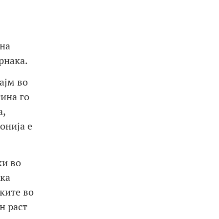
 на
рнака.
ајм во
ина го
а,
онија е
ки во
ска
јките во
н раст