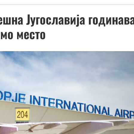
ешна Југославија годинав
дмо место