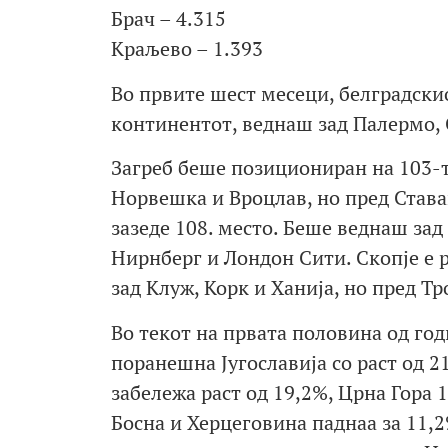
Брач – 4.315
Краљево – 1.393
Во првите шест месеци, белградски
континентот, веднаш зад Палермо, С
Загреб беше позициониран на 103-т
Норвешка и Вроцлав, но пред Став
зазеде 108. место. Беше веднаш зад
Нирнберг и Лондон Сити. Скопје е р
зад Клуж, Корк и Ханија, но пред Тр
Во текот на првата половина од год
поранешна Југославија со раст од 2
забележа раст од 19,2%, Црна Гора 
Босна и Херцеговина паднаа за 11,