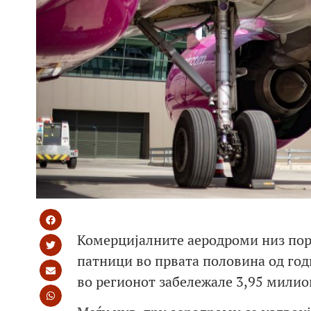
Комерцијалните аеродроми низ пора
патници во првата половина од год
во регионот забележале 3,95 милио