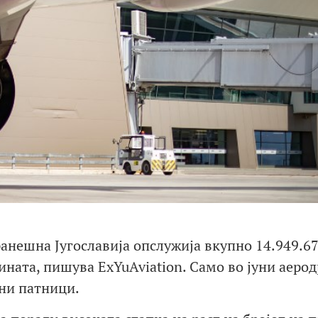
нешна Југославија опслужија вкупно 14.949.6
ината, пишува ExYuAviation. Само во јуни аеро
ни патници.