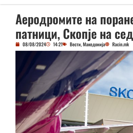
Аеродромите на поран
патници, Скопје на се
08/08/2024
14:21
Вести
,
Македонија
Racin.mk