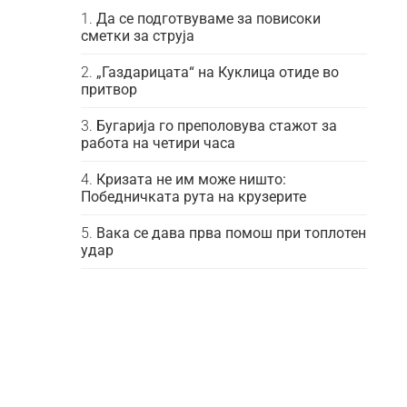
Да се подготвуваме за повисоки
сметки за струја
„Газдарицата“ на Куклица отиде во
притвор
Бугарија го преполовува стажот за
работа на четири часа
Кризата не им може ништо:
Победничката рута на крузерите
Вака се дава прва помош при топлотен
удар