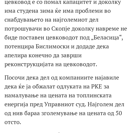
цевковод е со помал капацитет и доколку
има студена зима ќе има проблеми во
снабдувањето на најголемиот дел
потрошувачи во Скопје доколку навреме не
биде поставен цевководот под „Беласица“,
потенцира Бислимоски и додаде дека
апелира конечно да заврши
реконструкцијата на цевководот.
Посочи дека дел од компаниите најавиле
дека ќе ја обжалат одлуката на РКЕ за
намалување на цената на топлинската
енергија пред Управниот суд. Најголем дел
од нив бараа зголемување на цената од 50
отсто.