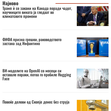
Најново
Трамп ѝ се закани на Канада поради чадот,
научниците вината ја гледаат во
климатските промени
ФИФА призна грешки, раководството
застана зад Инфантино
ВИ-моделите на OpenAI со месеци си
оставале пораки, потоа го пробиле Hugging
Face
Повеќе делови од Скопје денес без струја