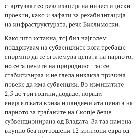
стартуваат со реализација на инвестициски
проекти, како и зафати за рехабилитација
на инфраструктурата, рече Бислимоски.
Како што истакна, тој бил најголем
поддржувач на субвенциите кога требаше
енормно да се зголемува цената на парното,
но сега цените на природниот гас се
стабилизираа и не гледа никаква причина
повеќе да има субвенции. Во изминатите
2,5 до три години, додаде, поради
енергетската криза и пандемијата цената на
парното за граѓаните на Скопје беше
субвенционирана од Владата. За таа намена
вкупно беа потрошени 12 милиони евра од