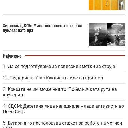
Хирошима, 8:15: Мигот кога светот влезе во
нуклеарната ера
Најчитано
Да се подготвуваме за повисоки сметки за струја
„Газдарицата“ на Куклица отиде во притвор
Кризата не им може ништо: Победничката рута на
крузерите
СДСМ: Десетина лица нападнале млади активисти во
Ново Село
Бугарија го преполовува стажот за работа на четири