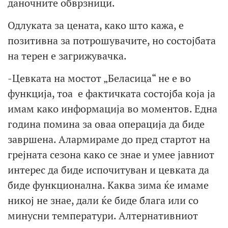
даночните обврзници.
Одлуката за цената, како што кажа, е
позитивна за потрошувачите, но состојбата
на терен е загрижувачка.
-Цевката на мостот „Беласица“ не е во
функција, тоа е фактичката состојба која ја
имам како информација во моментов. Една
година помина за оваа операција да биде
завршена. Алармираме до пред стартот на
грејната сезона како се знае и умее јавниот
интерес да биде испочитуван и цевката да
биде функционална. Каква зима ќе имаме
никој не знае, дали ќе биде блага или со
минусни температури. Алтернативниот