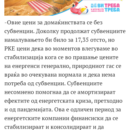
-Овие цени за домаќинствата се без
субвенции. Доколку продолжат субвенциите
намалувањето би било за 17,35 отсто, но
РКЕ цени дека во моментов влегуваме во
стабилизација кога се во прашање цените
на енергенси генерално, природниот гас се
враќа во очекувана нормала и дека нема
потреба од субвенции. Субвенциите
несомнено помогнаа да се амортизираат
ефектите од енергетската криза, претходно
и од пандемијата. Ова е одличен период за
енергетските компании финансиски да се
стабилизираат и консолидираат и да