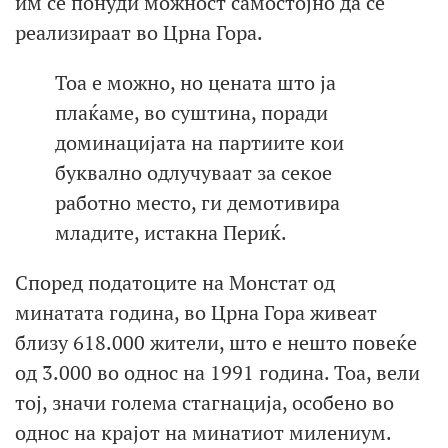
им се понуди можност самостојно да се
реализираат во Црна Гора.
Тоа е можно, но цената што ја
плаќаме, во суштина, поради
доминацијата на партиите кои
буквално одлучуваат за секое
работно место, ги демотивира
младите, истакна Периќ.
Според податоците на Монстат од
минатата година, во Црна Гора живеат
близу 618.000 жители, што е нешто повеќе
од 3.000 во однос на 1991 година. Тоа, вели
тој, значи голема стагнација, особено во
однос на крајот на минатиот милениум.