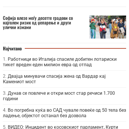
Софија влезе меѓу десетте градови со
најголем ризик од џепарење и други
улични измами
Најчитано
Работници во Италија спасиле добитен лотариски
тикет вреден еден милион евра од отпад
Двајца минувачи спасија жена од Вардар кај
Камениот мост
Дунав се повлече и откри мост стар речиси 1.700
години
Во погребна куќа во САД чувале повеќе од 50 тела без
ладење, објектот останал без дозвола
ВИДЕО: Инцидент во косовскиот парламент, Курти