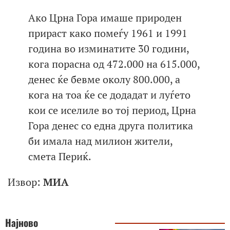
Ако Црна Гора имаше природен
прираст како помеѓу 1961 и 1991
година во изминатите 30 години,
кога порасна од 472.000 на 615.000,
денес ќе бевме околу 800.000, а
кога на тоа ќе се додадат и луѓето
кои се иселиле во тој период, Црна
Гора денес со една друга политика
би имала над милион жители,
смета Периќ.
Извор:
МИА
Најново