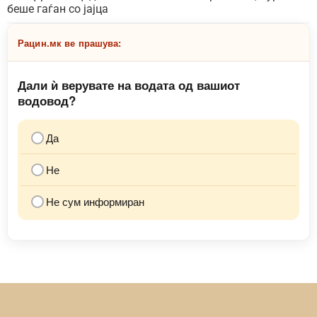
беше гаѓан со јајца
Рацин.мк ве прашува:
Дали ѝ верувате на водата од вашиот
водовод?
Да
Не
Не сум информиран