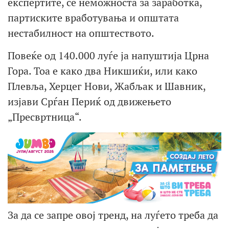
експертите, се неможноста за заработка,
партиските вработувања и општата
нестабилност на општеството.
Повеќе од 140.000 луѓе ја напуштија Црна
Гора. Тоа е како два Никшиќи, или како
Плевља, Херцег Нови, Жабљак и Шавник,
изјави Срѓан Периќ од движењето
„Пресвртница“.
За да се запре овој тренд, на луѓето треба да