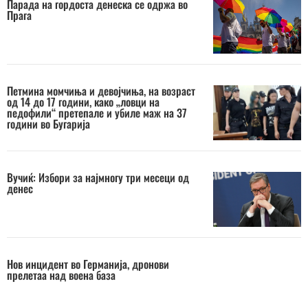
Парада на гордоста денеска се одржа во
Прага
Петмина момчиња и девојчиња, на возраст
од 14 до 17 години, како „ловци на
педофили“ претепале и убиле маж на 37
години во Бугарија
Вучиќ: Избори за најмногу три месеци од
денес
Нов инцидент во Германија, дронови
прелетаа над воена база