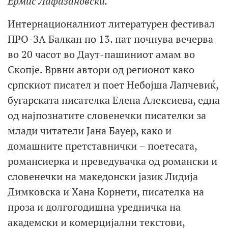
Ермис Лафазановски.
Интернационалниот литературен фестивал
ПРО-ЗА Балкан по 13. пат почнува вечерва
во 20 часот во Даут-пашиниот амам во
Скопје. Врвни автори од регионот како
српскиот писател и поет Небојша Лапчевиќ,
бугарската писателка Елена Алексиева, една
од најпознатите словенечки писателки за
млади читатели Јана Бауер, како и
домашните претставнички – поетесата,
романсиерка и преведувачка од романски и
словенечки на македонски јазик Лидија
Димковска и Хана Корнети, писателка на
проза и долгогодишна уредничка на
академски и комерцијални текстови,