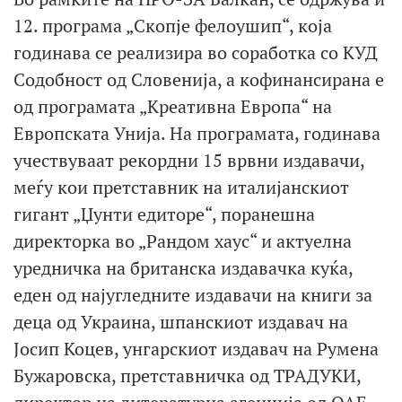
12. програма „Скопје фелоушип“, која
годинава се реализира во соработка со КУД
Содобност од Словенија, а кофинансиранa е
од програмата „Креативна Европа“ на
Европската Унија. На програмата, годинава
учествуваат рекордни 15 врвни издавачи,
меѓу кои претставник на италијанскиот
гигант „Џунти едиторе“, поранешна
директорка во „Рандом хаус“ и актуелна
уредничка на британска издавачка куќа,
еден од најугледните издавачи на книги за
деца од Украина, шпанскиот издавач на
Јосип Коцев, унгарскиот издавач на Румена
Бужаровска, претставничка од ТРАДУКИ,