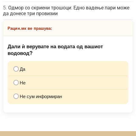
Одмор со скриени трошоци: Едно вадење пари може
да донесе три провизии
Рацин.мк ве прашува:
Дали ѝ верувате на водата од вашиот
водовод?
Да
Не
Не сум информиран