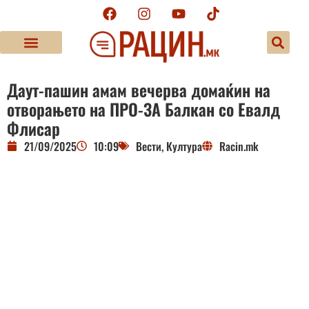
Даут-пашин амам вечерва домаќин на
отворањето на ПРО-ЗА Балкан со Евалд
Флисар
21/09/2025
10:09
Вести
,
Култура
Racin.mk