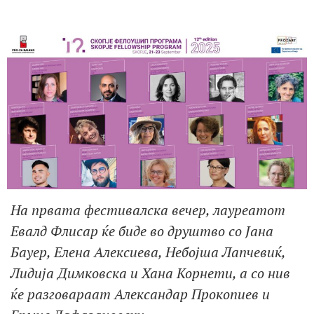
На првата фестивалска вечер,
лауреатот
Евалд Флисар
ќе биде во друштво со
Јана
Бауер
, Елена
Алексиева,
Небојша
Лапчевиќ,
Лидија
Димковска и
Хана
Корнети
, а со нив
ќе разговараат Александар Прокопиев и