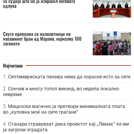
за судија што не ја извршил неговата
одлука
Сеута преполна со малолетници по
масовниот бран од Мароко, најмалку 100
загинати
Најчитано
Септемвриската пензија нема да порасне исто за сите
Сончев и многу топол викенд, во недела локално
невреме
Мицкоски магично ја претвори минималната плата
во „куповна моќ на сите граѓани“
Станари стравуваат дека проектот кај „Лимак“ ќе им
ја загрози зградата