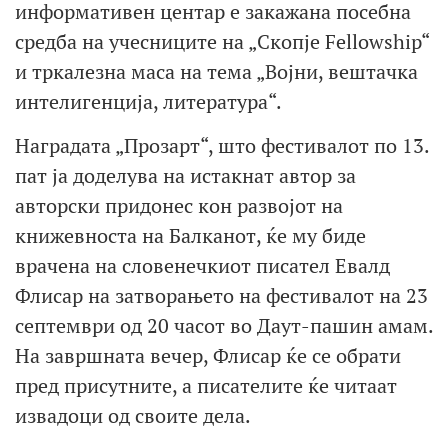
информативен центар е закажана посебна
средба на учесниците на „Скопје Fellowship“
и тркалезна маса на тема „Војни, вештачка
интелигенција, литература“.
Наградата „Прозарт“, што фестивалот по 13.
пат ја доделува на истакнат автор за
авторски придонес кон развојот на
книжевноста на Балканот, ќе му биде
врачена на словенечкиот писател Евалд
Флисар на затворањето на фестивалот на 23
септември од 20 часот во Даут-пашин амам.
На завршната вечер, Флисар ќе се обрати
пред присутните, а писателите ќе читаат
извадоци од своите дела.