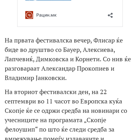
На првата фестивалска вечер, Флисар ќе
биде во друштво со Бауер, Алексиева,
Лапчевиќ, Димковска и Корнети. Со нив ќе
разговараат Александар Прокопиев и
Владимир Јанковски.
На вториот фестивалски ден, на 22
септември во 11 часот во Европска куќа
Скопје ќе се одржи средба на новинари со
учесниците на програмата „Скопје
фелоушип“ по што ќе следи средба за
вмрежување помеѓу издавачите и