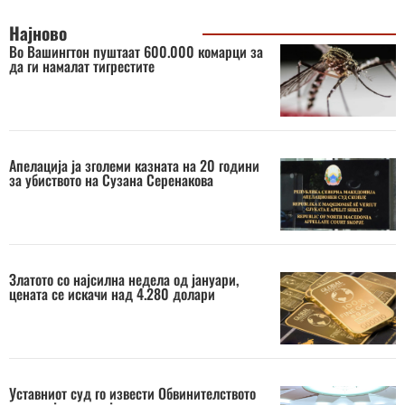
Најново
Во Вашингтон пуштаат 600.000 комарци за
да ги намалат тигрестите
Апелација ја зголеми казната на 20 години
за убиството на Сузана Серенакова
Златото со најсилна недела од јануари,
цената се искачи над 4.280 долари
Уставниот суд го извести Обвинителството