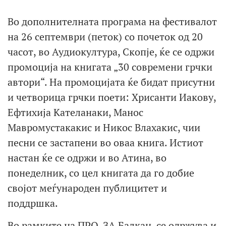
Во дополнителната програма на фестивалот
на 26 септември (петок) со почеток од 20
часот, во Аудиокултура, Скопје, ќе се одржи
промоција на книгата „30 современи грчки
автори“. На промоцијата ќе бидат присутни
и четворица грчки поети: Хрисанти Иакову,
Ефтихија Кателанаки, Манос
Мавромустакакис и Никос Влахакис, чии
песни се застапени во оваа книга. Истиот
настан ќе се одржи и во Атина, во
понеделник, со цел книгата да го добие
својот меѓународен публицитет и
поддршка.
Во рамките на ПРО-ЗА Балкан, се одржува и