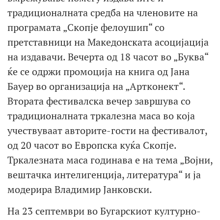
традиционалната средба на членовите на
програмата „Скопје фелоушип“ со
претставници на Македонската асоцијација
на издавачи. Вечерта од 18 часот во „Буква“
ќе се одржи промоција на книга од Јана
Бауер во организација на „Артконект“.
Втората фестивалска вечер завршува со
традиционалната тркалезна маса во која
учествуваат авторите-гости на фестивалот,
од 20 часот во Европска куќа Скопје.
Тркалезната маса годинава е на тема „Војни,
вештачка интелигенција, литература“ и ја
модерира Владимир Јанковски.
На 23 септември во Бугарскиот културно-