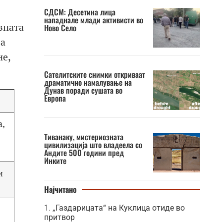
СДСМ: Десетина лица
нападнале млади активисти во
вната
Ново Село
За
не,
Сателитските снимки откриваат
драматично намалување на
Дунав поради сушата во
Европа
а,
Тиванаку, мистериозната
цивилизација што владеела со
Андите 500 години пред
Инките
и
Најчитано
„Газдарицата“ на Куклица отиде во
притвор