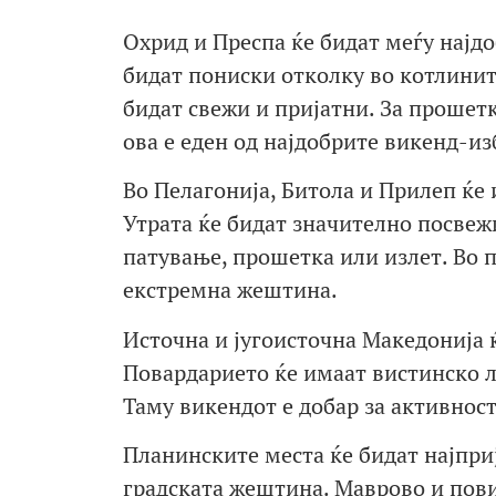
Охрид и Преспа ќе бидат меѓу најд
бидат пониски отколку во котлинит
бидат свежи и пријатни. За прошетк
ова е еден од најдобрите викенд-из
Во Пелагонија, Битола и Прилеп ќе
Утрата ќе бидат значително посвеж
патување, прошетка или излет. Во 
екстремна жештина.
Источна и југоисточна Македонија ќ
Повардарието ќе имаат вистинско ле
Таму викендот е добар за активност
Планинските места ќе бидат најприј
градската жештина. Маврово и пови