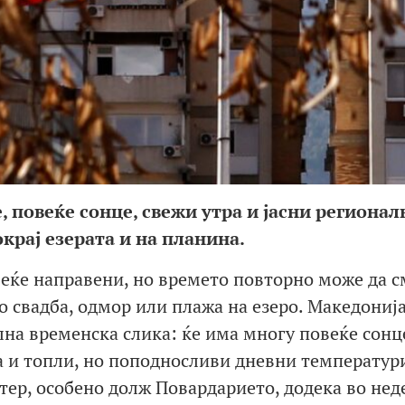
 повеќе сонце, свежи утра и јасни регионал
крај езерата и на планина.
веќе направени, но времето повторно може да с
о свадба, одмор или плажа на езеро. Македонија
лна временска слика: ќе има многу повеќе сонц
а и топли, но поподносливи дневни температури
етер, особено долж Повардарието, додека во нед