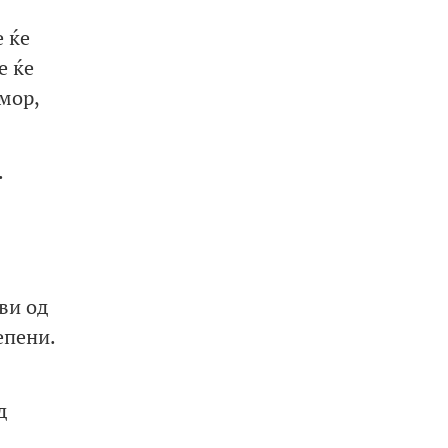
 ќе
е ќе
мор,
.
ви од
епени.
д