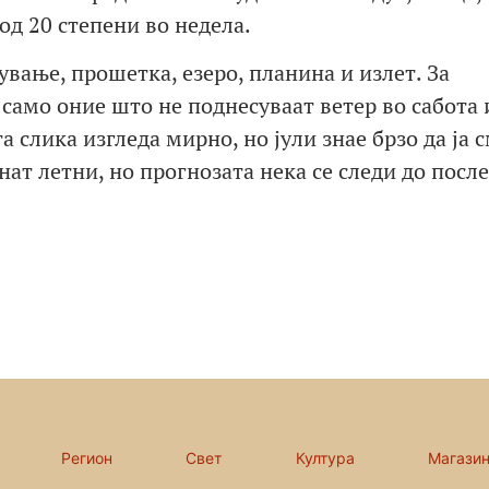
д 20 степени во недела.
ување, прошетка, езеро, планина и излет. За
само оние што не поднесуваат ветер во сабота 
а слика изгледа мирно, но јули знае брзо да ја 
нат летни, но прогнозата нека се следи до посл
Регион
Свет
Култура
Магази