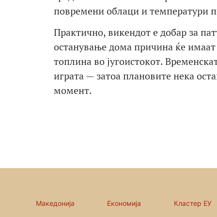
повремени облаци и температури по
Практично, викендот е добар за пат
останување дома причина ќе имаат 
топлина во југоистокот. Временскат
играта — затоа плановите нека оста
момент.
Македонија
Економија
Кластер ЕУ