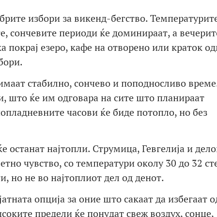
обрите избори за викенд-бегство. Температурите
е, сончевите периоди ќе доминираат, а вечерит
а покрај езеро, кафе на отворено или краток од
бори.
 имаат стабилно, сончево и поподносливо време
и, што ќе им одговара на сите што планираат
попладневните часови ќе биде потопло, но без
е останат најтопли. Струмица, Гевгелија и дело
тно чувство, со температури околу 30 до 32 ст
и, но не во најтоплиот дел од денот.
атната опција за оние што сакаат да избегаат о
соките предели ќе понудат свеж воздух, сонце,