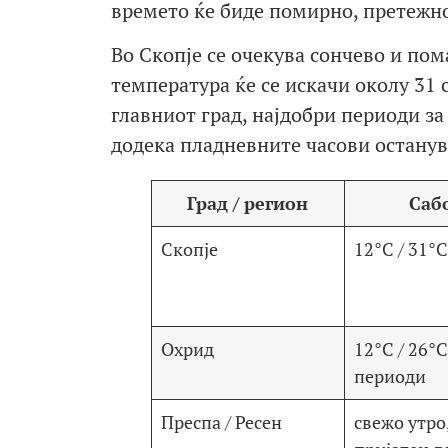
времето ќе биде помирно, претежно
Во Скопје се очекува сончево и пом
температура ќе се искачи околу 31 с
главниот град, најдобри периоди з
додека пладневните часови останув
Град / регион
Саб
Скопје
12°C / 31°C
Охрид
12°C / 26°C
периоди
Преспа / Ресен
свежо утро