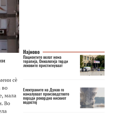
Најново
Пациентите велат нема
ни
терапија, Онкологија тврди
лековите пристигнуваат
мени сè
 во
Електраните на Дунав го
намалуваат производството
е, мала
поради рекордно нискиот
водостој
. Во
ела