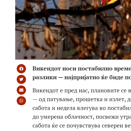
Викендот носи постабилно време,
разлики — најпријатно ќе биде по
Викендот е пред нас, плановите се 
— од патување, прошетка и излет, д
сабота и недела влегува во постаби
до умерена облачност, посвежи утр
сабота ќе се почувствува северен в