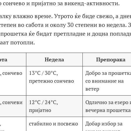
 сончево и пријатно за викенд-активности.
алку влажно време. Утрото ќе биде свежо, а дне
тепен во сабота и околу 30 степени во недела. 
а прошетка ќе бидат претпладне и доцна поплад
аат потопли.
ота
Недела
Препорака
, сончево
13°C / 30°C,
Добро за прошетк
претежно сончево
со внимание на
ветер
, сончеви
12°C / 24°C,
Одлично за езеро 
пријатно
вечерна прошетка
,
стабилно и посвежо
Добар избор за