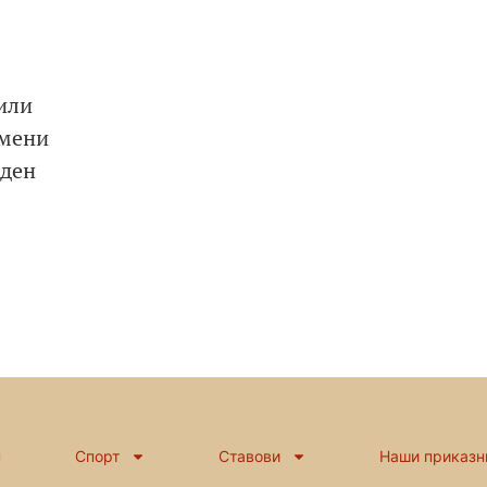
или
смени
еден
н
Спорт
Ставови
Наши приказн