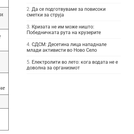
Да се подготвуваме за повисоки
 и
сметки за струја
Кризата не им може ништо:
Победничката рута на крузерите
е
СДСМ: Десетина лица нападнале
млади активисти во Ново Село
Електролити во лето: кога водата не е
доволна за организмот
не