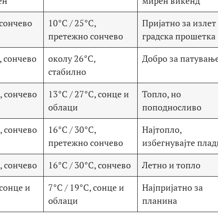
ен
мирен викенд
 сончево
10°C / 25°C,
Пријатно за излет
претежно сончево
градска прошетка
, сончево
околу 26°C,
Добро за патувањ
стабилно
, сончево
13°C / 27°C, сонце и
Топло, но
облаци
поподносливо
, сончево
16°C / 30°C,
Најтопло,
претежно сончево
избегнувајте плад
, сончево
16°C / 30°C, сончево
Летно и топло
 сонце и
7°C / 19°C, сонце и
Најпријатно за
облаци
планина