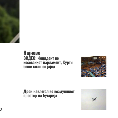
Најново
ВИДЕО: Инцидент во
косовскиот парламент, Курти
беше гаѓан со јајца
Дрон навлегол во воздушниот
простор на Бугарија
о