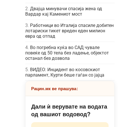
Двајца минувачи спасија жена од
Вардар кај Камениот мост
Работници во Италија спасиле добитен
лотариски тикет вреден еден милион
евра од отпад
Во погребна куќа во САД чувале
повеќе од 50 тела без ладење, објектот
останал без дозвола
ВИДЕО: Инцидент во косовскиот
парламент, Курти беше гаѓан со јајца
Рацин.мк ве прашува:
Дали ѝ верувате на водата
од вашиот водовод?