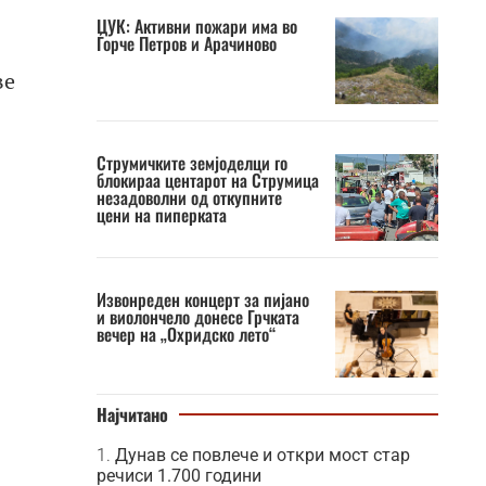
ЦУК: Активни пожари има во
Ѓорче Петров и Арачиново
ве
Струмичките земјоделци го
блокираа центарот на Струмица
незадоволни од откупните
цени на пиперката
Извонреден концерт за пијано
и виолончело донесе Грчката
вечер на „Охридско лето“
Најчитано
Дунав се повлече и откри мост стар
речиси 1.700 години