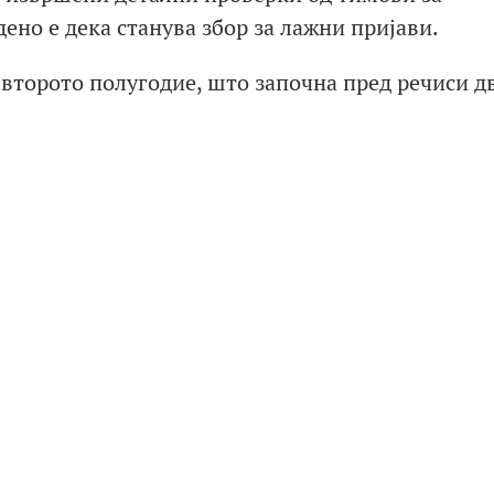
ено е дека станува збор за лажни пријави.
 второто полугодие, што започна пред речиси д