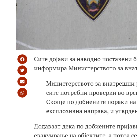
Сите дојави за наводно поставени 
информира Министерството за вна
Министерството за внатрешни р
сите потребни проверки во врс
Скопје по добиените пораки на 
експлозивна направа, и утврден
Додаваат дека по добиените пријави
евакуирање на објектите, а потоа 