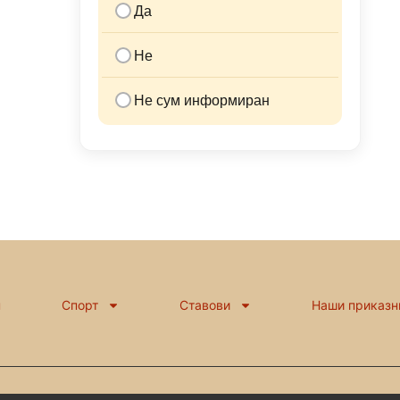
Да
Не
Не сум информиран
н
Спорт
Ставови
Наши приказн