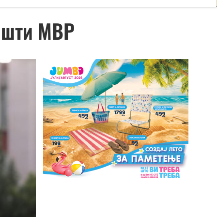
општи МВР