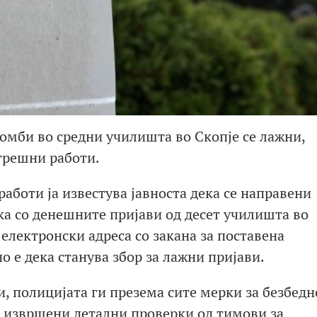
бомби во средни училишта во Скопје се лажни,
трешни работи.
аботи ја известува јавноста дека се направени
ка со денешните пријави од десет училишта во
електронски адреса со закана за поставена
о е дека станува збор за лажни пријави.
, полицијата ги презема сите мерки за безбедн
се извршени детални проверки од тимови за