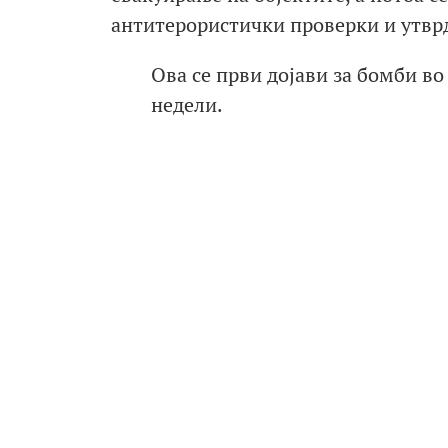
антитерористички проверки и утврд
Ова се први дојави за бомби во
недели.