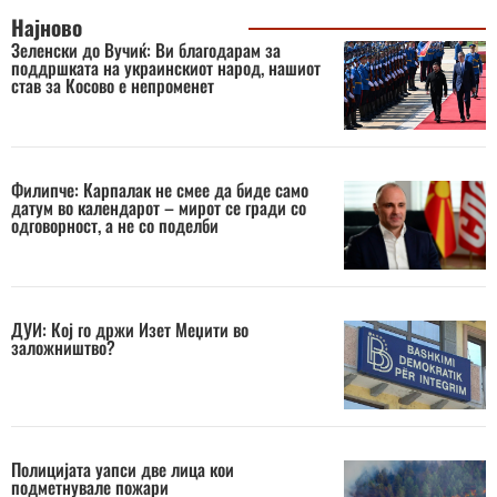
Најново
Зеленски до Вучиќ: Ви благодарам за
поддршката на украинскиот народ, нашиот
став за Косово е непроменет
Филипче: Карпалак не смее да биде само
датум во календарот – мирот се гради со
одговорност, а не со поделби
ДУИ: Кој го држи Изет Меџити во
заложништво?
Полицијата уапси две лица кои
подметнувале пожари