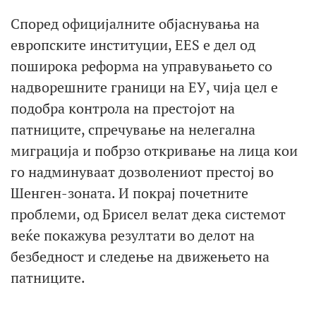
Според официјалните објаснувања на
европските институции, EES е дел од
поширока реформа на управувањето со
надворешните граници на ЕУ, чија цел е
подобра контрола на престојот на
патниците, спречување на нелегална
миграција и побрзо откривање на лица кои
го надминуваат дозволениот престој во
Шенген-зоната. И покрај почетните
проблеми, од Брисел велат дека системот
веќе покажува резултати во делот на
безбедност и следење на движењето на
патниците.