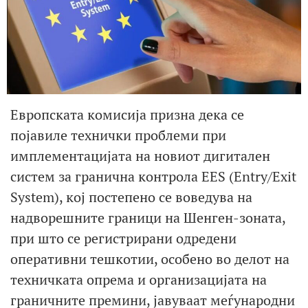
Европската комисија призна дека се
појавиле технички проблеми при
имплементацијата на новиот дигитален
систем за гранична контрола EES (Entry/Exit
System), кој постепено се воведува на
надворешните граници на Шенген-зоната,
при што се регистрирани одредени
оперативни тешкотии, особено во делот на
техничката опрема и организацијата на
граничните премини, јавуваат меѓународни