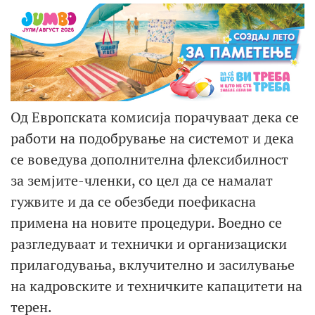
Од Европската комисија порачуваат дека се
работи на подобрување на системот и дека
се воведува дополнителна флексибилност
за земјите-членки, со цел да се намалат
гужвите и да се обезбеди поефикасна
примена на новите процедури. Воедно се
разгледуваат и технички и организациски
прилагодувања, вклучително и засилување
на кадровските и техничките капацитети на
терен.