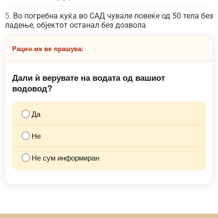
Во погребна куќа во САД чувале повеќе од 50 тела без
ладење, објектот останал без дозвола
Рацин.мк ве прашува:
Дали ѝ верувате на водата од вашиот
водовод?
Да
Не
Не сум информиран