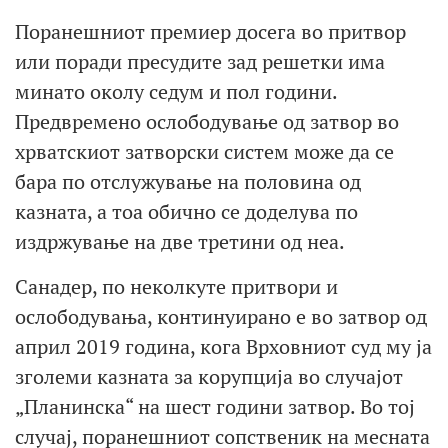
Поранешниот премиер досега во притвор
или поради пресудите зад решетки има
минато околу седум и пол години.
Предвремено ослободување од затвор во
хрватскиот затворски систем може да се
бара по отслужување на половина од
казната, а тоа обично се доделува по
издржување на две третини од неа.
Санадер, по неколкуте притвори и
ослободувања, континуирано е во затвор од
април 2019 година, кога Врховниот суд му ја
зголеми казната за корупција во случајот
„Планинска“ на шест години затвор. Во тој
случај, поранешниот сопственик на месната