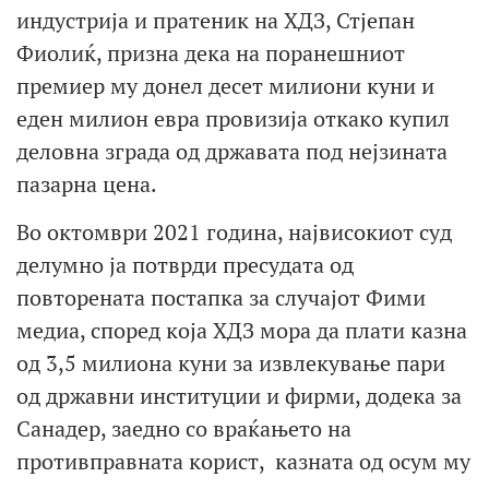
индустрија и пратеник на ХДЗ, Стјепан
Фиолиќ, призна дека на поранешниот
премиер му донел десет милиони куни и
еден милион евра провизија откако купил
деловна зграда од државата под нејзината
пазарна цена.
Во октомври 2021 година, највисокиот суд
делумно ја потврди пресудата од
повторената постапка за случајот Фими
медиа, според која ХДЗ мора да плати казна
од 3,5 милиона куни за извлекување пари
од државни институции и фирми, додека за
Санадер, заедно со враќањето на
противправната корист, казната од осум му