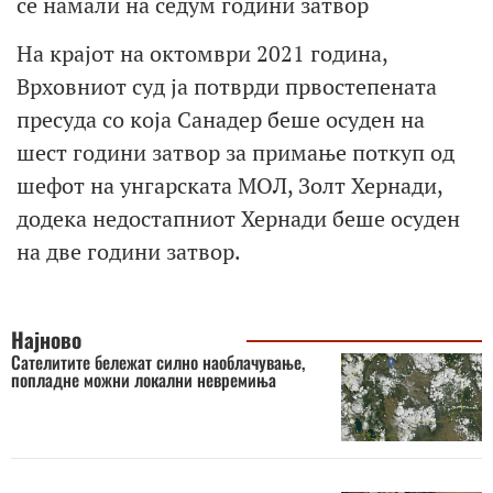
се намали на седум години затвор
На крајот на октомври 2021 година,
Врховниот суд ја потврди првостепената
пресуда со која Санадер беше осуден на
шест години затвор за примање поткуп од
шефот на унгарската МОЛ, Золт Хернади,
додека недостапниот Хернади беше осуден
на две години затвор.
Најново
Сателитите бележат силно наоблачување,
попладне можни локални невремиња