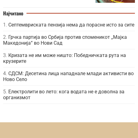
Најчитано
Септемвриската пензија нема да порасне исто за сите
Грчка партија во Србија против споменикот „Мајка
Македонија“ во Нови Сад
Кризата не им може ништо: Победничката рута на
крузерите
СДСМ: Десетина лица нападнале млади активисти во
Ново Село
Електролити во лето: кога водата не е доволна за
организмот