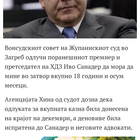
Вонсудскиот совет на Жупанискиот суд во
Загреб одлучи поранешниот премиер и
претседател на ХДЗ Иво Санадер да мора да
мине во затвор вкупно 18 години и осум
месеци.
Агенцијата Хина од судот дозна дека
одлуката за вкупната казна била донесена
на крајот на декември, а деновиве била
испратена до Санадер и неговите адвокати.