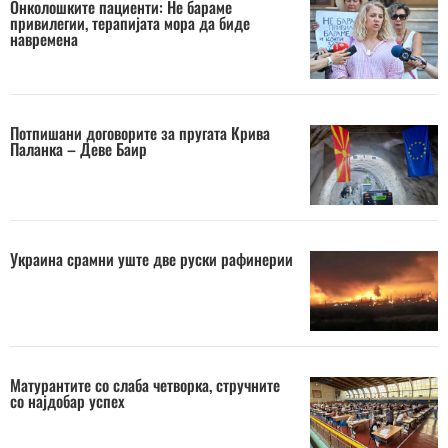
Онколошките пациенти: Не бараме
привилегии, терапијата мора да биде
навремена
Потпишани договорите за пругата Крива
Паланка – Деве Баир
Украина срамни уште две руски рафинерии
Матурантите со слаба четворка, стручните
со најдобар успех