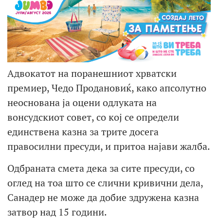
Адвокатот на поранешниот хрватски
премиер, Чедо Продановиќ, како апсолутно
неоснована ја оцени одлуката на
вонсудскиот совет, со кој се определи
единствена казна за трите досега
правосилни пресуди, и притоа најави жалба.
Одбраната смета дека за сите пресуди, со
оглед на тоа што се слични кривични дела,
Санадер не може да добие здружена казна
затвор над 15 години.