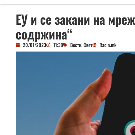
ЕУ и се закани на мре
содржина“
20/01/2023
11:39
Вести
,
Свет
Racin.mk