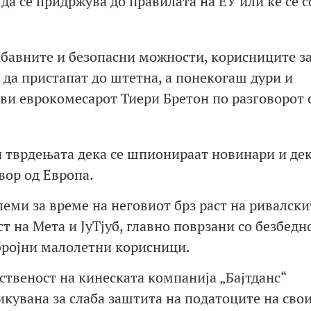
а се придржува до правилата на ЕУ или ќе се с
бавните и безопасни можности, корисниците з
 да пристапат до штетна, а понекогаш дури и
ави еврокомесарот Тиери Бретон по разговорот 
ди тврдењата дека се шпионираат новинари и де
вор од Европа.
леми за време на неговиот брз раст на ривалски
 на Мета и ЈуТјуб, главно поврзани со безбедн
бројни малолетни корисници.
ственост на кинеската компанија „Бајтданс“
икувана за слаба заштита на податоците на сво