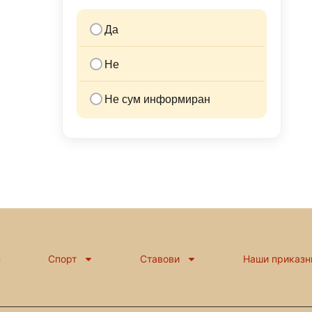
Да
Не
Не сум информиран
н
Спорт
Ставови
Наши приказн