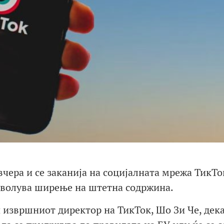
чера и се заканија на социјалната мрежа ТикТо
зволува ширење на штетна содржина.
 извршниот директор на ТикТок, Шо Зи Че, дек