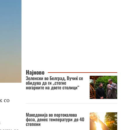
Најново
Зеленски во Белград, Вучиќ се
обидува да ги „стегне
ногарките на двете столици“
к со
Македонија во портокалова
фаза, денес температури до 40
а
степени