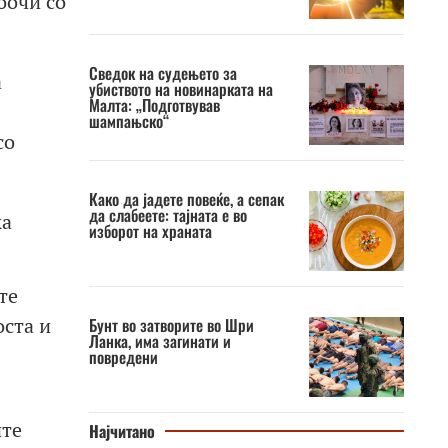
оочи со
Сведок на судењето за
а
убиството на новинарката на
Малта: „Подготвував
шампањско“
со
Како да јадете повеќе, а сепак
да слабеете: тајната е во
ка
изборот на храната
те
оста и
Бунт во затворите во Шри
Ланка, има загинати и
повредени
ите
Најчитано