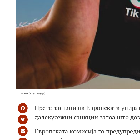
ТикТок (илустрација)
Претставници на Европската унија в
далекусежни санкции затоа што до
Европската комисија го предупреди