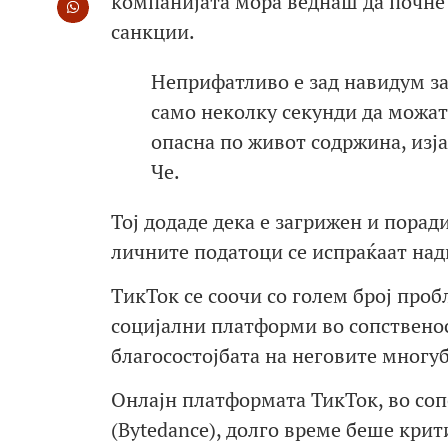
компанијата мора веднаш да почне д
санкции.
Неприфатливо е зад навидум за
само неколку секунди да можат
опасна по живот содржина, изј
Че.
Тој додаде дека е загрижен и пора
личните податоци се испраќаат над
TикТок се соочи со голем број проб
социјални платформи во сопственост
благосостојбата на неговите многу
Онлајн платформата ТикТок, во соп
(Bytedance), долго време беше крит