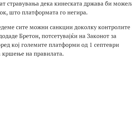
јат стравувања дека кинеската држава би можел
ок, што платформата го негира.
едеме сите можни санкции доколку контролите
додаде Бретон, потсетувајќи на Законот за
оред кој големите платформи од 1 септеври
а кршење на правилата.