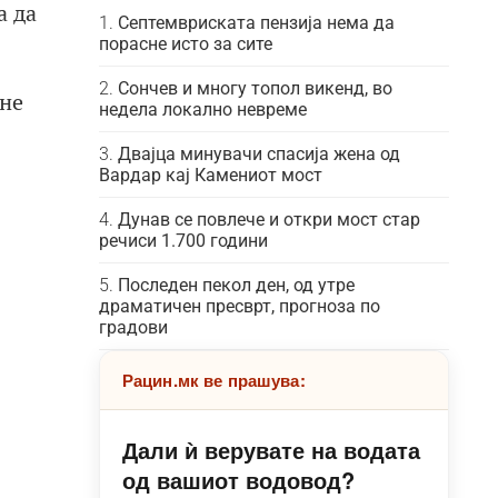
а да
Септемвриската пензија нема да
порасне исто за сите
Сончев и многу топол викенд, во
 не
недела локално невреме
Двајца минувачи спасија жена од
Вардар кај Камениот мост
Дунав се повлече и откри мост стар
речиси 1.700 години
Последен пекол ден, од утре
драматичен пресврт, прогноза по
градови
Рацин.мк ве прашува:
Дали ѝ верувате на водата
од вашиот водовод?