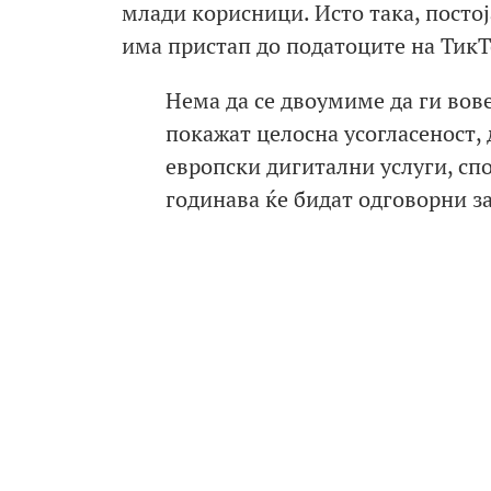
млади корисници. Исто така, посто
има пристап до податоците на ТикТ
Нема да се двоумиме да ги вов
покажат целосна усогласеност, 
европски дигитални услуги, сп
годинава ќе бидат одговорни з