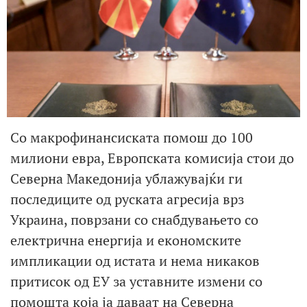
Со макрофинансиската помош до 100
милиони евра, Европската комисија стои до
Северна Македонија ублажувајќи ги
последиците од руската агресија врз
Украина, поврзани со снабдувањето со
електрична енергија и економските
импликации од истата и нема никаков
притисок од ЕУ за уставните измени со
помошта која ја даваат на Северна