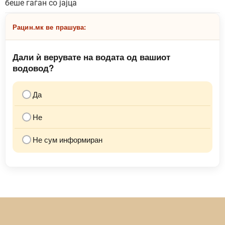
беше гаѓан со јајца
Рацин.мк ве прашува:
Дали ѝ верувате на водата од вашиот
водовод?
Да
Не
Не сум информиран