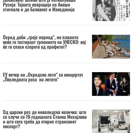
Русија: Тајната операција на Акаши
стигнала и до Балканот и Македонија
Охрид доби „грејс период“, но плажите
веќе го тестираат трпението на УНЕСКО: кој
ќе го спаси езерото од профитот?
ЕУ вечер на „Охридско лето“ со концертот
„Последната роза на летото“
Од царски рез до инвалидска количка: што
се случи со 19-годишната Станка Михајлова
и што сега треба да открие странскиот
експерт?