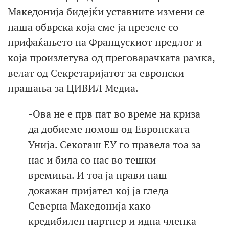
Македонија бидејќи уставните измени се
наша обврска која сме ја презеле со
прифаќањето на Францускиот предлог и
која произлегува од преговарачката рамка,
велат од Секретаријатот за европски
прашања за ЦИВИЛ Медиа.
-Ова не е прв пат во време на криза
да добиеме помош од Европската
Унија. Секогаш ЕУ го правела тоа за
нас и била со нас во тешки
времиња. И тоа ја прави наш
докажан пријател кој ја гледа
Северна Македонија како
кредибилен партнер и идна членка