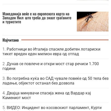
Македонија веќе е на европската карта на
Западен Нил: што треба да знаат граѓаните
и туристите
Најчитано
Работници во Италија спасиле добитен лотариски
тикет вреден еден милион евра од отпад
Дунав се повлече и откри мост стар речиси 1.700
години
Во погребна куќа во САД чувале повеќе од 50 тела без
ладење, објектот останал без дозвола
Двајца минувачи спасија жена од Вардар кај
Камениот мост
ВИДЕО: Инцидент во косовскиот парламент, Курти