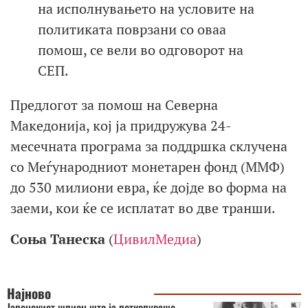
на исполнувањето на условите на
политиката поврзани со оваа
помош, се вели во одговорот на
СЕП.
Предлогот за помош на Северна
Македонија, кој ја придружува 24-
месечната програма за поддршка склучена
со Меѓународниот монетарен фонд (ММФ)
до 530 милиони евра, ќе дојде во форма на
заеми, кои ќе се исплатат во две транши.
Соња Танеска
(
ЦивилМедиа
)
Најново
Јапонскиот шпион што ја поткопуваше