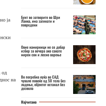
Бунт во затворите во Шри
но ја
Ланка, има загинати и
повредени
онски
Овие намирници не се добар
избор за вечера ако сакате
мирен сон и лесно варење
 од
Во погребна куќа во САД
днос на
чувале повеќе од 50 тела без
ладење, објектот останал без
дозвола
Најчитано