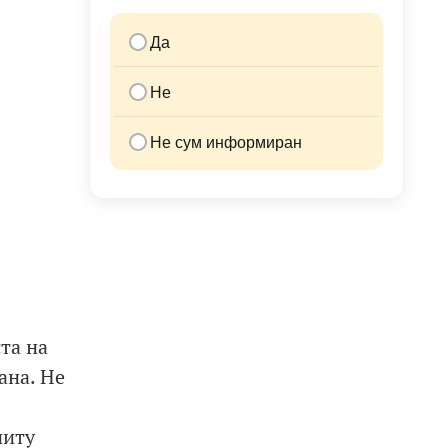
Да
Не
Не сум информиран
та на
ана. Не
ниту