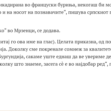
рикадирана во француски буриња, некогаш би м
 и на носот на познавачите“, пишува српскиот 
ко“ во Мрзенци, се додава.
тај го ова име на глас). Целата приказна, од п
ија. Доколку сме покренале сомнеж за квалитет
Бургундија, сакаме уште еднаш да ве увериме д
колку што знаеме, засега сè е во најдобар ред“,