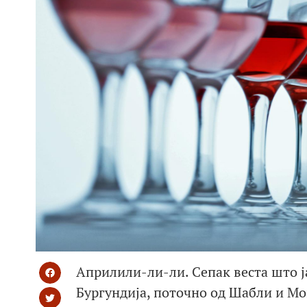
Априлили-ли-ли. Сепак веста што ја
Бургундија, поточно од Шабли и М