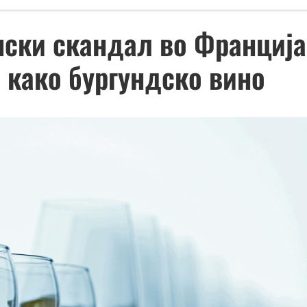
нски скандал во Франциј
 како бургундско вино