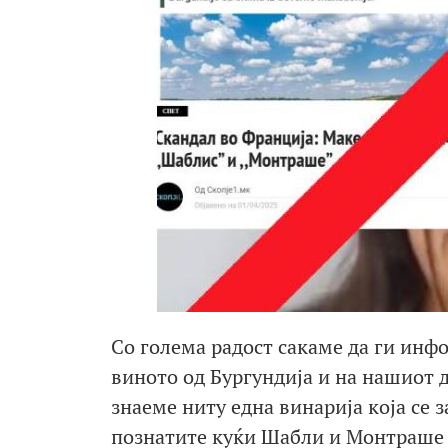
Со голема радост сакаме да ги инф
виното од Бургундија и на нашиот д
знаеме ниту една винарија која се 
познатите куќи Шабли и Монтраше 