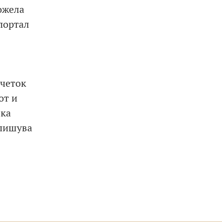
ожела
портал
очеток
от и
ека
 пишува