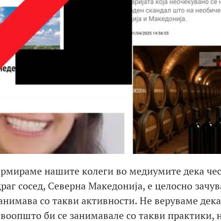
ормираме нашите колеги во медиумите дека чес
раг сосед, Северна Македонија, е целосно зачув
занимава со такви активности. Не веруваме дека
воопшто би се занимавале со такви практики, 