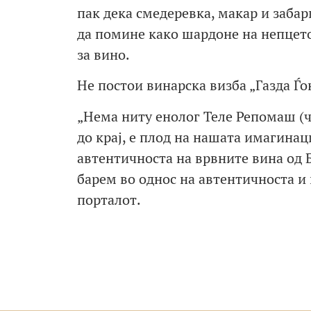
пак дека смедеревка, макар и заба
да помине како шардоне на непцето
за вино.
Не постои винарска визба „Газда Ѓо
„Нема ниту енолог Теле Репомаш (чи
до крај, е плод на нашата имагинац
автентичноста на врвните вина од 
барем во однос на автентичноста и 
порталот.