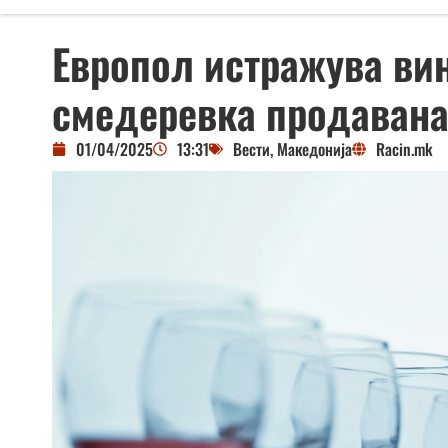
Европол истражува ви
смедеревка продавана
01/04/2025
13:31
Вести
,
Македонија
Racin.mk