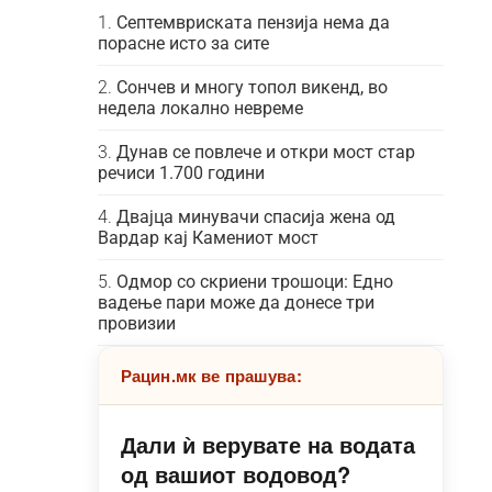
Септемвриската пензија нема да
порасне исто за сите
Сончев и многу топол викенд, во
недела локално невреме
Дунав се повлече и откри мост стар
речиси 1.700 години
Двајца минувачи спасија жена од
Вардар кај Камениот мост
Одмор со скриени трошоци: Едно
вадење пари може да донесе три
провизии
Рацин.мк ве прашува:
Дали ѝ верувате на водата
од вашиот водовод?