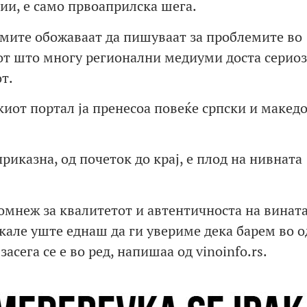
ии, е само првоаприлска шега.
умите обожаваат да пишуваат за проблемите во
тот што многу регионални медиуми доста сериоз
т.
скиот портал ја пренесоа повеќе српски и макед
иказна, од почеток до крај, е плод на нивната
сомнеж за квалитетот и автентичноста на вината
акале уште еднаш да ги увериме дека барем во о
асега се е во ред, напишаа од vinoinfo.rs.