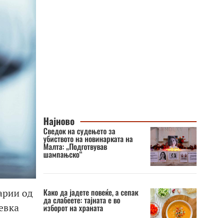
Најново
Сведок на судењето за
убиството на новинарката на
Малта: „Подготвував
шампањско“
Како да јадете повеќе, а сепак
арии од
да слабеете: тајната е во
евка
изборот на храната