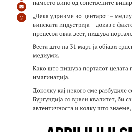
наместо вино од сопствените винар
„Дека удривме во центарот – меди
винската индустрија – доказ е фак
пренесоа оваа вест, пишува портало
Веста што на 31 март ја објави срп
медиуми.
Како што пишува порталот целата пр
имагинација.
Доколку кај некого сме разбудиле 
Бургундија со врвен квалитет, би с
автентичноста и колку што знаеме, з