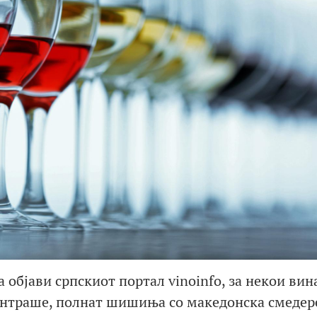
 објави српскиот портал vinoinfo, за некои вин
онтраше, полнат шишиња со македонска смедер