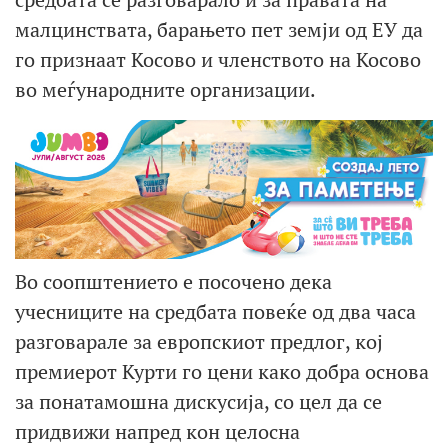
малцинствата, барањето пет земји од ЕУ да
го признаат Косово и членството на Косово
во меѓународните организации.
Во соопштението е посочено дека
учесниците на средбата повеќе од два часа
разговарале за европскиот предлог, кој
премиерот Курти го цени како добра основа
за понатамошна дискусија, со цел да се
придвижи напред кон целосна