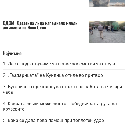
СДСМ: Десетина лица нападнале млади
активисти во Ново Село
Најчитано
Да се подготвуваме за повисоки сметки за струја
„Газдарицата“ на Куклица отиде во притвор
Бугарија го преполовува стажот за работа на четири
часа
Кризата не им може ништо: Победничката рута на
крузерите
Вака се дава прва помош при топлотен удар