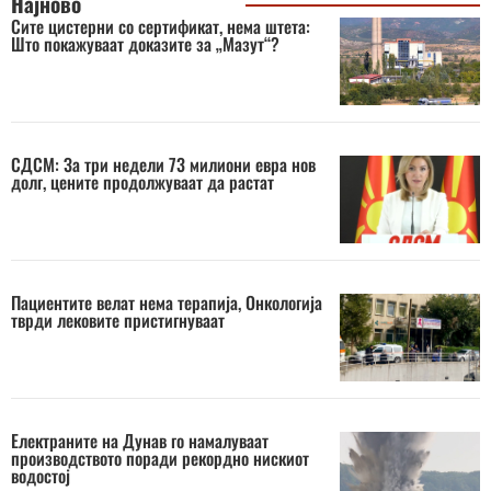
Најново
Сите цистерни со сертификат, нема штета:
Што покажуваат доказите за „Мазут“?
СДСМ: За три недели 73 милиони евра нов
долг, цените продолжуваат да растат
Пациентите велат нема терапија, Онкологија
тврди лековите пристигнуваат
Електраните на Дунав го намалуваат
производството поради рекордно нискиот
водостој