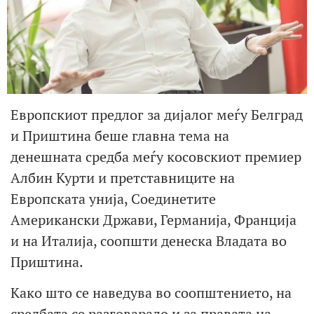
Европскиот предлог за дијалог меѓу Белград
и Приштина беше главна тема на
денешната средба меѓу косовскиот премиер
Албин Курти и претставниците на
Европската унија, Соединетите
Американски Држави, Германија, Франција
и на Италија, соопшти денеска Владата во
Приштина.
Како што се наведува во соопштението, на
средбата се разговарало и за правата на