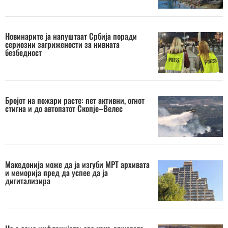
Новинарите ја напуштаат Србија поради
сериозни загрижености за нивната
безбедност
Бројот на пожари расте: пет активни, огнот
стигна и до автопатот Скопје–Велес
Македонија може да ја изгуби МРТ архивата
и меморија пред да успее да ја
дигитализира