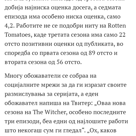
добија најниска оценка досега, а седмата
епизода има особено ниска оценка, само
4,2. Работите не се подобри ниту на Rotten
Tomatoes, каде третата сезона има само 22
отсто позитивни оценки од публиката, во
споредба со првата сезона од 89 отсто и
втората сезона од 56 отсто.
Многу обожаватели се собраа на
социјалните мрежи за да ги изразат своите
размислувања за серијата, а еден
обожавател напиша на Твитер: „Оваа нова
сезона на The Witcher, особено последните
три епизоди, беа едни од најлошите работи
што некогаш сум ги гледал“. „Ох, каков