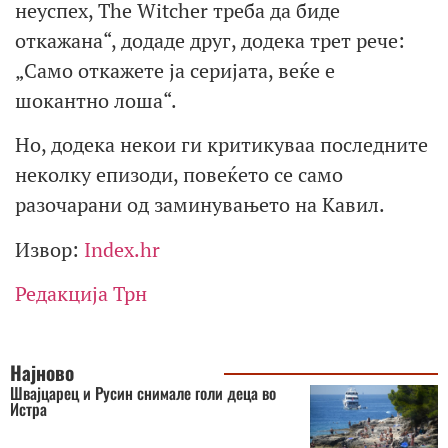
неуспех, The Witcher треба да биде
откажана“, додаде друг, додека трет рече:
„Само откажете ја серијата, веќе е
шокантно лоша“.
Но, додека некои ги критикуваа последните
неколку епизоди, повеќето се само
разочарани од заминувањето на Кавил.
Извор:
Index.hr
Редакција Трн
Најново
Швајцарец и Русин снимале голи деца во
Истра