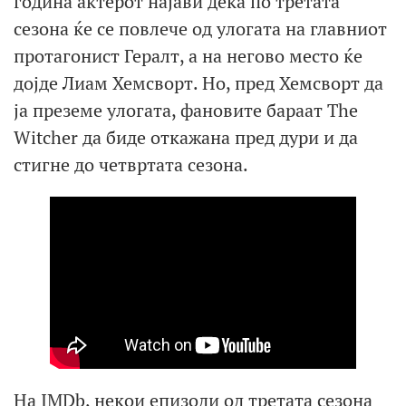
година актерот најави дека по третата
сезона ќе се повлече од улогата на главниот
протагонист Гералт, а на негово место ќе
дојде Лиам Хемсворт. Но, пред Хемсворт да
ја преземе улогата, фановите бараат The
Witcher да биде откажана пред дури и да
стигне до четвртата сезона.
На IMDb, некои епизоди од третата сезона