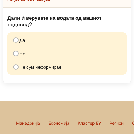
Дали ѝ верувате на водата од вашиот
водовод?
Да
Не
Не сум информиран
Македонија
Економија
Кластер ЕУ
Регион