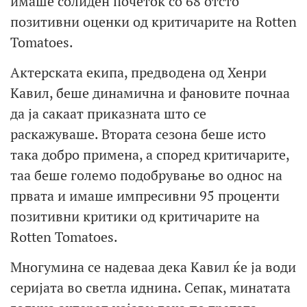
имаше солиден почеток со 68 отсто
позитивни оценки од критичарите на Rotten
Tomatoes.
Актерската екипа, предводена од Хенри
Кавил, беше динамична и фановите почнаа
да ја сакаат приказната што се
раскажуваше. Втората сезона беше исто
така добро примена, а според критичарите,
таа беше големо подобрување во однос на
првата и имаше импресивни 95 проценти
позитивни критики од критичарите на
Rotten Tomatoes.
Многумина се надеваа дека Кавил ќе ја води
серијата во светла иднина. Сепак, минатата