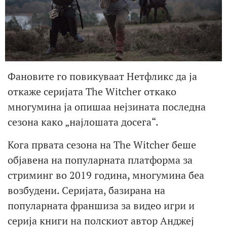
Фановите го повикуваат Нетфликс да ја
откаже серијата The Witcher откако
многумина ја опишаа нејзината последна
сезона како „најлошата досега“.
Кога првата сезона на The Witcher беше
објавена на популарната платформа за
стриминг во 2019 година, многумина беа
возбудени. Серијата, базирана на
популарната франшиза за видео игри и
серија книги на полскиот автор Анджеј