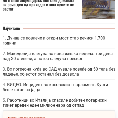
Не е само инфлацијата: еве како државата
ви зема дел од приходот и кога цените не
растат
Најчитано
Дунав се повлече и откри мост стар речиси 1.700
години
Македонија влегува во нова жешка недела: три дена
над 30 степени, а потоа следува пресврт
Во погребна куќа во САД чувале повеќе од 50 тела без
ладење, објектот останал без дозвола
ВИДЕО: Инцидент во косовскиот парламент, Курти
беше гаѓан со јајца
Работници во Италија спасиле добитен лотариски
тикет вреден еден милион евра од отпад
Рацин.мк ве прашува: