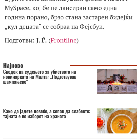
MySpace, кој беше лансиран само една
година порано, брзо стана застарен бидејќи
„кул децата“ се собраа на Фејсбук.
Подготви:
Ј. Ѓ.
(
Frontline
)
Најново
Сведок на судењето за убиството на
новинарката на Малта: „Подготвував
шампањско“
Како да јадете повеќе, а сепак да слабеете:
тајната е во изборот на храната