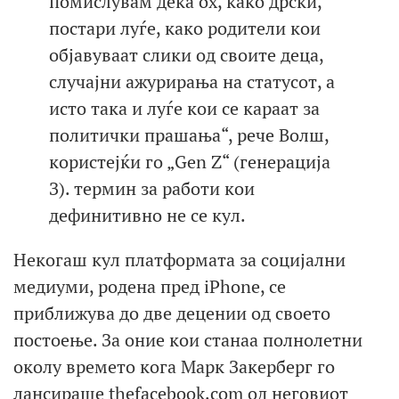
помислувам дека ох, како дрски,
постари луѓе, како родители кои
објавуваат слики од своите деца,
случајни ажурирања на статусот, а
исто така и луѓе кои се караат за
политички прашања“, рече Волш,
користејќи го „Gen Z“ (генерација
З). термин за работи кои
дефинитивно не се кул.
Некогаш кул платформата за социјални
медиуми, родена пред iPhone, се
приближува до две децении од своето
постоење. За оние кои станаа полнолетни
околу времето кога Марк Закерберг го
лансираше thefacebook.com од неговиот