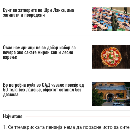
Бунт во затворите во Шри Ланка, има
загинати и повредени
Овие намирници не се добар избор за
вечера ако сакате мирен сон и лесно
варење
Во погребна куќа во САД чувале повеќе од
50 тела без ладење, објектот останал без
дозвола
Најчитано
Септемвриската пензија нема да порасне исто за сите