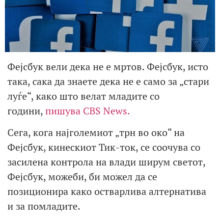
Фејсбук вели дека не е мртов. Фејсбук, исто
така, сака да знаете дека не е само за „стари
луѓе“, како што велат младите со
години,
пишува CBS News.
Сега, кога најголемиот „трн во око“ на
Фејсбук, кинескиот Тик-ток, се соочува со
засилена контрола на влади ширум светот,
Фејсбук, можеби, би можел да се
позиционира како остварлива алтернатива
и за помладите.