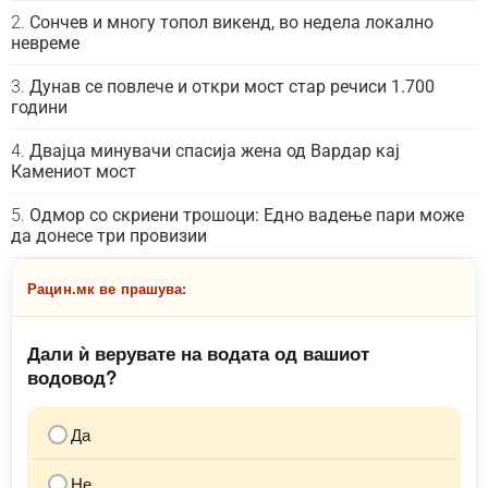
Сончев и многу топол викенд, во недела локално
невреме
Дунав се повлече и откри мост стар речиси 1.700
години
Двајца минувачи спасија жена од Вардар кај
Камениот мост
Одмор со скриени трошоци: Едно вадење пари може
да донесе три провизии
Рацин.мк ве прашува:
Дали ѝ верувате на водата од вашиот
водовод?
Да
Не