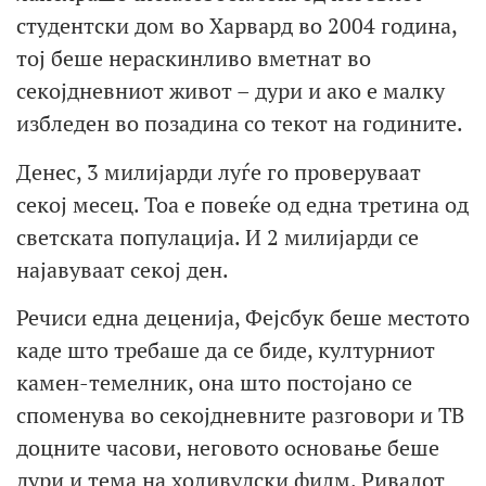
студентски дом во Харвард во 2004 година,
тој беше нераскинливо вметнат во
секојдневниот живот – дури и ако е малку
избледен во позадина со текот на годините.
Денес, 3 милијарди луѓе го проверуваат
секој месец. Тоа е повеќе од една третина од
светската популација. И 2 милијарди се
најавуваат секој ден.
Речиси една деценија, Фејсбук беше местото
каде што требаше да се биде, културниот
камен-темелник, она што постојано се
споменува во секојдневните разговори и ТВ
доцните часови, неговото основање беше
дури и тема на холивудски филм. Ривалот