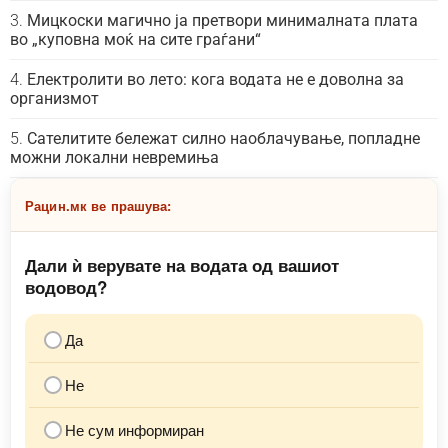
Мицкоски магично ја претвори минималната плата
во „куповна моќ на сите граѓани“
Електролити во лето: кога водата не е доволна за
организмот
Сателитите бележат силно наоблачување, попладне
можни локални невремиња
Рацин.мк ве прашува:
Дали ѝ верувате на водата од вашиот
водовод?
Да
Не
Не сум информиран