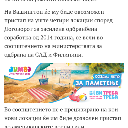
На Вашингтон ќе му биде овозможен
пристап на уште четири локации според
Договорот за засилена одбранбена
соработка од 2014 година, се вели во
соопштението на министерствата за
одбрана на САД и Филипини.
Во соопштението не е прецизирано на кои
нови локации ќе им биде дозволен пристап
до американските воени сили.