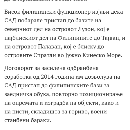
Висок филипински функционер изјави дека
САД побарале пристап до базите на
северниот дел на островот Лузон, кој е
најблискиот дел на Филипините до Тајван, и
на островот Палаван, кој е блиску до
островите Спратли во Јужно Кинеско Море.
Договорот за засилена одбранбена
соработка од 2014 година им дозволува на
САД пристап до филипинските бази за
заедничка обука, повторно позиционирање
на опремата и изградба на објекти, како и
на писти, складишта за гориво, воени
станбени бараки.