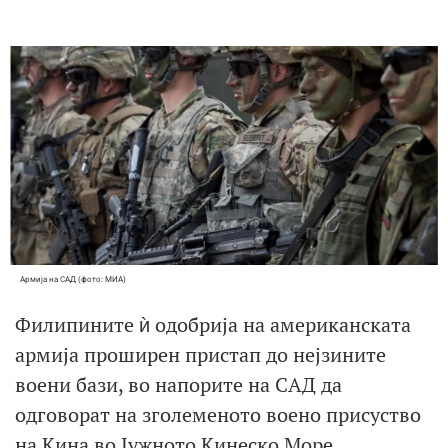
Армија на САД (фото: МИА)
Филипините ѝ одобрија на американската
армија проширен пристап до нејзините
воени бази, во напорите на САД да
одговорат на зголеменото воено присуство
на Кина во Јужното Кинеско Море.