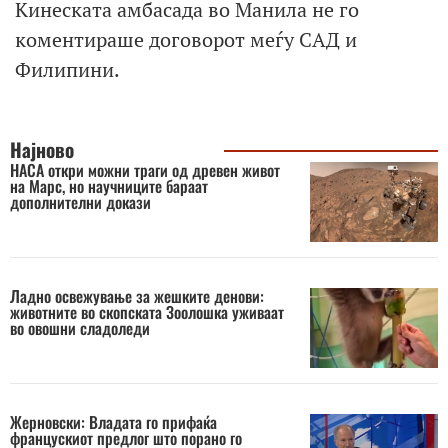
Кинеската амбасада во Манила не го
коментираше договорот меѓу САД и
Филипини.
Најново
НАСА откри можни траги од древен живот
на Марс, но научниците бараат
дополнителни докази
Ладно освежување за жешките денови:
животните во скопската Зоолошка уживаат
во овошни сладоледи
Жерновски: Владата го прифаќа
францускиот предлог што порано го