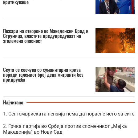
критикуваше
Пожари на отворено во Македонски Брод и
Струмица, властите предупредуваат на
зголемена опасност
Сеута се соочува со хуманитарна криза
поради големиот број деца мигранти без
придружба
Најчитано
Септемвриската пензија нема да порасне исто за сите
Грчка партија во Србија против споменикот „Мајка
Македонија“ во Нови Сад