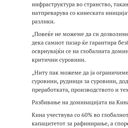
инфраструктура во странство, такан
натпреварува со кинеската иницијат
разлики.
„Повеќе не можеме да си дозволиме 
дека самиот пазар ќе гарантира бе
осврнувајќи се на глобалната доми
критични суровини.
„Ниту пак можеме да ја ограничиме
суровини, рудници за суровини, до
преработката, производството и тех
Разбивање на доминацијата на Кин
Кина учествува со 60% во глобално
капацитетот за рафинирање, а спор