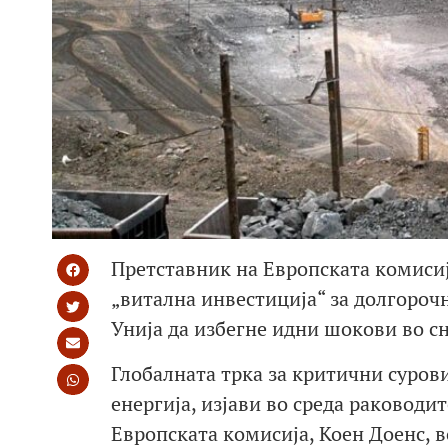
Претставник на Европската комисиј
„витална инвестиција“ за долгороч
Унија да избегне идни шокови во с
Глобалната трка за критични сурови
енергија, изјави во среда раководи
Европската комисија, Коен Доенс, в