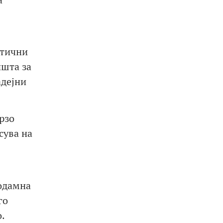
итични
ишта за
адејни
рзо
сува на
еодамна
го
.