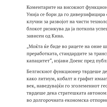
Коментарите на високиот функционе
Унија се бори да го диверзифицира 
клучни за развојот на чисти технол
блокот ризикува да ја поткопа успе
зависен од Кина.
„Моќта ќе биде во рацете на оние 
преработката, стандардите за транс
капацитет“, изјави Доенс пред публ
Белгискиот функционер тврдеше де
како литиум, кобалт и графит имаат
век, наведувајќи го зголемениот ге
тврдеше дека стратешката автономи
во долгорочната економска отпорно