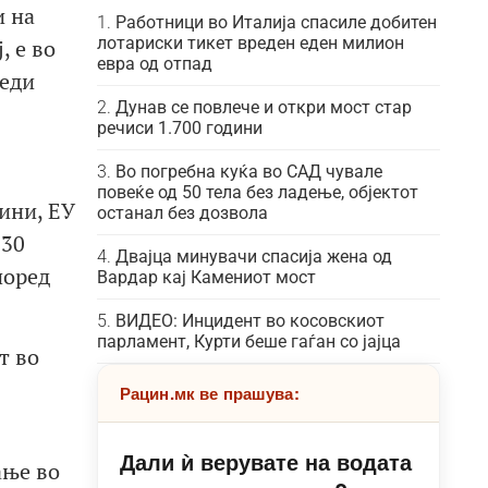
и на
Работници во Италија спасиле добитен
лотариски тикет вреден еден милион
, е во
евра од отпад
беди
Дунав се повлече и откри мост стар
речиси 1.700 години
Во погребна куќа во САД чувале
повеќе од 50 тела без ладење, објектот
ини, ЕУ
останал без дозвола
030
Двајца минувачи спасија жена од
поред
Вардар кај Камениот мост
ВИДЕО: Инцидент во косовскиот
парламент, Курти беше гаѓан со јајца
т во
Рацин.мк ве прашува:
Дали ѝ верувате на водата
ање во