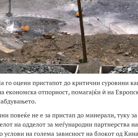
а го оцени пристапот до критични суровини ка
на економска отпорност, помагајќи ѝ на Европс
набдувањето.
ни повеќе не е за пристап до минерали, туку за
телот на одделот за меѓународни партнерства на
о услови на голема зависност на блокот од Кина