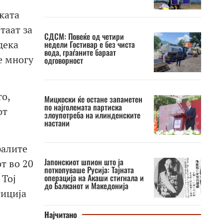
ката
таат за
СДСМ: Повеќе од четири
дека
недели Гостивар е без чиста
вода, граѓаните бараат
е многу
одговорност
о,
Мицкоски ќе остане запаметен
по најголемата партиска
от
злоупотреба на илинденските
настани
ралите
Јапонскиот шпион што ја
т во 20
поткопуваше Русија: Тајната
 Тој
операција на Акаши стигнала и
до Балканот и Македонија
тиција
Најчитано