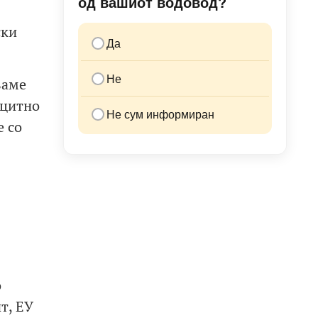
од вашиот водовод?
ски
Да
Не
ваме
ицитно
Не сум информиран
е со
о
т, ЕУ