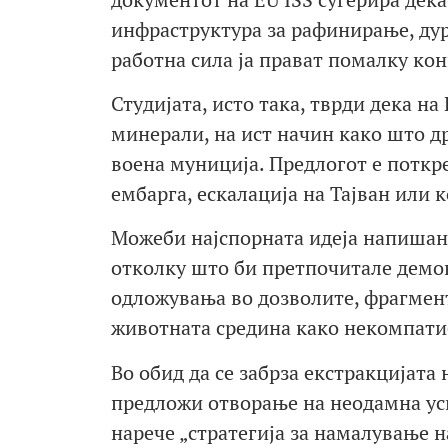
инфраструктура за рафинирање, дур
работна сила ја прават помалку кон
Студијата, исто така, тврди дека н
минерали, на ист начин како што д
воена муниција. Предлогот е поткр
ембарга, ескалација на Тајван или 
Можеби најспорната идеја напишана
отколку што би претпочитале демок
одложувања во дозволите, фрагмен
животната средина како некомпати
Во обид да се забрза екстракцијат
предложи отворање на неодамна усв
нарече „стратегија за намалување 