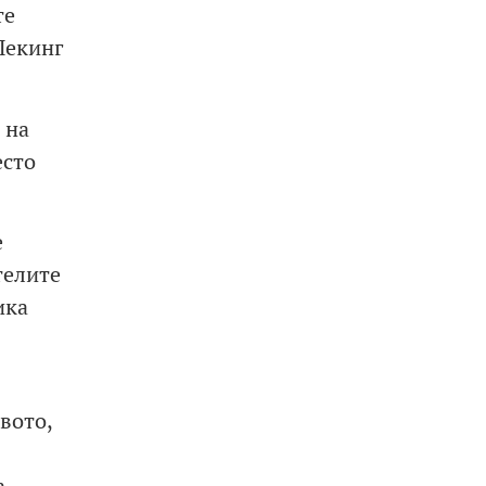
те
Пекинг
 на
есто
е
телите
ика
вото,
а