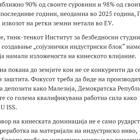
иближно 90% од своите суровини и 98% од свои
 последниве години, неодамна во 2025 година, 
 извозот на ретки земни метали во ЕУ.
те, тинк-тенкот Институт за безбедносни студии
и создавање „сојузнички индустриски блок“ нам
ја намали изложеноста на кинеското влијание.
на покана до земјите кои не се конкуренти да с
та заштита. Фокусот треба да биде на производи
а депозити како Малезија, Демократска Републ
ите со голема квалификувана работна сила како
U ISS.
звор на кинеската доминација не е само рударст
реработка на материјали на индустриско ниво,
а Европа треба да инвестира многу и во домашн