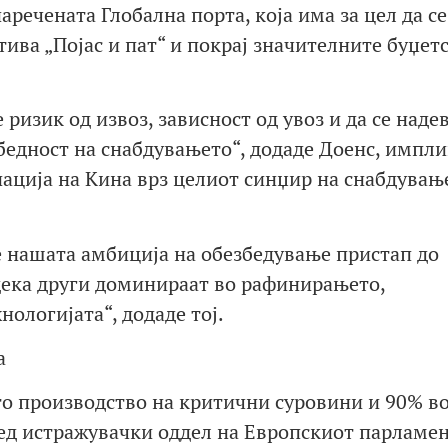
аречената Глобална порта, која има за цел да се
ива „Појас и пат“ и покрај значителните буџет
ризик од извоз, зависност од увоз и да се наде
збедност на снабдувањето“, додаде Доенс, импл
нација на Кина врз целиот синџир на снабдувањ
 нашата амбиција на обезбедување пристап до
дека други доминираат во рафинирањето,
нологијата“, додаде тој.
а
то производство на критични суровини и 90% в
ед истражувачки оддел на Европскиот парламен