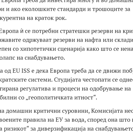
и и ако еколошките стандарди и трошоците за
курентна на краток рок.
а Европа ѝ се потребни стратешки резерви на кр
ржавите одржуваат резерви на нафта или склад
епен со хипотетички сценарија како што се нен
колапс на снабдувањето.
 од EU ISS е дека Европа треба да се движи поб
ратските системи. Студијата честопати се одне
тирана регулатива и процеси на одобрување на
билни со „геополитичката итност“.
а на домашни критични суровини, Комисијата н
оените правила на ЕУ за вода, според она што 
на ризикот“ за диверзификација на снабдувањето