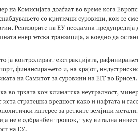
р на Комисијата доаѓаат во време кога Европс
снабдувањето со критични суровини, кои се сме
огии. Ревизорите на ЕУ неодамна предупредија 
шната енергетска транзиција, а воедно да остан
што ја контролираат екстракцијата, рафинирањет
порт, финансирањето и, на крајот, индустриски
иката на Самитот за суровини на EIT во Брисел.
ка во трката кон климатска неутралност, мине
 иста стратешка вредност како и нафтата и гасо
ополитички интерес за ретките земјини метали.
ја не е одбранбен трошок, туку витална инвес
ст на ЕУ.