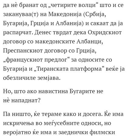
да нè бранат од „четирите волци“ што и се
закануваа(т) на Македонија (Србија,
Бугарија, Грција и Албанија) и сакаат да ја
распарчат. Денес тврдат дека Охридскиот
договор со македонските Албанци,
Преспанскиот договор со Грција,
„францускиот предлог“ за односите со
Бугарија и „Тиранската платформа“ веќе ја
обезличиле земјава.
Но, што ако навистина Бугарите не
нè нападнат?
Па ништо, ќе тераме како и досега. Ќе има
искричења во меѓусебните односи, но
веројатно ќе има и заеднички филмски