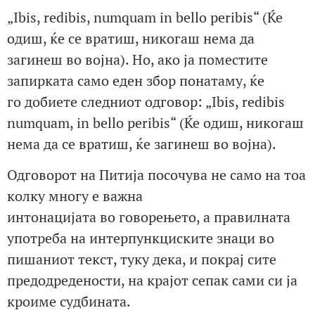
„Ibis, redibis, numquam in bello peribis“ (Ќе
одиш, ќе се вратиш, никогаш нема да
загинеш во војна). Но, ако ја поместите
запирката само еден збор понатаму, ќе
го добиете следниот одговор: „Ibis, redibis
numquam, in bello peribis“ (Ќе одиш, никогаш
нема да се вратиш, ќе загинеш во војна).
Одговорот на Питија посочува не само на тоа
колку многу е важна
интонацијата во говорењето, а правилната
употреба на интерпункциските знаци во
пишаниот текст, туку дека, и покрај сите
предодредености, на крајот сепак сами си ја
кроиме судбината.