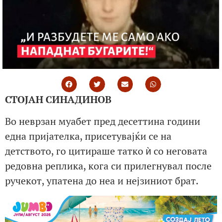
СТОЈАН СИНАДИНОВ
Во неврзан муабет пред десеттина години
една пријателка, присетувајќи се на
детството, го цитираше татко ѝ со неговата
редовна реплика, кога си прилегнувал после
ручекот, упатена до неа и нејзиниот брат.