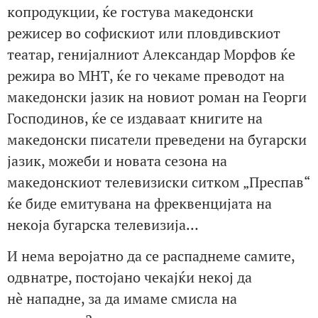
копродукции, ќе гостува македонски
режисер во софискиот или пловдивскиот
театар, генијалниот Александар Морфов ќе
режира во МНТ, ќе го чекаме преводот на
македонски јазик на новиот роман на Георги
Господинов, ќе се издаваат книгите на
македонски писатели преведени на бугарски
јазик, можеби и новата сезона на
македонскиот телевизиски ситком „Преспав“
ќе биде емитувана на фреквенцијата на
некоја бугарска телевизија…
И нема веројатно да се распаднеме самите,
одвнатре, постојано чекајќи некој да
нè нападне, за да имаме смисла на