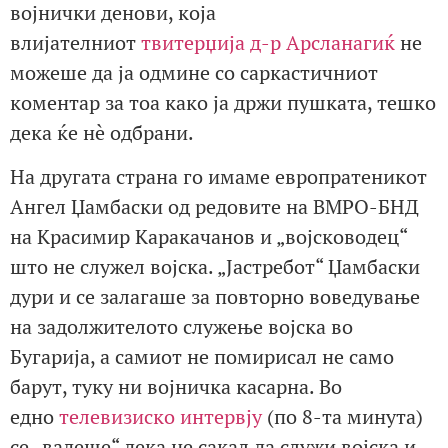
војнички денови, која
влијателниот
твитерџија д-р Арсланагиќ
не
можеше да ја одмине со саркастичниот
коментар за тоа како ја држи пушката, тешко
дека ќе нè одбрани.
На другата страна го имаме европратеникот
Ангел Џамбаски од редовите на ВМРО-БНД
на Красимир Каракачанов и „војсководец“
што не служел војска. „Јастребот“ Џамбаски
дури и се залагаше за повторно воведување
на задолжителото служење војска во
Бугарија, а самиот не помирисал не само
барут, туку ни војничка касарна. Во
едно
телевизиско интервју
(по 8-та минута)
се „вадеше“ дека не сакал да служи војска и