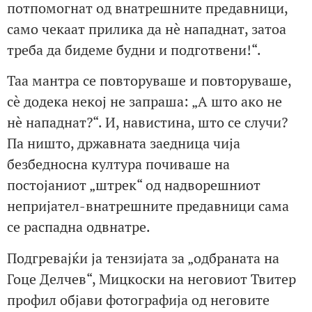
потпомогнат од внатрешните предавници,
само чекаат прилика да нè нападнат, затоа
треба да бидеме будни и подготвени!“.
Таа мантра се повторуваше и повторуваше,
сè додека некој не запраша: „А што ако не
нè нападнат?“. И, навистина, што се случи?
Па ништо, државната заедница чија
безбедносна култура почиваше на
постојаниот „штрек“ од надворешниот
непријател-внатрешните предавници сама
се распадна одвнатре.
Подгревајќи ја тензијата за „одбраната на
Гоце Делчев“, Мицкоски на неговиот Твитер
профил објави фотографија од неговите