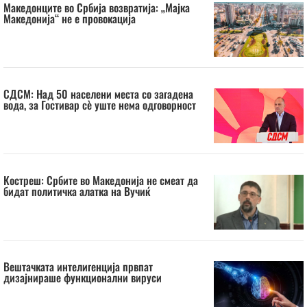
Македонците во Србија возвратија: „Мајка
Македонија“ не е провокација
СДСМ: Над 50 населени места со загадена
вода, за Гостивар сè уште нема одговорност
Костреш: Србите во Македонија не смеат да
бидат политичка алатка на Вучиќ
Вештачката интелигенција првпат
дизајнираше функционални вируси