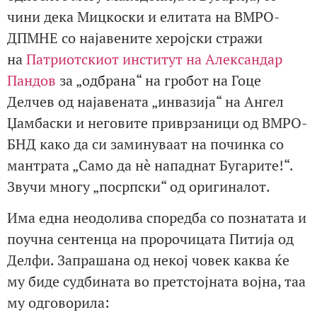
чини дека Мицкоски и елитата на ВМРО-
ДПМНЕ со најавените херојски стражи
на
Патриотскиот институт на Александар
Пандов
за „одбрана“ на гробот на Гоце
Делчев од најавената „инвазија“ на Ангел
Џамбаски и неговите приврзаници од ВМРО-
БНД како да си заминуваат на починка со
мантрата „Само да нè нападнат Бугарите!“.
Звучи многу „посрпски“ од оригиналот.
Има една неодолива споредба со познатата и
поучна сентенца на пророчицата Питија од
Делфи. Запрашана од некој човек каква ќе
му биде судбината во претстојната војна, таа
му одговорила: