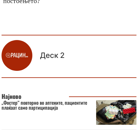
постоењето?
Деск 2
Најново
„Фостер“ повторно во аптеките, пациентите
плаќаат само партиципација