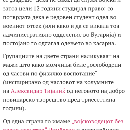
затоа цели 12 години студирал право: со
потврдата дека е редовен студент одел во
воениот отсек (или како и да се викала тоа
административно одделение во Бугарија) и
постојано го одлагал одењето во касарна.
Групациите на двете страни наликуваат на
мажи што како момчиња биле „ослободени
од часови по физичко воспотание“
(инспирирано од насловот на колумните
на
Александар Тијаниќ
од неговото најдобро
новинарско творештво пред триесеттина
години).
Од една страна го имаме
„војсководецот без
воено искуство“ Џамбаски
и дискутабилно