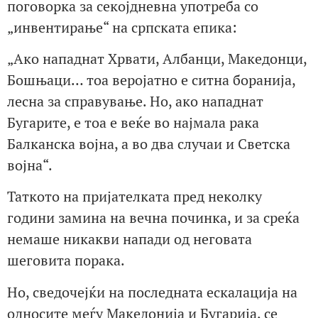
поговорка за секојдневна употреба со
„инвентирање“ на српската епика:
„Ако нападнат Хрвати, Албанци, Македонци,
Бошњаци… тоа веројатно е ситна боранија,
лесна за справување. Но, ако нападнат
Бугарите, е тоа е веќе во најмала рака
Балканска војна, а во два случаи и Светска
војна“.
Таткото на пријателката пред неколку
години замина на вечна починка, и за среќа
немаше никакви напади од неговата
шеговита порака.
Но, сведочејќи на последната ескалација на
односите меѓу Македонија и Бугарија, се