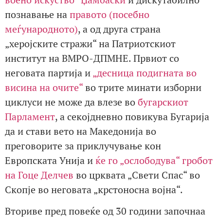
познавање на
правото (посебно
меѓународното)
, а од друга страна
„херојските стражи“ на Патриотскиот
институт на ВМРО-ДПМНЕ. Првиот со
неговата партија и
„десница подигната во
висина на очите“
во трите минати изборни
циклуси не може да влезе во
бугарскиот
Парламент
, а секојдневно повикува Бугарија
да и стави вето на Македонија во
преговорите за приклучување кон
Европската Унија и
ќе го „ослободува“ гробот
на Гоце Делчев
во црквата „Свети Спас“ во
Скопје во неговата „крстоносна војна“.
Вториве пред повеќе од 30 години започнаа