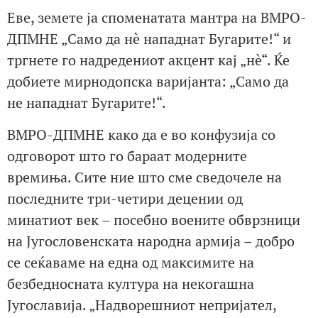
Еве, земете ја споменатата мантра на ВМРО-
ДПМНЕ „Само да нè нападнат Бугарите!“ и
тргнете го надредениот акцент кај „нè“. Ќе
добиете мирнодопска варијанта: „Само да
не нападнат Бугарите!“.
ВМРО-ДПМНЕ како да е во конфузија со
одговорот што го бараат модерните
времиња. Сите ние што сме сведочеле на
последните три-четири децении од
минатиот век – посебно воените обврзници
на Југословенската народна армија – добро
се сеќаваме на една од максимите на
безбедносната култура на некогашна
Југославија. „Надворешниот непријател,