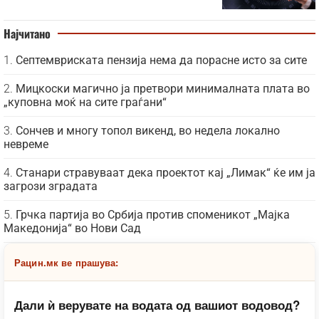
Најчитано
Септемвриската пензија нема да порасне исто за сите
Мицкоски магично ја претвори минималната плата во
„куповна моќ на сите граѓани“
Сончев и многу топол викенд, во недела локално
невреме
Станари стравуваат дека проектот кај „Лимак“ ќе им ја
загрози зградата
Грчка партија во Србија против споменикот „Мајка
Македонија“ во Нови Сад
Рацин.мк ве прашува:
Дали ѝ верувате на водата од вашиот водовод?