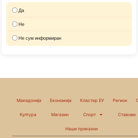
Да
Не
Не сум информиран
Македонија
Економија
Кластер ЕУ
Регион
Култура
Магазин
Спорт
Ставови
Наши приказни