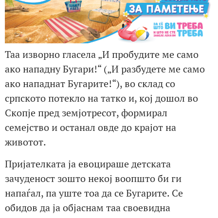
Таа изворно гласела „И пробудите ме само
ако нападну Бугари!“ („И разбудете ме само
ако нападнат Бугарите!“), во склад со
српското потекло на татко и, кој дошол во
Скопје пред земјотресот, формирал
семејство и останал овде до крајот на
животот.
Пријателката ја евоцираше детската
зачуденост зошто некој воопшто би ги
напаѓал, па уште тоа да се Бугарите. Се
обидов да ја објаснам таа своевидна