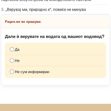
„Верувај ми, природно е“, повеќе не минува
Рацин.мк ве прашува:
Дали ѝ верувате на водата од вашиот водовод?
Да
Не
Не сум информиран