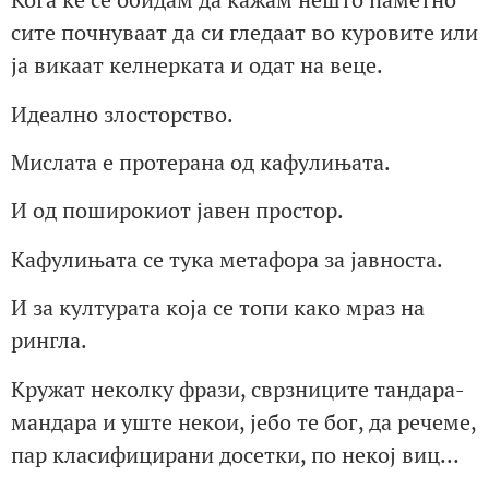
сите почнуваат да си гледаат во куровите или
ја викаат келнерката и одат на веце.
Идеално злосторство.
Мислата е протерана од кафулињата.
И од поширокиот јавен простор.
Кафулињата се тука метафора за јавноста.
И за културата која се топи како мраз на
рингла.
Кружат неколку фрази, сврзниците тандара-
мандара и уште некои, јебо те бог, да речеме,
пар класифицирани досетки, по некој виц…