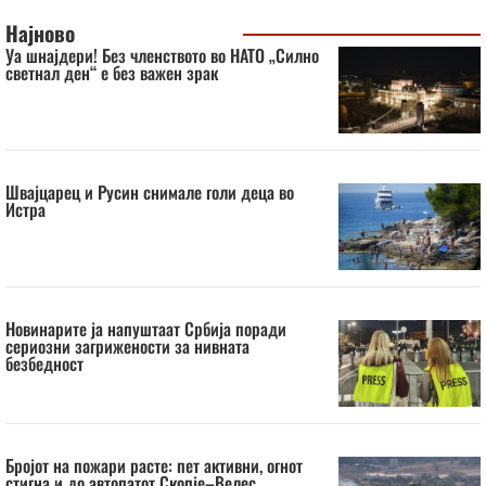
Најново
Уа шнајдери! Без членството во НАТО „Силно
светнал ден“ е без важен зрак
Швајцарец и Русин снимале голи деца во
Истра
Новинарите ја напуштаат Србија поради
сериозни загрижености за нивната
безбедност
Бројот на пожари расте: пет активни, огнот
стигна и до автопатот Скопје–Велес