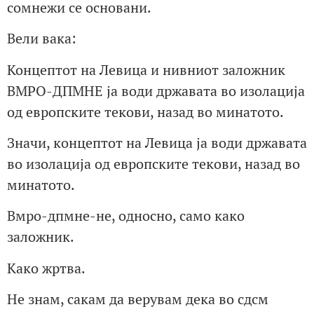
сомнежи се основани.
Вели вака:
Концептот на Левица и нивниот заложник
ВМРО-ДПМНЕ ја води државата во изолација
од европските текови, назад во минатото.
Значи, концептот на Левица ја води државата
во изолација од европските текови, назад во
минатото.
Вмро-дпмне-не, односно, само како
заложник.
Како жртва.
Не знам, сакам да верувам дека во сдсм