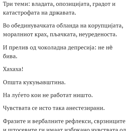
Три теми: владата, опозицијата, градот и
катастрофата на државата.
Во обединувачката обланда на корупцијата,
моралниот крах, пљачката, неуреденоста.
И прелив од чоколадна депресија: не нѐ
бива.
Хахаха!
Општа кукуњавштина.
На луѓето кои не работат ништо.
Чувствата се исто така анестезирани.
Фразите и вербалните рефлекси, сврзниците
и штосевите ги имаат избркано чувствата од