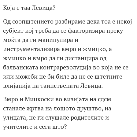
Која е таа Левица?
Од соопштението разбираме дека тоа е некој
субјект кој треба да се факторизира преку
моќта да ги манипулира и
инструментализира вмро и жмицко, а
жмицко и вмро да ги дистанцира од
балванската контрареволуција во која не се
или можеби не би биле да не се штетните
влијанија на таинствената Левица.
Вмро и Мицкоски во визијата на сдсм
станале жртва на лошото друштво, на
улицата, не ги слушале родителите и
учителите и сега што?