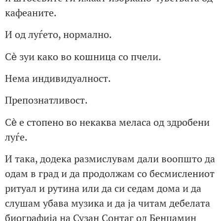
кафеаните.
И од луѓето, нормално.
Сѐ зуи како во кошница со пчели.
Нема индивидуалност.
Препознатливост.
Сѐ е стопено во некаква меласа од здробени
луѓе.
И така, додека размислувам дали воопшто да
одам в град и да продолжам со бесмислениот
ритуал и рутина или да си седам дома и да
слушам убава музика и да ја читам дебелата
биографија на Сузан Сонтаг од Бенџамин