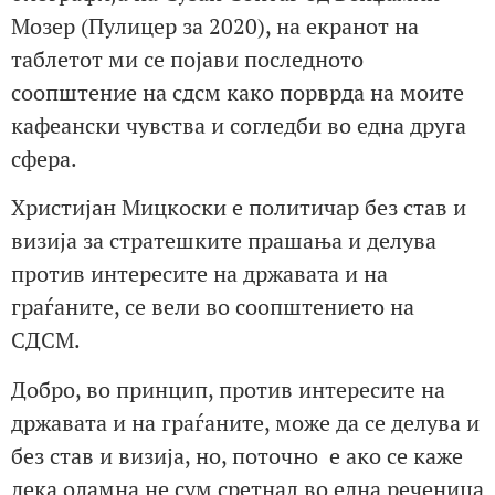
Мозер (Пулицер за 2020), на екранот на
таблетот ми се појави последното
соопштение на сдсм како порврда на моите
кафеански чувства и согледби во една друга
сфера.
Христијан Мицкоски е политичар без став и
визија за стратешките прашања и делува
против интересите на државата и на
граѓаните, се вели во соопштението на
СДСМ.
Добро, во принцип, против интересите на
државата и на граѓаните, може да се делува и
без став и визија, но, поточно е ако се каже
дека одамна не сум сретнал во една реченица