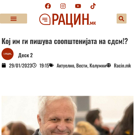
Кој им ги пишува соопштенијата на сдсм!?
Деск 2
29/01/2023
19:15
Актуелно
,
Вести
,
Колумни
Racin.mk