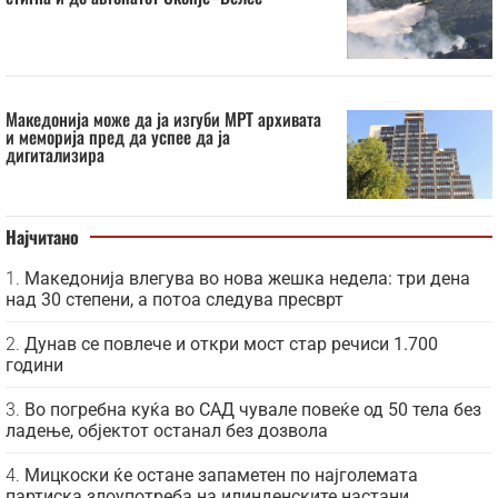
Македонија може да ја изгуби МРТ архивата
и меморија пред да успее да ја
дигитализира
Најчитано
Македонија влегува во нова жешка недела: три дена
над 30 степени, а потоа следува пресврт
Дунав се повлече и откри мост стар речиси 1.700
години
Во погребна куќа во САД чувале повеќе од 50 тела без
ладење, објектот останал без дозвола
Мицкоски ќе остане запаметен по најголемата
партиска злоупотреба на илинденските настани