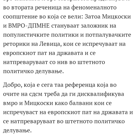
во втората реченица на феноменалното
соопштение во која се вели: Затоа Мицкоски
и ВМРО-ДПМНЕ стануваат заложник на
популистичките политики и потпалувачките
реторики на Левица, кои се испречуваат на
европскиот пат на државата и се
натпреваруваат со нив во штетното
политичко делување.
Добро, која е сега таа референца која во
очите на сдсм треба да ги дисквалификува
вмро и Мицкоски како балвани кои се
испречуваст на европскиот пат на државата и
се натпреваруваат во штетното политичко
делување.