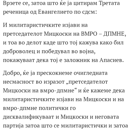
Врзете се, затоа што ќе ја цитирам Третата
реченица од Евангелието по сдсм:
И милитаристичките изјави на
претседателот Мицкоски на ВМРО – ДПМНЕ,
и тоа во делот каде што тој кажува како бил
доброволец и победувал во војна,
покажуваат дека тој е заложник на Апасиев.
Добро, ќе ја прескокнеме очигледната
несмасност во изразот „претседателот
Мицкоски на вмро-дпмне“ и ќе кажеме дека
милитаристичките изјави на Мицкоски и на
вмро-дпмне политички го
дисквалификуваат и Мицкоски и неговата
партија затоа што се милитаристички и затоа