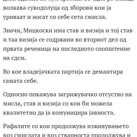
волкава суводолуца од зборови кои ја
уриваат и носат со себе сета смисла.
Значи, Мицкоски има став и визија и тој став
и таа визија се содржани во вториот дел од
првата реченица на последното соопштение
на сдсм.
Во кое владејачката партија се демантира
самата себе.
Односно покажува загрижувачко отсуство на
мисла, став и визија со кои би можела
квалитетно да ја комуницира јавноста.
Рафалите со кои продолжува изживувањето
врз смислата и врз стварноста продолжува и