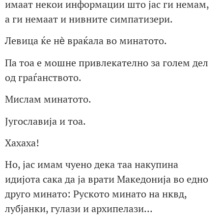
имаат некои информации што јас ги немам,
а ги немаат и нивните симпатизери.
Левица ќе нѐ враќала во минатото.
Па тоа е мошне привлекателно за голем дел
од граѓанството.
Мислам минатото.
Југославија и тоа.
Хахаха!
Но, јас имам чуено дека таа накупина
идијота сака да ја врати Македонија во едно
друго минато: Руското минато на нквд,
лубјанки, гулази и архипелази…