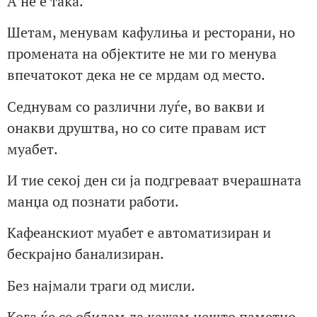
А не е така.
Шетам, менувам кафулиња и ресторани, но
промената на објектите не ми го менува
впечатокот дека не се мрдам од место.
Седнувам со различни луѓе, во вакви и
онакви друштва, но со сите правам ист
муабет.
И тие секој ден си ја подгреваат вчерашната
манџа од познати работи.
Кафеанскиот муабет е автоматизиран и
бескрајно банализиран.
Без најмали траги од мисли.
Кога ќе се обидам да кажам нешто паметно