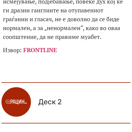
исмејување, подјебавање, повеќе дух кој ќе
ги дразни ганглиите на отупавениот
граѓанин и гласач, не е доволно да се биде
нормален, а за „ненормален“, како во оваа
соопштение, да не правиме муабет.
Извор:
FRONTLINE
Деск 2