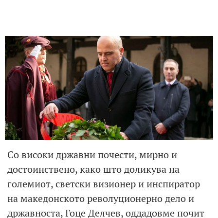
Со високи државни почести, мирно и
достоинствено, како што доликува на
големиот, светски визионер и инспиратор
на македонското револуционерно дело и
државноста, Гоце Делчев, оддадовме почит