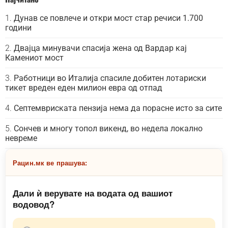
Дунав се повлече и откри мост стар речиси 1.700
години
Двајца минувачи спасија жена од Вардар кај
Камениот мост
Работници во Италија спасиле добитен лотариски
тикет вреден еден милион евра од отпад
Септемвриската пензија нема да порасне исто за сите
Сончев и многу топол викенд, во недела локално
невреме
Рацин.мк ве прашува:
Дали ѝ верувате на водата од вашиот
водовод?