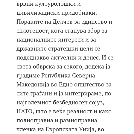
врвни културолошки и
цивилизациски придобивки.
Пораките на Делчев за единство и
сплотеност, кога станува збор за
националните интереси и за
државните стратешки цели се
подеднакво актуелни и денес. И се
света обврска за секого, додека ја
градиме Република Северна
Македонија во Едно општество за
сите граѓани и ја интегрираме, по
најголемиот безбедносен сојуз,
НАТО, што е веќе реалност и како
полноправна и рамноправна
членка на Европската Унија, во