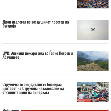
Дрон навлегол во воздушниот простор на
Бугарија
ЦУК: Активни пожари има во Ѓорче Петров и
Арачиново
Струмичките земјоделци го блокираа
центарот на Струмица незадоволни од
откупните цени на пиперката
Најчитано