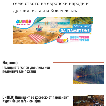
семејството на европски народи и
држави, истакна Ковачевски.
Најново
Полицијата уапси две лица кои
подметнувале пожари
ВИДЕО: Инцидент во косовскиот парламент,
Курти беше гаѓан со јајца