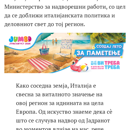
Министерство за надворешни работи, со цел
да се доближи италијанската политика и
деловниот свет до тој регион.
Како соседна земја, Италија е
свесна за виталното значење на
овој регион за иднината на цела
Европа. Од искуство знаеме дека сè
што се случува надвор од Јадранот
во моментов влијае на нас, рече