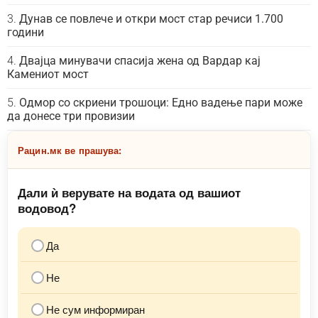
Дунав се повлече и откри мост стар речиси 1.700
години
Двајца минувачи спасија жена од Вардар кај
Камениот мост
Одмор со скриени трошоци: Едно вадење пари може
да донесе три провизии
Рацин.мк ве прашува:
Дали ѝ верувате на водата од вашиот
водовод?
Да
Не
Не сум информиран