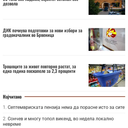
дозвола
ДИК почнува подготовки за нови избори за
градоначалник во Брвеница
Трошоците за живот повторно растат, за
една година поскапеле за 2,3 проценти
Најчитано
Септемвриската пензија нема да порасне исто за сите
Сончев и многу топол викенд, во недела локално
невреме