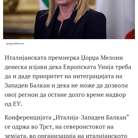
Џорџа Мелони
Италијанската премиерка Џорџа Мелони
денеска изјави дека Европската Унија треба
да и даде приоритет на интеграцијата на
Западен Балкан и дека не може да дозволи
овој регион да остане долго време надвор
од ЕУ.
Конференцијата „Италија-Западен Балкан“
се одржа во Трст, на североистокот на
земјата, во организација на италијанското