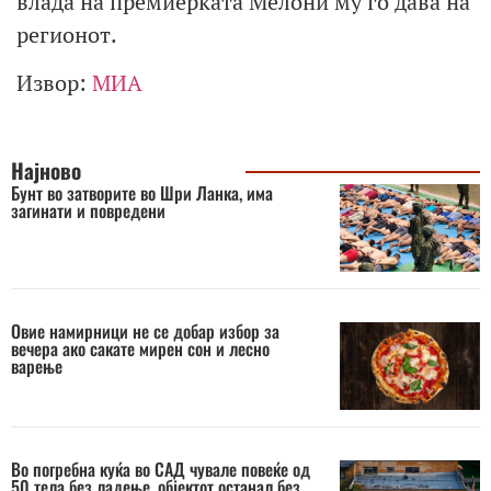
влада на премиерката Мелони му го дава на
регионот.
Извор:
МИА
Најново
Бунт во затворите во Шри Ланка, има
загинати и повредени
Овие намирници не се добар избор за
вечера ако сакате мирен сон и лесно
варење
Во погребна куќа во САД чувале повеќе од
50 тела без ладење, објектот останал без