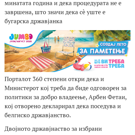
минатата година и дека процедурата не е
завршена, што значи дека сè уште е
бугарска државјанка
Порталот 360 степени откри дека и
Министерот кој треба да биде одговорен за
политики за добро владеење, Арбен Фетаи,
кој отворено декларирал дека поседува и
белгиско државјанство.
Двојното државјнаство за избрани