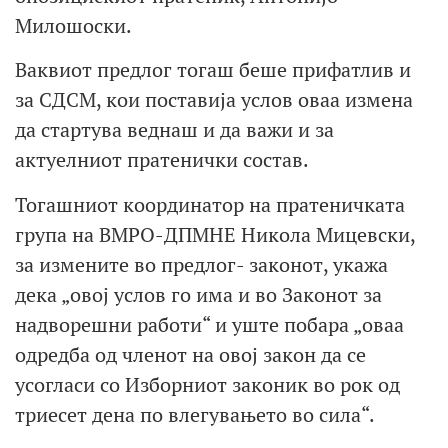
Милошоски.
Ваквиот предлог тогаш беше прифатлив и
за СДСМ, кои поставија услов оваа измена
да стартува веднаш и да важи и за
актуелниот пратенички состав.
Тогашниот координатор на пратеничката
група на ВМРО-ДПМНЕ Никола Мицевски,
за измените во предлог- законот, укажа
дека „овој услов го има и во Законот за
надворешни работи“ и уште побара „оваа
одредба од членот на овој закон да се
усогласи со Изборниот законик во рок од
триесет дена по влегувањето во сила“.