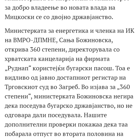
за добро владеење во новата влада на
Мицкоски се со двојно државјанство.
Министерката за енергетика и членка на ИК
на ВМРО-ДПМНЕ, Сања Божиновска,
открива 360 степени, директорувала со
хрватската канцеларија на фирмата
„Руднап“ користејќи бугарски пасош. Тоа е
видливо од јавно достапниот регистар на
Трговскиот суд во Загреб. Во изјава за „360
степени“, министерката Божиновска негира
дека поседува бугарско државјанство, но не
одговара дали поседувала. Нашите
дополнителни проверки покажаа дека таа
побарала отпуст во втората половина на