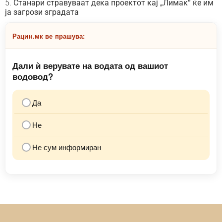
Станари стравуваат дека проектот кај „Лимак“ ќе им
ја загрози зградата
Рацин.мк ве прашува:
Дали ѝ верувате на водата од вашиот
водовод?
Да
Не
Не сум информиран