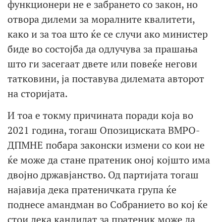
функционери не е забрането со закон, но
отвора дилеми за моралните квалитети,
како и за тоа што ќе се случи ако министер
биде во состојба да одлучува за прашања
што ги засегаат двете или повеќе негови
татковини, ја поставува дилемата авторот
на сторијата.
И тоа е токму причината поради која во
2021 година, тогаш Опозициската ВМРО-
ДПМНЕ побара законски измени со кои не
ќе може да стане пратеник оној којшто има
двојно државјанство. Од партијата тогаш
најавија дека пратеничката група ќе
поднесе амандман во Собранието во кој ќе
стои дека кандидат за пратеник може да