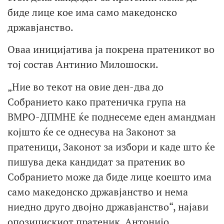
биде лице кое има само македонско
државјанство.
Оваа иницијатива ја покрена пратеникот во
тој состав Антинио Милошоски.
„Ние во текот на овие ден-два до
Собранието како пратеничка група на
ВМРО-ДПМНЕ ќе поднесеме еден амандман
којшто ќе се однесува на Законот за
пратеници, Законот за избори и каде што ќе
пишува дека кандидат за пратеник во
Собранието може да биде лице коешто има
само македонско државјанство и нема
ниедно друго двојно државјанство“, најави
опозицискиот пратеник, Антонијо