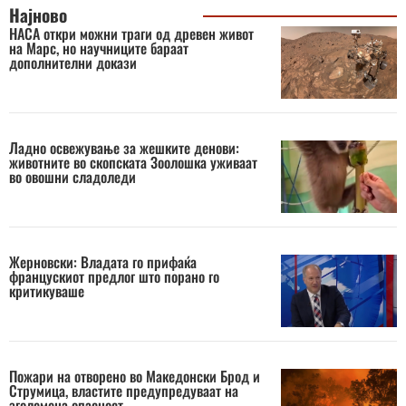
Најново
НАСА откри можни траги од древен живот
на Марс, но научниците бараат
дополнителни докази
Ладно освежување за жешките денови:
животните во скопската Зоолошка уживаат
во овошни сладоледи
Жерновски: Владата го прифаќа
францускиот предлог што порано го
критикуваше
Пожари на отворено во Македонски Брод и
Струмица, властите предупредуваат на
зголемена опасност