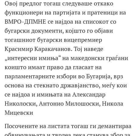
Овој предлог тогаш следуваше откако
функционери на партијата и пратеници на
ВМРО-ДПМНЕ се најдоа на списокот со
бугарски документи, којшто го објави
тогашниот бугарски вицепремиер
Красимир Каракачанов. Тој наведе
„интересни имиња“ на македонски граѓани
коишто имаат право да гласаат на
парламентарните избори во Бугарија, врз
основа на стекнато државјанство, меѓу кои
се најдоа и имињата на Александар
Николоски, Антонио Милошоски, Никола
Мицевски
Посочените на листата тогаш ги демантираа
обвинувањата и тврдеа дека станува збор за