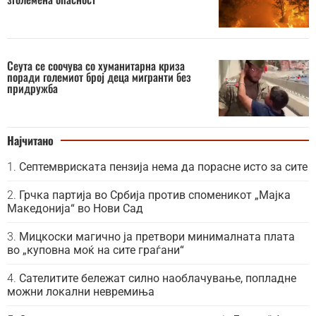
Сеута се соочува со хуманитарна криза
поради големиот број деца мигранти без
придружба
Најчитано
Септемвриската пензија нема да порасне исто за сите
Грчка партија во Србија против споменикот „Мајка
Македонија“ во Нови Сад
Мицкоски магично ја претвори минималната плата
во „куповна моќ на сите граѓани“
Сателитите бележат силно наоблачување, попладне
можни локални невремиња