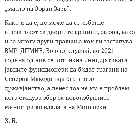
„масло на Зоран Заев“.
Како и да е, не може да се избегне
впечатокот за двојните аршини, за ова, како
и за многу други прашања кои ги застапува
ВМР-ДПМНЕ. Во овој слуачај, во 2021
година од нив се поттикна иницијативата
јавните функционери да бидат граѓани на
Северна Македонија без второ
државјанство, а денес тоа не им е проблем
кога станува збор за новоизбраните
министри во владата на Мицкоски.
З. Б.