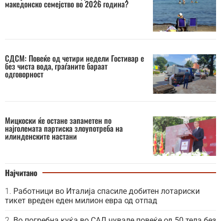
македонско семејство во 2026 година?
СДСМ: Повеќе од четири недели Гостивар е
без чиста вода, граѓаните бараат
одговорност
Мицкоски ќе остане запаметен по
најголемата партиска злоупотреба на
илинденските настани
Најчитано
Работници во Италија спасиле добитен лотариски
тикет вреден еден милион евра од отпад
Во погребна куќа во САД чувале повеќе од 50 тела без