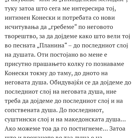
туку затоа што сега ме интересира тој,
интимен Конески и потребата со нови
исчитувања да „гребеме“ по неговото
творештво, за да дојдеме како што вели тој
во песната „Планина“ – до последниот слој
на душата. Оти постојано во мене е
присутно прашањето колку го познаваме
Конески токму до таму, до дното на
неговата душа. Обидувајќи се да дојдеме до
последниот слој на неговата душа, ние
треба да дојдеме до последниот слој и на
сопствената душа. До последниот,
суштински слој и на македонската душа…
Ако можеме тоа да го постигнеме… Затоа
што и врежаното во таа душа е на