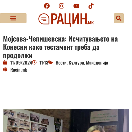
Мојсова-Чепишевска: Исчитувањето на
Конески како тестамент треба да
продолжи
11/09/2024
11:13
Вести
,
Култура
,
Македонија
Racin.mk