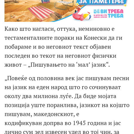
Како што нагласи, оттука, неминовно е
тестаменталните пораки на Конески да ги
побараме и во неговиот текст објавен
последен во текот на неговиот физички
живот – „Пишувањето на ‘мал’ јазик“.
„Повеќе од половина век јас пишувам песни
на јазик на еден народ што го сочинуваат
околу два милиона луѓе. Да биде мојата
позиција уште поранлива, јазикот на којшто
пишувам, македонскиот, е
кодификуван допрва во 1945 година и јас
лично сум зел извесен удел во тој чин, за