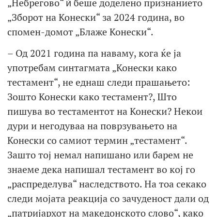
„Небрегово“ ѝ беше доделено признанието
„Зборот на Конески“ за 2024 година, во
спомен-домот „Блаже Конески“.
– Од 2021 година па наваму, кога ќе ја
употребам синтагмата „Конески како
тестамент“, не еднаш следи прашањето:
Зошто Конески како тестамент?, Што
пишува во тестаментот на Конески? Некои
дури и негодуваа на поврзувањето на
Конески со самиот термин „тестамент“.
Зашто тој немал напишано или барем не
знаеме дека напишал тестамент во кој го
„распределува“ наследството. На тоа секако
следи мојата реакција со зачуденост дали од
„патријархот на македонското слово“, како