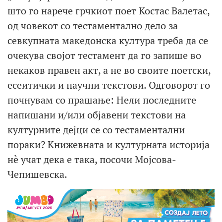
што го нарече грчкиот поет Костас Валетас,
од човекот со тестаментално дело за
севкупната македонска култура треба да се
очекува својот тестамент да го запише во
некаков правен акт, а не во своите поетски,
есеитички и научни текстови. Одговорот го
почнувам со прашање: Нели последните
напишани и/или објавени текстови на
културните дејци се со тестаментални
пораки? Книжевната и културната историја
нè учат дека е така, посочи Мојсова-
Чепишевска.