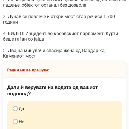
ладење, објектот останал без дозвола
Дунав се повлече и откри мост стар речиси 1.700
години
ВИДЕО: Инцидент во косовскиот парламент, Курти
беше гаѓан со јајца
Двајца минувачи спасија жена од Вардар кај
Камениот мост
Рацин.мк ве прашува:
Дали ѝ верувате на водата од вашиот
водовод?
Да
Не