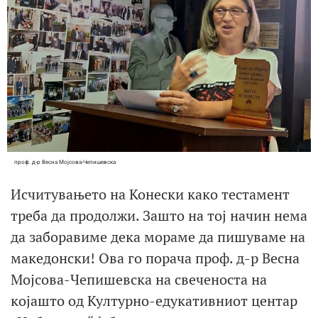
проф. д-р Весна Мојсова-Чепишевска
Исчитувањето на Конески како тестамент
треба да продолжи. Зашто на тој начин нема
да заборавиме дека мораме да пишуваме на
македонски! Ова го порача проф. д-р Весна
Мојсова-Чепишевска на свеченоста на
којашто од Културно-едукативниот центар