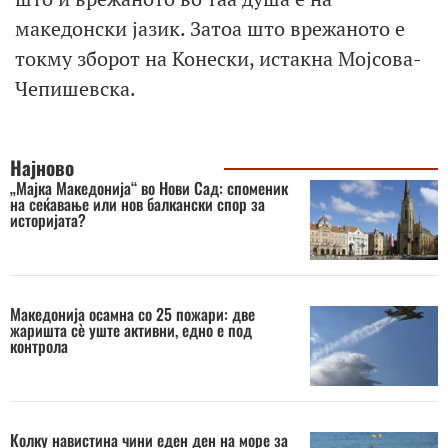
македонски јазик. Затоа што врежаното е
токму зборот на Конески, истакна Мојсова-
Чепишевска.
Најново
„Мајка Македонија“ во Нови Сад: споменик
на сеќавање или нов балкански спор за
историјата?
Македонија осамна со 25 пожари: две
жаришта сè уште активни, едно е под
контрола
Колку навистина чини еден ден на море за