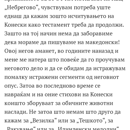
„Небрегово“, чувствувам потреба уште
еднаш да кажам зошто исчитувањето на
Конески како тестамент треба да продолжи.
Зашто на тој начин нема да заборавиме
дека мораме да пишуваме на македонски!
Овој негов аманет, во годините наназад и
мене ме натера што повеќе да го проучувам
неговото дело и да се обидам да истражувам
помалку истражени сегменти од неговиот
опус. Затоа во последново време се
навраќам и на оние стихови на Конески
коишто зборуваат за обичните животни
наслади. Не затоа што немам што друго да
кажам за „Везилка“ или за „Тешкото“, за
„Ракување“ или за „Илинденски мелодии“,