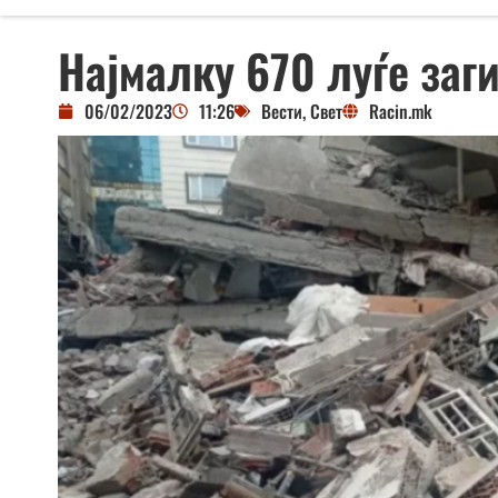
Најмалку 670 луѓе заги
06/02/2023
11:26
Вести
,
Свет
Racin.mk