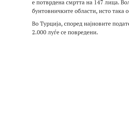
е потврдена смртта на 147 лица. Во
бунтовничките области, исто така о
Во Турција, според најновите подат
2.000 луѓе се повредени.