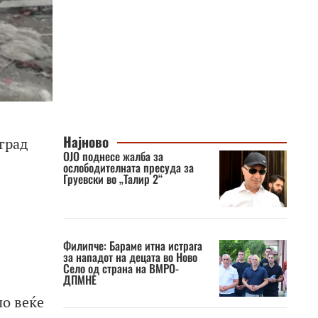
Најново
град
OJO поднесе жалба за
ослободителната пресуда за
Груевски во „Талир 2“
Филипче: Бараме итна истрага
за нападот на децата во Ново
Село од страна на ВМРО-
ДПМНЕ
по веќе