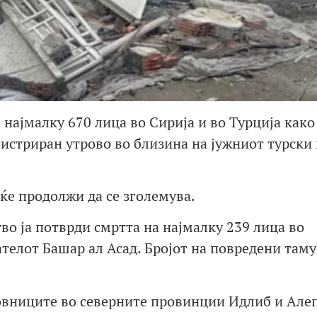
најмалку 670 лица во Сирија и во Турција како
гистриран утрово во близина на јужниот турски 
 ќе продолжи да се зголемува.
во ја потврди смртта на најмалку 239 лица во
телот Башар ал Асад. Бројот на повредени таму
овниците во северните провинции Идлиб и Але