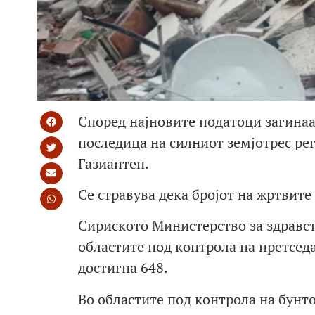
Според најновите податоци загинаа 
последица на силниот земјотрес ре
Газиантеп.
Се стравува дека бројот на жртвите
Сириското Министерство за здравст
областите под контрола на претседа
достигна 648.
Во областите под контрола на бунт