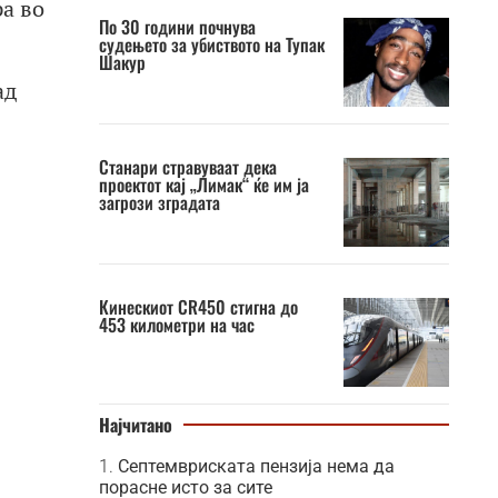
ра во
По 30 години почнува
судењето за убиството на Тупак
Шакур
ад
Станари стравуваат дека
проектот кај „Лимак“ ќе им ја
загрози зградата
Кинескиот CR450 стигна до
453 километри на час
Најчитано
Септемвриската пензија нема да
порасне исто за сите