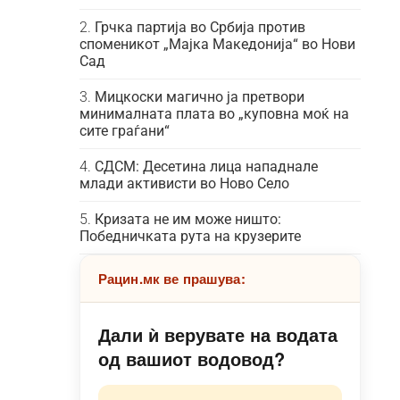
Грчка партија во Србија против
споменикот „Мајка Македонија“ во Нови
Сад
Мицкоски магично ја претвори
минималната плата во „куповна моќ на
сите граѓани“
СДСМ: Десетина лица нападнале
млади активисти во Ново Село
Кризата не им може ништо:
Победничката рута на крузерите
Рацин.мк ве прашува:
Дали ѝ верувате на водата
од вашиот водовод?