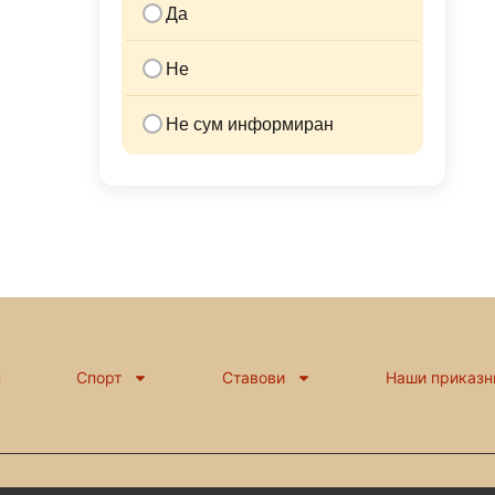
Да
Не
Не сум информиран
н
Спорт
Ставови
Наши приказн