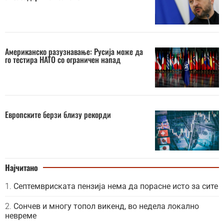
Американско разузнавање: Русија може да
го тестира НАТО со ограничен напад
Европските берзи близу рекорди
Најчитано
Септемвриската пензија нема да порасне исто за сите
Сончев и многу топол викенд, во недела локално
невреме