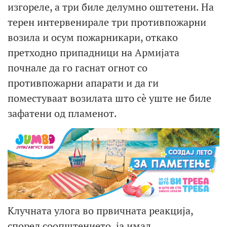
изгореле, а три биле делумно оштетени. На
терен интервенирале три противпожарни
возила и осум пожарникари, откако
претходно припадници на Армијата
почнале да го гаснат огнот со
противпожарни апарати и да ги
поместуваат возилата што сè уште не биле
зафатени од пламенот.
Клучната улога во првичната реакција,
според соопштението, ја имал