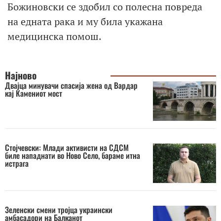
Божиновски се здобил со полесна повреда
на едната рака и му била укажана
медицинска помош.
Најново
Двајца минувачи спасија жена од Вардар
кај Камениот мост
Стојчевски: Млади активисти на СДСМ
биле нападнати во Ново Село, бараме итна
истрага
Зеленски смени тројца украински
амбасадори на Балканот