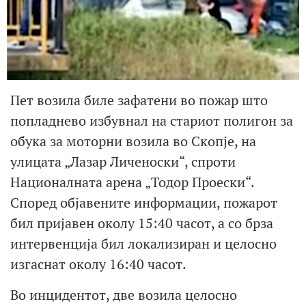
Пет возила биле зафатени во пожар што
попладнево избувнал на стариот полигон за
обука за моторни возила во Скопје, на
улицата „Лазар Личеноски“, спроти
Националната арена „Тодор Проески“.
Според објавените информации, пожарот
бил пријавен околу 15:40 часот, а со брза
интервенција бил локализиран и целосно
изгаснат околу 16:40 часот.
Во инцидентот, две возила целосно