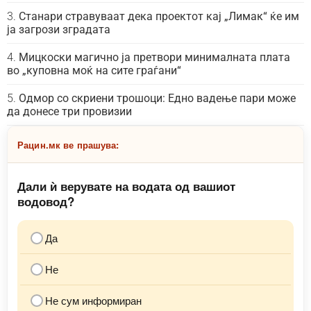
Станари стравуваат дека проектот кај „Лимак“ ќе им
ја загрози зградата
Мицкоски магично ја претвори минималната плата
во „куповна моќ на сите граѓани“
Одмор со скриени трошоци: Едно вадење пари може
да донесе три провизии
Рацин.мк ве прашува:
Дали ѝ верувате на водата од вашиот
водовод?
Да
Не
Не сум информиран