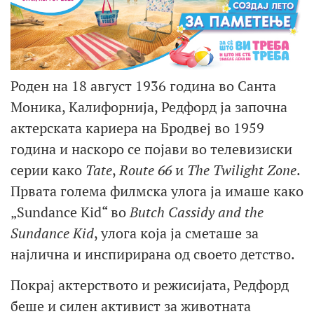
Роден на 18 август 1936 година во Санта
Моника, Калифорнија, Редфорд ја започна
актерската кариера на Бродвеј во 1959
година и наскоро се појави во телевизиски
серии како
Tate
,
Route 66
и
The Twilight Zone
.
Првата голема филмска улога ја имаше како
„Sundance Kid“ во
Butch Cassidy and the
Sundance Kid
, улога која ја сметаше за
најлична и инспирирана од своето детство.
Покрај актерството и режисијата, Редфорд
беше и силен активист за животната