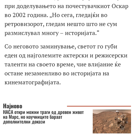
при доделувањето на почестувачкиот Оскар
во 2002 година. „Но сега, гледајќи во
ретровизорот, гледам нешто што не сум
размислувал многу – историјата.“
Со неговото заминување, светот го губи
еден од најголемите актерски и режисерски
таленти на своето време, чие влијание ќе
остане незаменливо во историјата на
кинематографијата.
Најново
НАСА откри можни траги од древен живот
на Марс, но научниците бараат
дополнителни докази