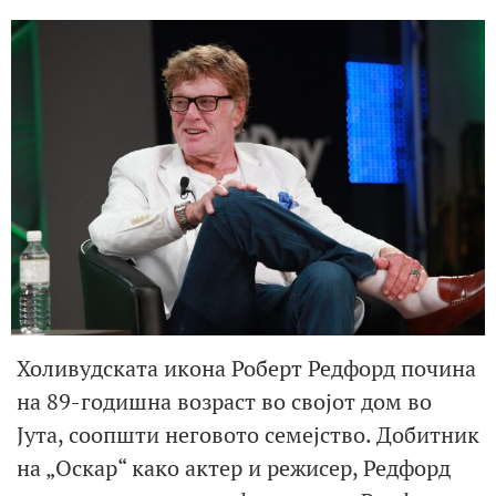
Холивудската икона Роберт Редфорд почина
на 89-годишна возраст во својот дом во
Јута, соопшти неговото семејство. Добитник
на „Оскар“ како актер и режисер, Редфорд