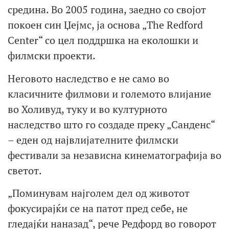
средина. Во 2005 година, заедно со својот
покоен син Џејмс, ја основа „The Redford
Center“ со цел поддршка на еколошки и
филмски проекти.
Неговото наследство е не само во
класичните филмови и големото влијание
во Холивуд, туку и во културното
наследство што го создаде преку „Санденс“
– еден од највлијателните филмски
фестивали за независна кинематографија во
светот.
„Поминувам најголем дел од животот
фокусирајќи се на патот пред себе, не
гледајќи наназад“, рече Редфорд во говорот