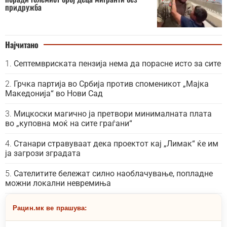
придружба
Најчитано
Септемвриската пензија нема да порасне исто за сите
Грчка партија во Србија против споменикот „Мајка
Македонија“ во Нови Сад
Мицкоски магично ја претвори минималната плата
во „куповна моќ на сите граѓани“
Станари стравуваат дека проектот кај „Лимак“ ќе им
ја загрози зградата
Сателитите бележат силно наоблачување, попладне
можни локални невремиња
Рацин.мк ве прашува: