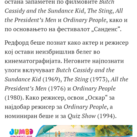
остана запаметен по филмовите
Butch
Cassidy and the Sundance Kid
,
The Sting
,
All
the President’s Men
и
Ordinary People
, како и
по основањето на фестивалот „Санденс“.
Редфорд беше познат како актер и режисер
кој остави неизбришлив белег во
кинематографијата. Неговите најпознати
улоги вклучуваат
Butch Cassidy and the
Sundance Kid
(1969),
The Sting
(1973),
All the
President’s Men
(1976) и
Ordinary People
(1980). Како режисер, освои „Оскар“ за
најдобар режисер за
Ordinary People
, а
номиниран беше и за
Quiz Show
(1994).