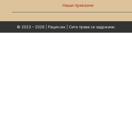
Наши приказни
© 2023 – 2026 | Рацин.мк | Сите права се задржани.