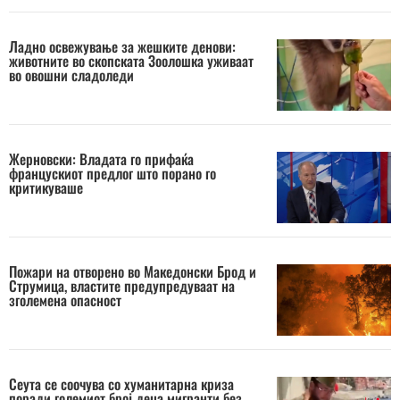
Ладно освежување за жешките денови:
животните во скопската Зоолошка уживаат
во овошни сладоледи
Жерновски: Владата го прифаќа
францускиот предлог што порано го
критикуваше
Пожари на отворено во Македонски Брод и
Струмица, властите предупредуваат на
зголемена опасност
Сеута се соочува со хуманитарна криза
поради големиот број деца мигранти без