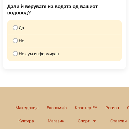
Дали ѝ верувате на водата од вашиот
водовод?
Да
Не
Не сум информиран
Македонија
Економија
Кластер ЕУ
Регион
Култура
Магазин
Спорт
Ставови