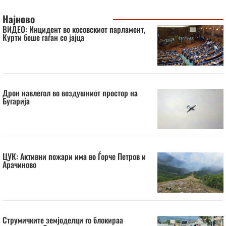
Најново
ВИДЕО: Инцидент во косовскиот парламент,
Курти беше гаѓан со јајца
Дрон навлегол во воздушниот простор на
Бугарија
ЦУК: Активни пожари има во Ѓорче Петров и
Арачиново
Струмичките земјоделци го блокираа