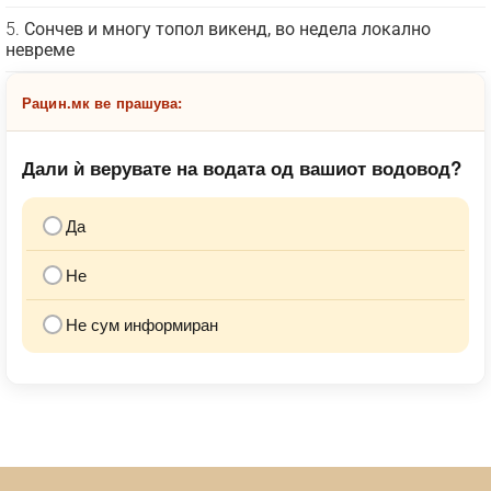
Сончев и многу топол викенд, во недела локално
невреме
Рацин.мк ве прашува:
Дали ѝ верувате на водата од вашиот водовод?
Да
Не
Не сум информиран