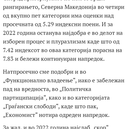
рангирањето, Северна Македонија во четири
од вкупно пет категории има оценки над
просечната од 5.29 индексни поени. И за
2022 година останува најдобра е во делот на
изборен процес и плуразлизам каде што од
7.42 индексот во оваа категорија порасна на
7.83 и бележи континуиран напредок.
Натпросечно сме подобри и во
„Функционално владеење“, иако е забележан
пад на вредноста, во „Политичка
партиципација“, како и во категоријата
„Граѓански слободи“, каде што пак,
„Економист“ нотира одреден напредок.
За жал, и во 2022 година најслаб „скор“