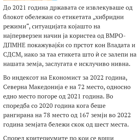
До 2021 година државата се извлекуваше од
блокот обележан со етикетата „хибридни
режими“, ситуацијата којашто на
најперверзен начин ја користеа од ВМРО-
ДПМНЕ покажувајќи со прстот кон Владата и
СДСМ, иако за таа етикета што ѝ се залепи на
нашата земја, заслугата е исклучиво нивна.
Во индексот на Економист за 2022 година,
Северна Македонија е на 72 место, односно
едно место погоре од 2021 година. Во
споредба со 2020 година кога беше
рангирана на 78 место од 167 земји во 2022
година земјата бележи скок од шест места.
Според критериумите по кои се врши