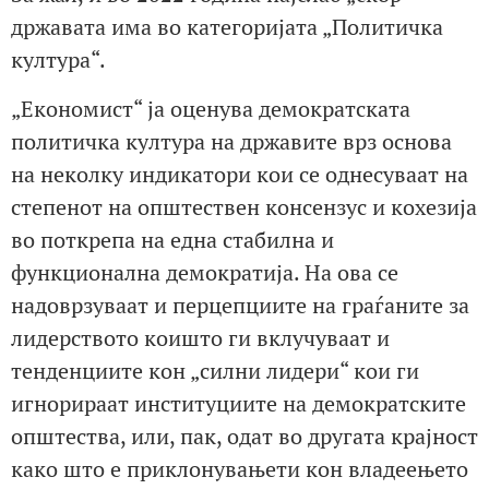
државата има во категоријата „Политичка
култура“.
„Економист“ ја оценува демократската
политичка култура на државите врз основа
на неколку индикатори кои се однесуваат на
степенот на општествен консензус и кохезија
во поткрепа на една стабилна и
функционална демократија. На ова се
надоврзуваат и перцепциите на граѓаните за
лидерството коишто ги вклучуваат и
тенденциите кон „силни лидери“ кои ги
игнорираат институциите на демократските
општества, или, пак, одат во другата крајност
како што е приклонувањети кон владеењето