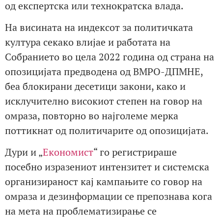
од експертска или технократска влада.
На висината на индексот за политичката
култура секако влијае и работата на
Собранието во цела 2022 година од страна на
опозицијата предводена од ВМРО-ДПМНЕ,
беа блокирани десетици закони, како и
исклучително високиот степен на говор на
омраза, повторно во најголеме мерка
поттикнат од политичарите од опозицијата.
Дури и „
Економист
“ го регистрираше
посебно изразениот интензитет и системска
организираност кај кампањите со говор на
омраза и дезинформации се препознава кога
на мета на проблематизирање се