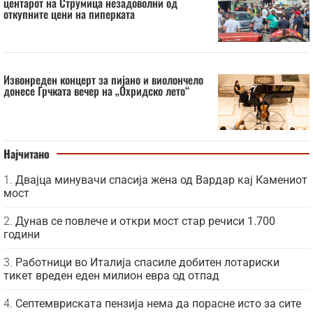
центарот на Струмица незадоволни од
откупните цени на пиперката
Извонреден концерт за пијано и виолончело
донесе Грчката вечер на „Охридско лето“
Најчитано
Двајца минувачи спасија жена од Вардар кај Камениот
мост
Дунав се повлече и откри мост стар речиси 1.700
години
Работници во Италија спасиле добитен лотариски
тикет вреден еден милион евра од отпад
Септемвриската пензија нема да порасне исто за сите