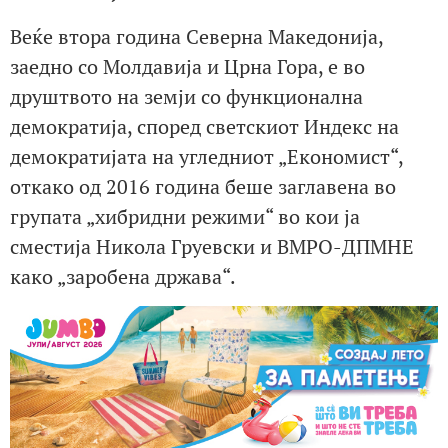
Веќе втора година Северна Македонија,
заедно со Молдавија и Црна Гора, е во
друштвото на земји со функционална
демократија, според светскиот Индекс на
демократијата на угледниот „Економист“,
откако од 2016 година беше заглавена во
групата „хибридни режими“ во кои ја
сместија Никола Груевски и ВМРО-ДПМНЕ
како „заробена држава“.