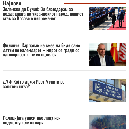
Најново
Зеленски до Вучиќ: Ви благодарам за
поддршката на украинскиот народ, нашиот
став за Косово е непроменет
Филипче: Карпалак не смее да биде само
датум во календарот – мирот се гради со
одговорност, а не со поделби
ДУИ: Кој го држи Изет Меџити во
заложништво?
Полицијата уапси две лица кои
подметнувале пожари