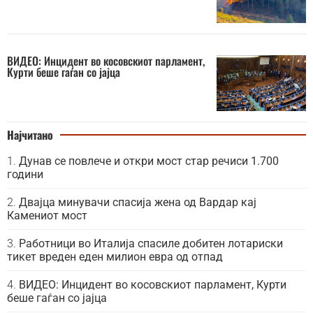
ВИДЕО: Инцидент во косовскиот парламент,
Курти беше гаѓан со јајца
Најчитано
Дунав се повлече и откри мост стар речиси 1.700
години
Двајца минувачи спасија жена од Вардар кај
Камениот мост
Работници во Италија спасиле добитен лотариски
тикет вреден еден милион евра од отпад
ВИДЕО: Инцидент во косовскиот парламент, Курти
беше гаѓан со јајца