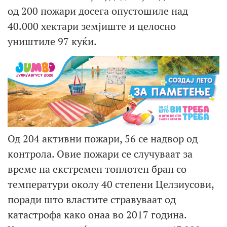
од 200 пожари досега опустошиле над
40.000 хектари земјиште и целосно
уништиле 97 куќи.
Од 204 активни пожари, 56 се надвор од
контрола. Овие пожари се случуваат за
време на екстремен топлотен бран со
температури околу 40 степени Целзиусови,
поради што властите стравуваат од
катастрофа како онаа во 2017 година.