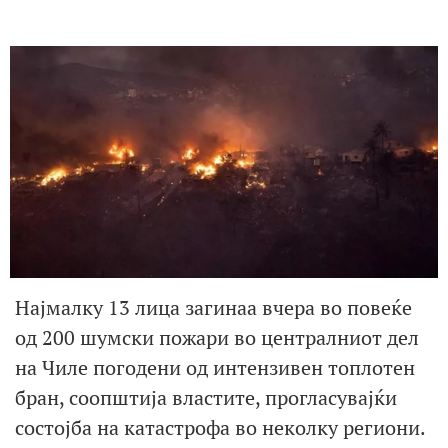
Најмалку 13 лица загинаа вчера во повеќе
од 200 шумски пожари во централниот дел
на Чиле погодени од интензивен топлотен
бран, соопштија властите, прогласувајќи
состојба на катастрофа во неколку региони.