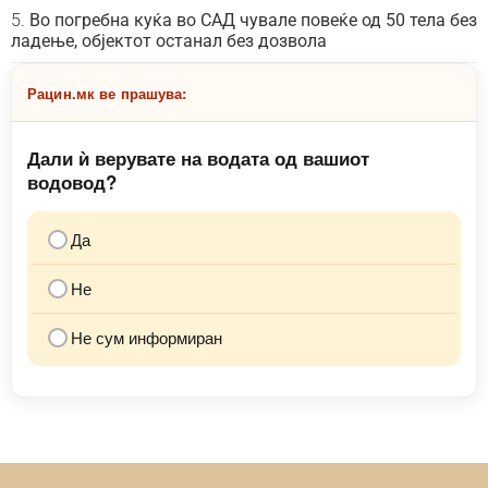
Во погребна куќа во САД чувале повеќе од 50 тела без
ладење, објектот останал без дозвола
Рацин.мк ве прашува:
Дали ѝ верувате на водата од вашиот
водовод?
Да
Не
Не сум информиран