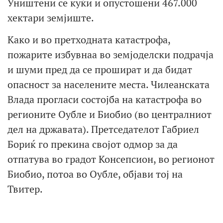
Уништени се куќи и опустошени 467.000
хектари земјиште.
Како и во претходната катастрофа,
пожарите избувнаа во земјоделски подрачја
и шуми пред да се прошират и да бидат
опасност за населените места. Чилеанската
Влада прогласи состојба на катастрофа во
регионите Оубле и Биобио (во централниот
дел на државата). Претседателот Габриел
Бориќ го прекина својот одмор за да
отпатува во градот Консепсион, во регионот
Биобио, потоа во Оубле, објави тој на
Твитер.