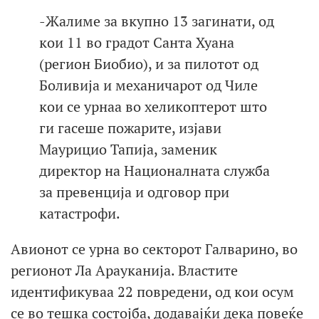
-Жалиме за вкупно 13 загинати, од
кои 11 во градот Санта Хуана
(регион Биобио), и за пилотот од
Боливија и механичарот од Чиле
кои се урнаа во хеликоптерот што
ги гасеше пожарите, изјави
Маурицио Тапија, заменик
директор на Националната служба
за превенција и одговор при
катастрофи.
Авионот се урна во секторот Галварино, во
регионот Ла Арауканија. Властите
идентификуваа 22 повредени, од кои осум
се во тешка состојба, додавајќи дека повеќе