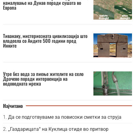
намалување на Дунав поради сушата во
Европа
Тиванаку, мистериозната цивилизација што
владеела со Андите 500 години пред
Инките
Утре без вода за пиење жителите на село
Драчево поради интервенција на
водоводната мрежа
Најчитано
Да се подготвуваме за повисоки сметки за струја
„Газдарицата“ на Куклица отиде во притвор