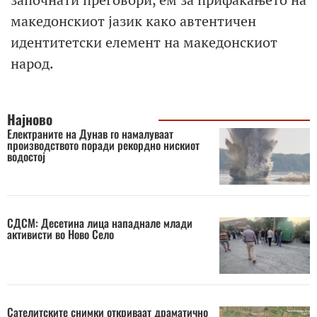
македонскиот јазик како автентичен
идентитетски елемент на македонскиот
народ.
Најново
Електраните на Дунав го намалуваат
производството поради рекордно нискиот
водостој
СДСМ: Десетина лица нападнале млади
активисти во Ново Село
Сателитските снимки откриваат драматично