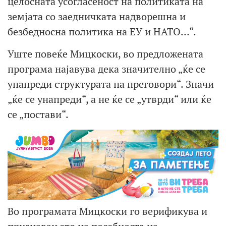
целосната усогласеност на политиката на
земјата со заедничката надворешна и
безбедносна политика на ЕУ и НАТО…“.
Уште повеќе Мицкоски, во предложената
програма најавува дека значително „ќе се
унапреди структурата на преговори“. Значи
„ќе се унапреди“, а не ќе се „утврди“ или ќе
се „постави“.
Во програмата Мицкоски го верификува и