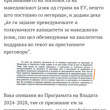
признавањето на посебноста на
македонскиот јазик од страна на ЕУ, нешто
што постојано го негираше, и додава дека
„ќе ги зајакне преведувачките и
толкувачките капацитети за македонски
јазик, сио цел обезнедување на квалитетна
поддршка во текот на пристапните
преговори“.
Вака опишани во Програмата на Владата
2024-2028, тие се признание ем за
започнати преговори, ем за прифаќањето на