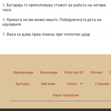
Бугарија го преполовува стажот за работа на четири
часа
Кризата не им може ништо: Победничката рута на
крузерите
Вака се дава прва помош при топлотен удар
Македонија
Економија
Кластер ЕУ
Регион
Култура
Магазин
Спорт
Ставови
Наши приказни