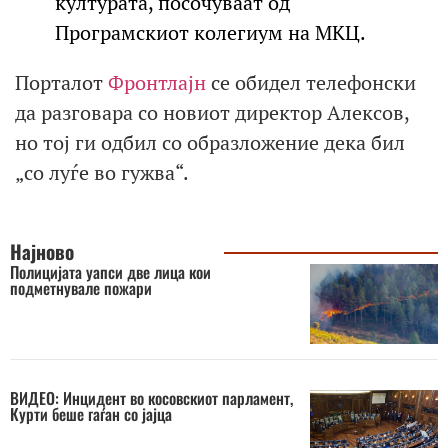
културата, посочуваат од
Програмскиот колегиум на МКЦ.
Порталот
Фронтлајн
се обидел телефонски
да разговара со новиот директор Алексов,
но тој ги одбил со образложение дека бил
„со луѓе во гужва“.
Најново
Полицијата уапси две лица кои
подметнувале пожари
ВИДЕО: Инцидент во косовскиот парламент,
Курти беше гаѓан со јајца