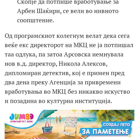
Скопје да потпише вработување за
Арбен Шаќири, се вели во нивното
соопштение.
Од програмскиот колегиум велат дека сега
веќе екс директорот на МКЦ не ја потпишал
таа одлука, па затоа Арсовска иемнувала
нов в.д. директор, Никола Алексов,
дипломиран детектив, кој е примен пред
два дена преку Агенција за привремени
вработувања во МКЦ без никакво искуство
и позадина во културна институција.