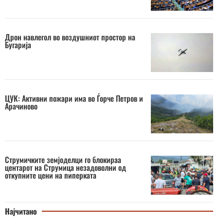
Дрон навлегол во воздушниот простор на
Бугарија
ЦУК: Активни пожари има во Ѓорче Петров и
Арачиново
Струмичките земјоделци го блокираа
центарот на Струмица незадоволни од
откупните цени на пиперката
Најчитано