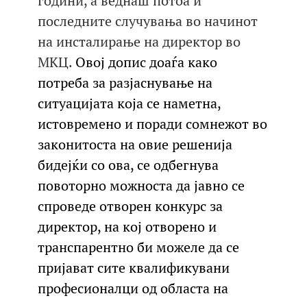
години, а веднаш потоа и
последните случувања во начинот
на инсталирање на директор во
МКЦ.
Овој допис доаѓа како
потреба за разјаснување на
ситуацијата која се наметна,
истовремено и поради сомнежот во
законитоста на овие решенија
бидејќи со ова, се одбегнува
повоторно можноста да јавно се
спроведе отворен конкурс за
директор, на кој отворено и
транспарентно би можеле да се
пријават сите квалификувани
професионалци од областа на