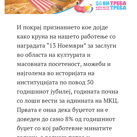
И покрај признанието кое дојде
како круна на нашето работење со
наградата “13 Ноември” за заслуги
во областа на културата и
масовната посетеност, можеби и
најголема во историјата на
институцијата по повод 50
годишниот јубилеј, годината почна
со лоши вести за иднината на МКЦ.
Првата е онаа дека буџетот ни е
доведен до само 8% од годишниот
буџет со кој работевме минатите