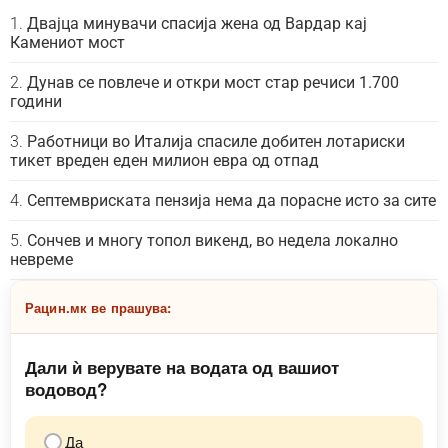
Двајца минувачи спасија жена од Вардар кај
Камениот мост
Дунав се повлече и откри мост стар речиси 1.700
години
Работници во Италија спасиле добитен лотариски
тикет вреден еден милион евра од отпад
Септемвриската пензија нема да порасне исто за сите
Сончев и многу топол викенд, во недела локално
невреме
Рацин.мк ве прашува:
Дали ѝ верувате на водата од вашиот
водовод?
Да