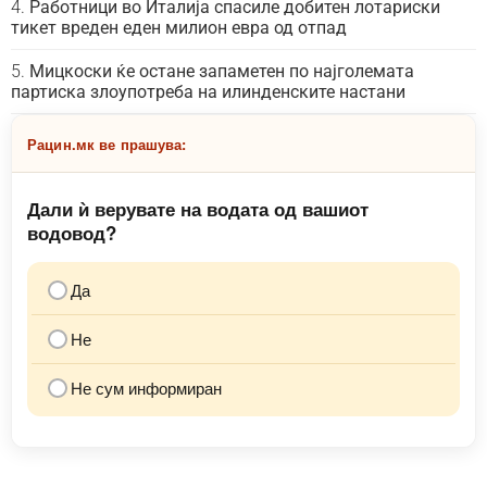
Работници во Италија спасиле добитен лотариски
тикет вреден еден милион евра од отпад
Мицкоски ќе остане запаметен по најголемата
партиска злоупотреба на илинденските настани
Рацин.мк ве прашува:
Дали ѝ верувате на водата од вашиот
водовод?
Да
Не
Не сум информиран