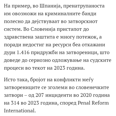
На пример, во Шпанија, пренатрупаноста
им овозможи на криминалните банди
полесно да дејствуваат во затворскиот
систем. Во Словенија пристапот до
здравствена заштита е многу потежок, а
поради недостиг на ресурси беа откажани
дури 1.416 придружби на затвореници, што
доведе до сериозно одложување на судските
процеси во текот на 2023 година.
Исто така, бројот на конфликти меѓу
затворениците се зголеми во словенечките
затвори – од 207 инциденти во 2020 година
на 314 во 2023 година, според Penal Reform
International.