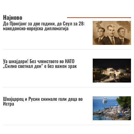
Најново
До Пјонгјанг за две години, до Сеул за 28:
македонско-корејска дипломатија
Уа шнајдери! Без членството во НАТО
„Силно светнал ден“ е без важен зрак
Швајцарец и Русин снимале голи деца во
Истра