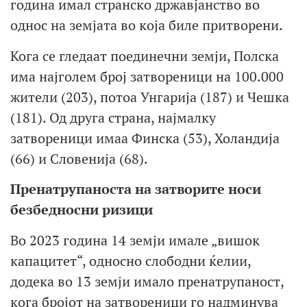
година имал странско државјанство во
однос на земјата во која биле притворени.
Кога се гледаат поединечни земји, Полска
има најголем број затвореници на 100.000
жители (203), потоа Унгарија (187) и Чешка
(181). Од друга страна, најмалку
затвореници имаа Финска (53), Холандија
(66) и Словенија (68).
Пренатрупаноста на затворите носи
безбедносни ризици
Во 2023 година 14 земји имале „вишок
капацитет“, односно слободни ќелии,
додека во 13 земји имало пренатрупаност,
кога бројот на затвореници го надминува