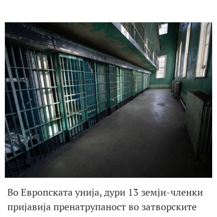
Во Европската унија, дури 13 земји-членки
пријавија пренатрупаност во затворските