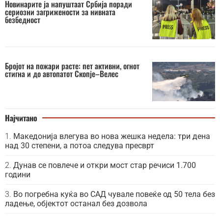
Новинарите ја напуштаат Србија поради
сериозни загрижености за нивната
безбедност
Бројот на пожари расте: пет активни, огнот
стигна и до автопатот Скопје–Велес
Најчитано
Македонија влегува во нова жешка недела: три дена
над 30 степени, а потоа следува пресврт
Дунав се повлече и откри мост стар речиси 1.700
години
Во погребна куќа во САД чувале повеќе од 50 тела без
ладење, објектот останал без дозвола