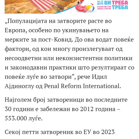
„Популацијата на затворите расте во
Европа, особено по укинувањето на
мерките за пост-Ковид. До ова водат повеќе
фактори, од кои многу произлегуваат од
несоодветни или неконзистентни политики
и законодавни практики што резултираат со
повеќе луѓе во затвори“, рече Идил
Ајдиноглу од Penal Reform International.
Најголем број затвореници во последните
30 години е забележан во 2012 година –
553.000 луѓе.
Секој петти затвореник во ЕУ во 2023