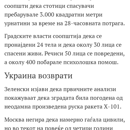
соопшти дека стотици спасувачи
пребарувале 3.000 квадратни метри
урнатини за време на 28-часовната потрага.
Градските власти соопштија дека се
пронајдени 24 тела и дека околу 30 лица се
спасени живи. Речиси 50 лица се повредени,
а околу 400 побарале психолошка помош.
Украина возврати
Зеленски изјави дека првичните анализи
покажуваат дека зградата била погодена од
неодамна произведена руска ракета Х-101.
Москва негира дека намерно гаѓала цивили,
но во текот на повеќе од четири години