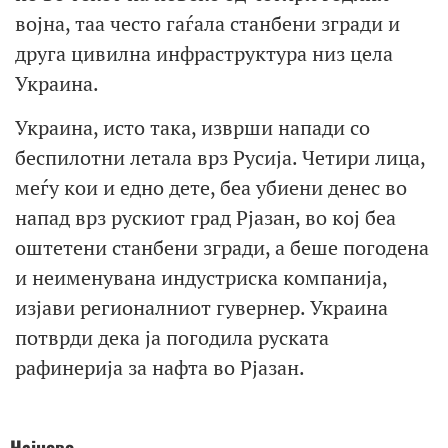
војна, таа често гаѓала станбени згради и
друга цивилна инфраструктура низ цела
Украина.
Украина, исто така, изврши напади со
беспилотни летала врз Русија. Четири лица,
меѓу кои и едно дете, беа убиени денес во
напад врз рускиот град Рјазан, во кој беа
оштетени станбени згради, а беше погодена
и неименувана индустриска компанија,
изјави регионалниот гувернер. Украина
потврди дека ја погодила руската
рафинерија за нафта во Рјазан.
Најново