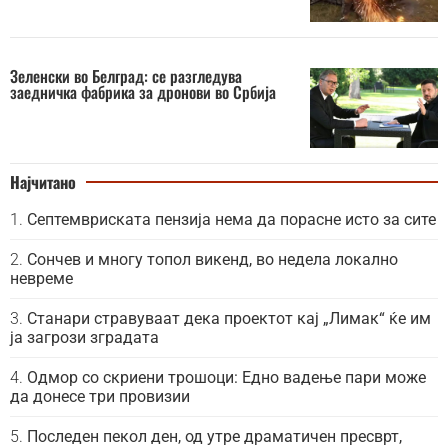
Зеленски во Белград: се разгледува
заедничка фабрика за дронови во Србија
Најчитано
Септемвриската пензија нема да порасне исто за сите
Сончев и многу топол викенд, во недела локално
невреме
Станари стравуваат дека проектот кај „Лимак“ ќе им
ја загрози зградата
Одмор со скриени трошоци: Едно вадење пари може
да донесе три провизии
Последен пекол ден, од утре драматичен пресврт,