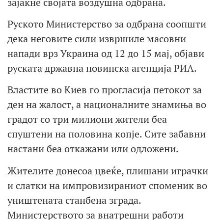
зајакне својата воздушна одбрана.
Руското Министерство за одбрана соопшти
дека неговите сили извршиле масовни
напади врз Украина од 12 до 15 мај, објави
руската државна новинска агенција РИА.
Властите во Киев го прогласија петокот за
ден на жалост, а националните знамиња во
градот со три милиони жители беа
спуштени на половина копје. Сите забавни
настани беа откажани или одложени.
Жителите донесоа цвеќе, плишани играчки
и слатки на импровизираниот споменик во
уништената станбена зграда.
Министерството за внатрешни работи