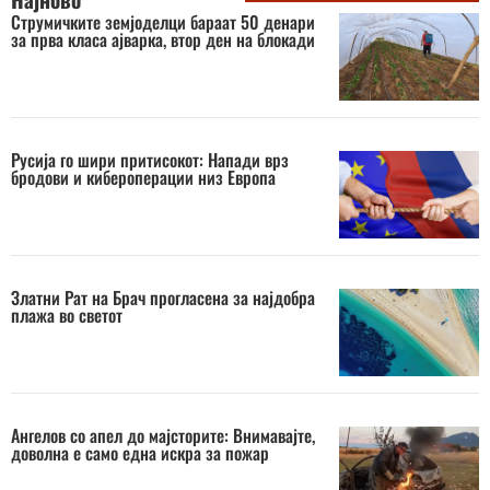
Струмичките земјоделци бараат 50 денари
за прва класа ајварка, втор ден на блокади
Русија го шири притисокот: Напади врз
бродови и кибероперации низ Европа
Златни Рат на Брач прогласена за најдобра
плажа во светот
Ангелов со апел до мајсторите: Внимавајте,
доволна е само една искра за пожар