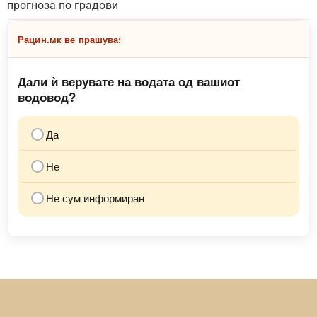
прогноза по градови
Рацин.мк ве прашува:
Дали ѝ верувате на водата од вашиот
водовод?
Да
Не
Не сум информиран