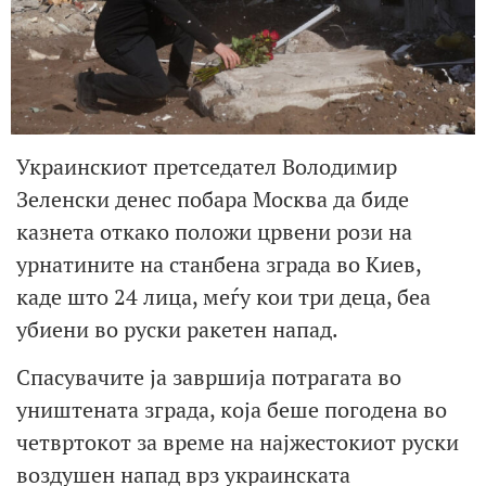
Украинскиот претседател Володимир
Зеленски денес побара Москва да биде
казнета откако положи црвени рози на
урнатините на станбена зграда во Киев,
каде што 24 лица, меѓу кои три деца, беа
убиени во руски ракетен напад.
Спасувачите ја завршија потрагата во
уништената зграда, која беше погодена во
четвртокот за време на најжестокиот руски
воздушен напад врз украинската