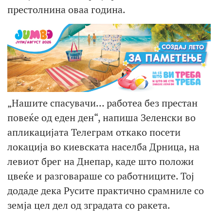
престолнина оваа година.
„Нашите спасувачи… работеа без престан
повеќе од еден ден“, напиша Зеленски во
апликацијата Телеграм откако посети
локација во киевската населба Дрница, на
левиот брег на Днепар, каде што положи
цвеќе и разговараше со работниците. Тој
додаде дека Русите практично срамниле со
земја цел дел од зградата со ракета.