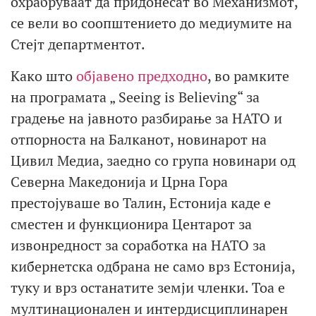
охрабруваат да придонесат во Механизмот,
се вели во соопштението до медиумите на
Стејт департментот.
Како што
објавено предходно
, во рамките
на програмата „ Seeing is Believing“ за
градење на јавното разбирање за НАТО и
отпорноста на Балканот, новинарот на
Цивил Медиа, заедно со група новинари од
Северна Македонија и Црна Гора
престојуваше во Талин, Естонија каде е
сместен и функционира Центарот за
извонредност за соработка на НАТО за
кибернетска одбрана не само врз Естонија,
туку и врз останатите земји членки. Тоа е
мултинационален и интердисциплинарен