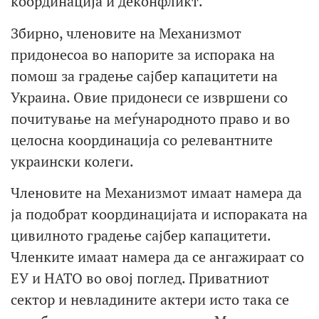
координација и деконфликт.
Збирно, членовите на Механизмот
придонесоа во напорите за испорака на
помош за градење сајбер капацитети на
Украина. Овие придонеси се извршени со
почитување на меѓународното право и во
целосна координација со релевантните
украински колеги.
Членовите на Механизмот имаат намера да
ја подобрат координацијата и испораката на
цивилното градење сајбер капацитети.
Членките имаат намера да се ангажираат со
ЕУ и НАТО во овој поглед. Приватниот
сектор и невладините актери исто така се