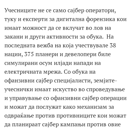
Учесниците не се само сајбер оператори,
туку и експерти за дигитална форензика кои
имаат можност да се вклучат во лов на
закани и други активности за обука. На
последната вежба на која учествувале 38
нации, 375 планери и девелопери биле
симулирани осум илјади напади на
електричната мрежа. Со обука на
офанзивни сајбер специјалисти, земјите-
учеснички имаат искуство во спроведување
и управување со офанзивни сајбер операции
и можат да послужат како механизам за
одвраќање против противниците кои можат
да планираат сајбер кампањи против овие