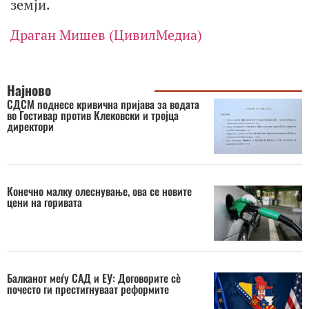
земји.
Драган Мишев (ЦивилМедиа)
Најново
СДСМ поднесе кривична пријава за водата
во Гостивар против Клековски и тројца
директори
Конечно малку олеснување, ова се новите
цени на горивата
Балканот меѓу САД и ЕУ: Договорите сè
почесто ги престигнуваат реформите