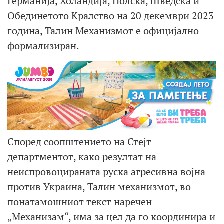
Германија, Холандија, Полска, Шведска и
Обединетото Кралство на 20 декември 2023
година, Талин Механизмот е официјално
формализиран.
Според соопштението на Стејт
департментот, како резултат на
неиспровоцираната руска агресивна војна
против Украина, Талин механизмот, во
понатамошниот текст наречен
„Механизам“, има за цел да го координира и