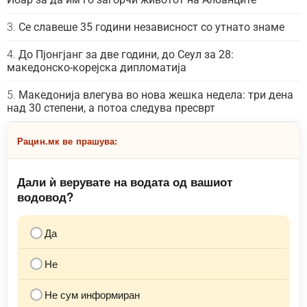
Се славеше 35 години независност со утнато знаме
До Пјонгјанг за две години, до Сеул за 28:
македонско-корејска дипломатија
Македонија влегува во нова жешка недела: три дена
над 30 степени, а потоа следува пресврт
Рацин.мк ве прашува:
Дали ѝ верувате на водата од вашиот
водовод?
Да
Не
Не сум информиран