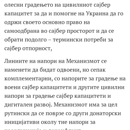
олесни градењето на цивилниот сајбер
капацитет за да и помогне на Украина да го
одржи своето основно право на
самоодбрана во сајбер просторот и да се
обрати подолго – термински потреби за
сајбер отпорност,
Линиите на напори на Механизмот се
наменети да бидат одвоени, но сепак
комплементарни, со напорите за градење на
воени сајбер капацитети и другите цивилни
напори за градење сајбер капацитети и
дигитален развој. Механизмот има за цел
рутински да се поврзе со други донаторски
иницијативи околу тие напори за