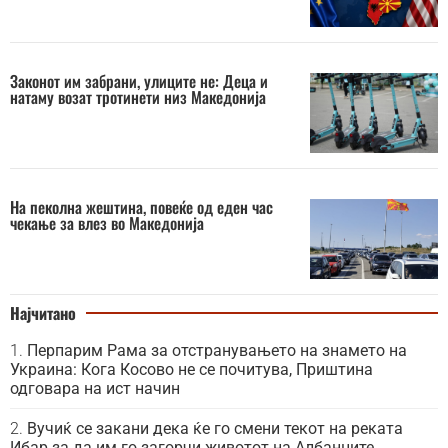
Законот им забрани, улиците не: Деца и
натаму возат тротинети низ Македонија
На пеколна жештина, повеќе од еден час
чекање за влез во Македонија
Најчитано
Перпарим Рама за отстранувањето на знамето на
Украина: Кога Косово не се почитува, Приштина
одговара на ист начин
Вучиќ се закани дека ќе го смени текот на реката
Ибар за да им го загорчи животот на Албанците