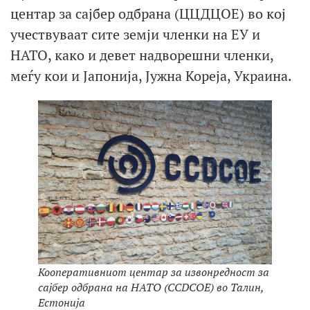
центар за сајбер одбрана (ЦЦДЦОЕ) во кој
учествуваат сите земји членки на ЕУ и
НАТО, како и девет надворешни членки,
меѓу кои и Јапонија, Јужна Кореја, Украина.
Кооперативниот центар за извонредност за
сајбер одбрана на НАТО (CCDCOE) во Талин,
Естонија