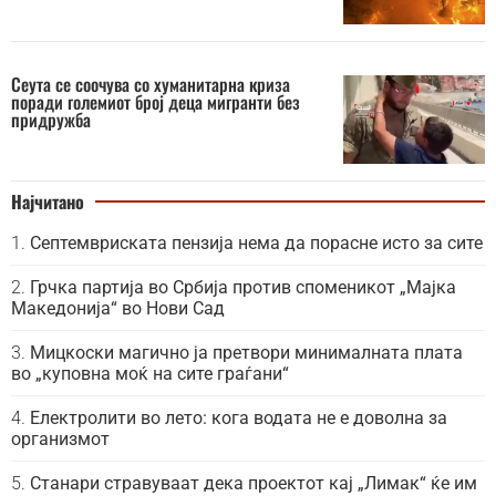
Сеута се соочува со хуманитарна криза
поради големиот број деца мигранти без
придружба
Најчитано
Септемвриската пензија нема да порасне исто за сите
Грчка партија во Србија против споменикот „Мајка
Македонија“ во Нови Сад
Мицкоски магично ја претвори минималната плата
во „куповна моќ на сите граѓани“
Електролити во лето: кога водата не е доволна за
организмот
Станари стравуваат дека проектот кај „Лимак“ ќе им