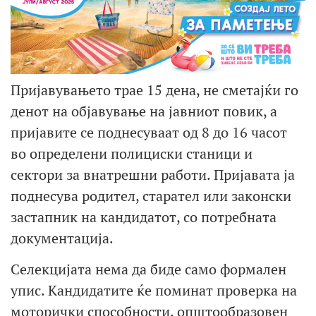
Пријавувањето трае 15 дена, не сметајќи го
денот на објавување на јавниот повик, а
пријавите се поднесуваат од 8 до 16 часот
во определени полициски станици и
сектори за внатрешни работи. Пријавата ја
поднесува родител, старател или законски
застапник на кандидатот, со потребната
документација.
Селекцијата нема да биде само формален
упис. Кандидатите ќе поминат проверка на
моторички способности, општообразовен