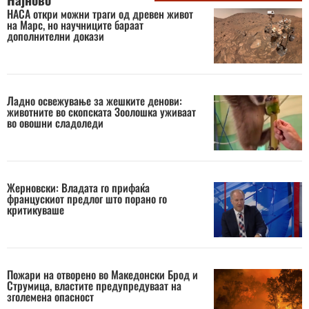
НАСА откри можни траги од древен живот
на Марс, но научниците бараат
дополнителни докази
Ладно освежување за жешките денови:
животните во скопската Зоолошка уживаат
во овошни сладоледи
Жерновски: Владата го прифаќа
францускиот предлог што порано го
критикуваше
Пожари на отворено во Македонски Брод и
Струмица, властите предупредуваат на
зголемена опасност