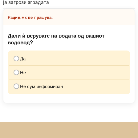
ја загрози зградата
Рацин.мк ве прашува:
Дали ѝ верувате на водата од вашиот
водовод?
Да
Не
Не сум информиран