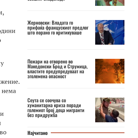
м,
Жерновски: Владата го
прифаќа францускиот предлог
одини
што порано го критикуваше
о
Пожари на отворено во
му
Македонски Брод и Струмица,
властите предупредуваат на
зголемена опасност
ожение.
о нема
Сеута се соочува со
хуманитарна криза поради
големиот број деца мигранти
ни
без придружба
и
 во
Најчитано