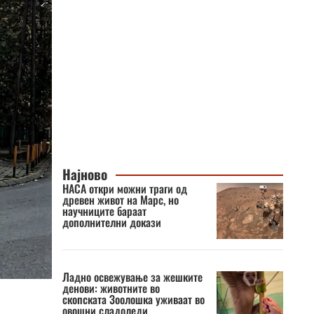
Најново
НАСА откри можни траги од
древен живот на Марс, но
научниците бараат
дополнителни докази
Ладно освежување за жешките
денови: животните во
скопската Зоолошка уживаат во
овошни сладоледи