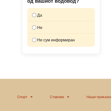
од вашиот водовод?
Да
Не
Не сум информиран
н
Спорт
Ставови
Наши приказн