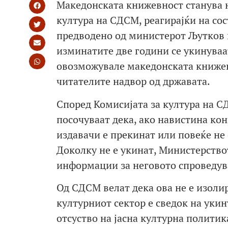
Македонската книжевност станува н
култура на СДСМ, реагирајќи на сос
предводено од министерот Љутков 
изминатите две години се укинуваа
овозможувале македонската книжевн
читателите надвор од државата.
Според Комисијата за култура на С
посочуваат дека, ако навистина ко
издавачи е прекинат или повеќе не 
Доколку не е укинат, Министерство
информации за неговото спроведув
Од СДСМ велат дека ова не е изолир
културниот сектор е сведок на уки
отсуство на јасна културна полити