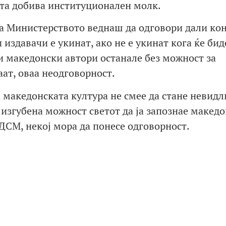
оста добива институционален молк.
ра Министерството веднаш да одговори дали ко
 издавачи е укинат, ако не е укинат кога ќе бид
 и македонски автори останале без можност за
ат, оваа неодговорност.
 македонската култура не смее да стане невидл
е изгубена можност светот да ја запознае макед
СДСМ, некој мора да понесе одговорност.