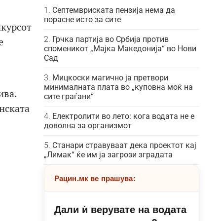
Септемвриската пензија нема да
порасне исто за сите
нкурсот
Грчка партија во Србија против
е
споменикот „Мајка Македонија“ во Нови
Сад
Мицкоски магично ја претвори
минималната плата во „куповна моќ на
ива.
сите граѓани“
онската
Електролити во лето: кога водата не е
доволна за организмот
Станари стравуваат дека проектот кај
„Лимак“ ќе им ја загрози зградата
Рацин.мк ве прашува:
Дали ѝ верувате на водата