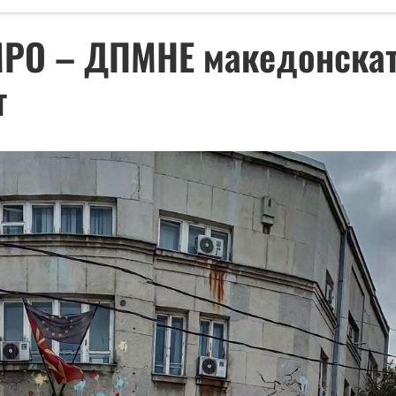
РО – ДПМНЕ македонскат
т