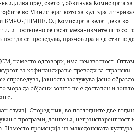
евидлива пред светот, обвинува Комисијата за
тојбите во Министерството за култура и туриза
и ВМРО-ДПМНЕ. Од Комисијата велат дека во
т или постепено се гасат механизмите што со г
ост да се преведува, промовира и да стигне д
ДСМ, наместо одговори, има неизвесност. Отта
нкурсот за кофинансирање преводи за странски
се спроведува, јавноста заслужува јасно образл
то мора да објасни зошто не е достапен и зошт
ање.
ан случај. Според нив, во последните две годи
нување програми, доцнења, нетранспарентност 
ка. Наместо промоција на македонската култура